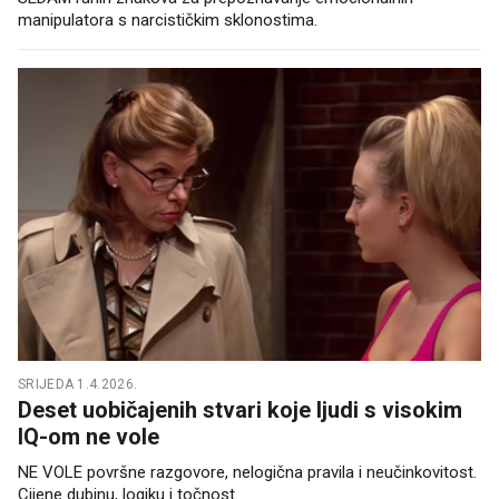
manipulatora s narcističkim sklonostima.
SRIJEDA 1.4.2026.
Deset uobičajenih stvari koje ljudi s visokim
IQ-om ne vole
NE VOLE površne razgovore, nelogična pravila i neučinkovitost.
Cijene dubinu, logiku i točnost.