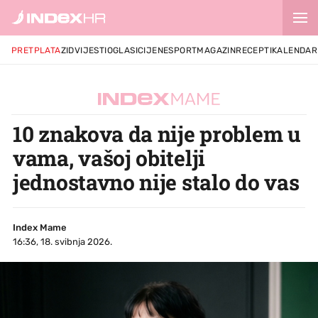
PRETPLATA
ZID
VIJESTI
OGLASI
CIJENE
SPORT
MAGAZIN
RECEPTI
KALENDAR
10 znakova da nije problem u
vama, vašoj obitelji
jednostavno nije stalo do vas
Index Mame
16:36, 18. svibnja 2026.