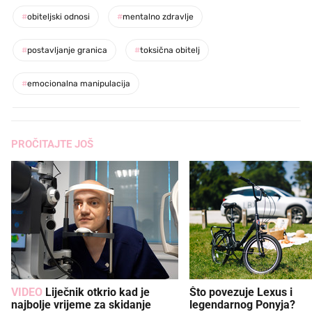
#
obiteljski odnosi
#
mentalno zdravlje
#
postavljanje granica
#
toksična obitelj
#
emocionalna manipulacija
PROČITAJTE JOŠ
VIDEO
Liječnik otkrio kad je
Što povezuje Lexus i
najbolje vrijeme za skidanje
legendarnog Ponyja?