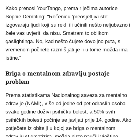
Kako prenosi YourTango, prema riječima autorice
Sophie Dembling: "Rečenicu 'preosjetljivi ste'
izgovaraju ljudi koji su rekli ili učinili nešto neljubazno i
žele vas uvjeriti da nisu. Smatram to oblikom
gaslightinga. No, kad nešto čujete dovoljno puta, s
vremenom počnete razmišljati je li u tome možda ima
istine."
Briga o mentalnom zdravlju postaje
problem
Prema statistikama Nacionalnog saveza za mentalno
zdravlje (NAMI), više od jedne od pet odraslih osoba
svake godine doživi psihičku bolest, a 50% svih
psihičkih bolesti počinje se javljati prije 14. godine. Ako
potječete iz obitelji u kojoj se briga o mentalnom
zdravlju stigmatizira, možda niste naučili vještine