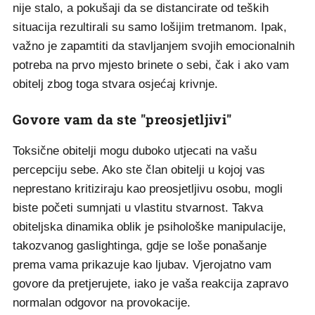
nije stalo, a pokušaji da se distancirate od teških
situacija rezultirali su samo lošijim tretmanom. Ipak,
važno je zapamtiti da stavljanjem svojih emocionalnih
potreba na prvo mjesto brinete o sebi, čak i ako vam
obitelj zbog toga stvara osjećaj krivnje.
Govore vam da ste "preosjetljivi"
Toksične obitelji mogu duboko utjecati na vašu
percepciju sebe. Ako ste član obitelji u kojoj vas
neprestano kritiziraju kao preosjetljivu osobu, mogli
biste početi sumnjati u vlastitu stvarnost. Takva
obiteljska dinamika oblik je psihološke manipulacije,
takozvanog gaslightinga, gdje se loše ponašanje
prema vama prikazuje kao ljubav. Vjerojatno vam
govore da pretjerujete, iako je vaša reakcija zapravo
normalan odgovor na provokacije.