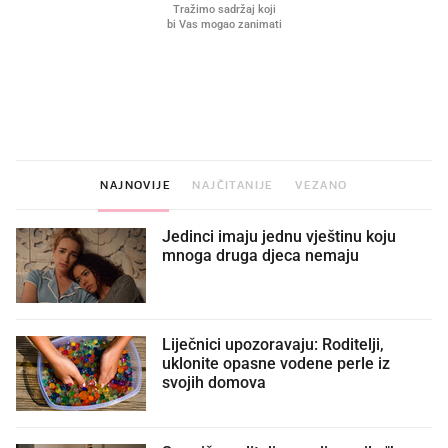
VIDEO
Liječnik otkrio kad je
Što povezuje Lexus i
najbolje vrijeme za skidanje
legendarnog Ponyja?
dioptrije
NAJNOVIJE
NAJČITANIJE
VEZANO
Jedinci imaju jednu vještinu koju
mnoga druga djeca nemaju
Liječnici upozoravaju: Roditelji,
uklonite opasne vodene perle iz
svojih domova