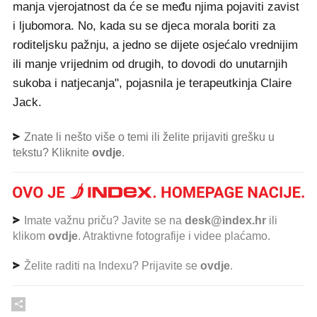
manja vjerojatnost da će se među njima pojaviti zavist
i ljubomora. No, kada su se djeca morala boriti za
roditeljsku pažnju, a jedno se dijete osjećalo vrednijim
ili manje vrijednim od drugih, to dovodi do unutarnjih
sukoba i natjecanja", pojasnila je terapeutkinja Claire
Jack.
Znate li nešto više o temi ili želite prijaviti grešku u
tekstu? Kliknite
ovdje
.
Imate važnu priču? Javite se na
desk@index.hr
ili
klikom
ovdje
. Atraktivne fotografije i videe plaćamo.
Želite raditi na Indexu? Prijavite se
ovdje
.