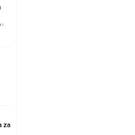
u
 i
a za