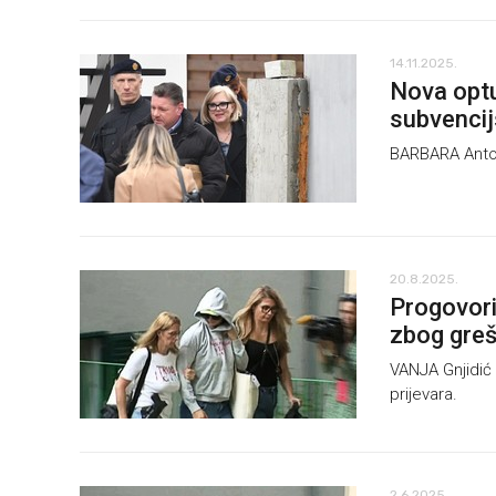
14.11.2025.
Nova optu
subvencij
BARBARA Antoli
20.8.2025.
Progovori
zbog greš
VANJA Gnjidić
prijevara.
2.6.2025.