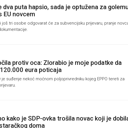
e dva puta hapsio, sada je optužena za golem
 s EU novcem
i još tri osobe odgovarat će za subvencijsku prijevaru, pranje novca
 dokumentacije.
očila protiv oca: Zlorabio je moje podatke da
120.000 eura poticaja
e suđenje nekoć moćnom poljoprivredniku kojeg EPPO tereti za
rijevaru.
 kako je SDP-ovka trošila novac koji je dobil
 staračkog doma