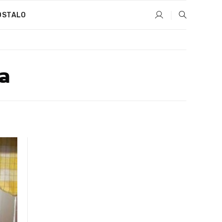
OSTALO
ra