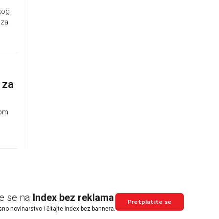
kog
 za
 za
jom
te se na
Index bez reklama
Pretplatite se
sno novinarstvo i čitajte Index bez bannera.