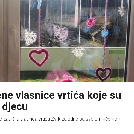
e vlasnice vrtića koje su
 djecu
je završila vlasnica vrtića Zvrk zajedno sa svojom kćerkom.