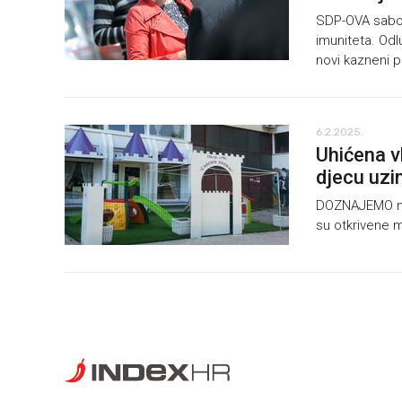
SDP-OVA sabor
imuniteta. Odl
novi kazneni 
6.2.2025.
Uhićena v
djecu uzi
DOZNAJEMO nov
su otkrivene 