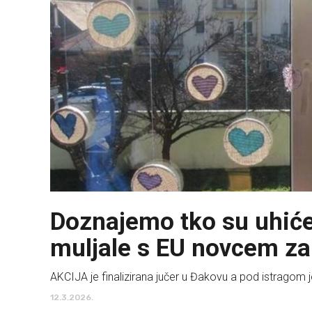
Doznajemo tko su uhićen
muljale s EU novcem za
AKCIJA je finalizirana jučer u Đakovu a pod istragom 
12.3.2026.