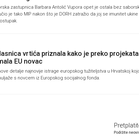
ska zastupnica Barbara Antolić Vupora opet je ostala bez sabors
učio je tako MIP nakon što je DORH zatražio da joj se imunitet ukine
postupak.
lasnica vrtića priznala kako je preko projekata
mala EU novac
e detalje najnovije istrage europskog tužiteljstva u Hrvatskoj ko
muljaže s novcem iz Europskog socijalnog fonda.
Pretplati
Podržite neovi