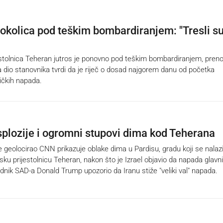
 okolica pod teškim bombardiranjem: "Tresli s
tolnica Teheran jutros je ponovno pod teškim bombardiranjem, pren
 a dio stanovnika tvrdi da je riječ o dosad najgorem danu od početka
ičkih napada.
plozije i ogromni stupovi dima kod Teherana
 geolocirao CNN prikazuje oblake dima u Pardisu, gradu koji se nalaz
sku prijestolnicu Teheran, nakon što je Izrael objavio da napada glavni
ednik SAD-a Donald Trump upozorio da Iranu stiže "veliki val" napada.