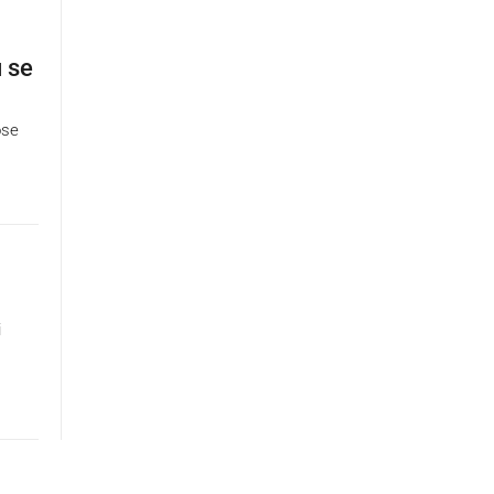
u se
ose
i