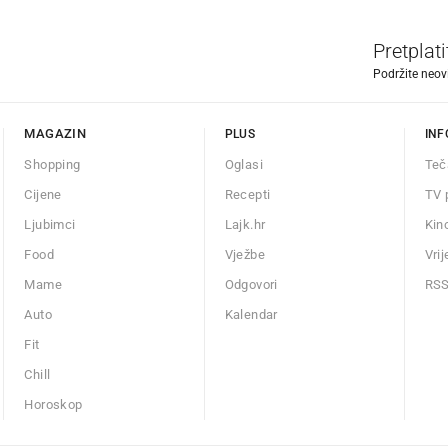
Pretplat
Podržite neov
MAGAZIN
PLUS
INF
Shopping
Oglasi
Teč
Cijene
Recepti
TV 
Ljubimci
Lajk.hr
Kin
Food
Vježbe
Vri
Mame
Odgovori
RS
Auto
Kalendar
Fit
Chill
Horoskop