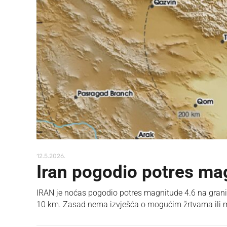
12.5.2026.
Iran pogodio potres ma
IRAN je noćas pogodio potres magnitude 4.6 na grani
10 km. Zasad nema izvješća o mogućim žrtvama ili mat