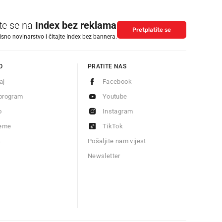
ite se na
Index bez reklama
Pretplatite se
isno novinarstvo i čitajte Index bez bannera.
O
PRATITE NAS
aj
Facebook
program
Youtube
o
Instagram
jeme
TikTok
S
Pošaljite nam vijest
Newsletter