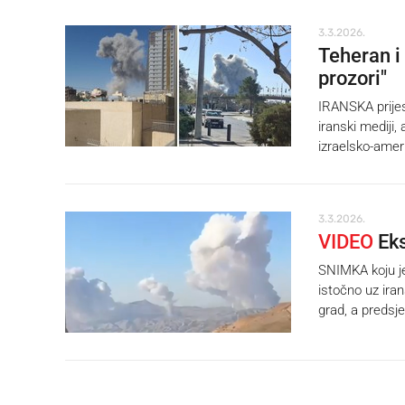
3.3.2026.
Teheran i
prozori"
IRANSKA prijes
iranski mediji,
izraelsko-amer
3.3.2026.
VIDEO
Eks
SNIMKA koju je
istočno uz iran
grad, a predsj