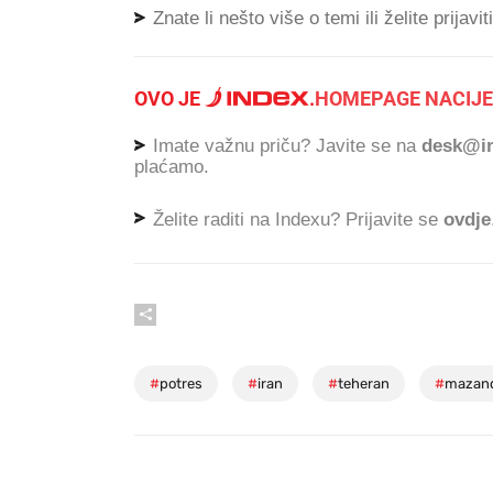
Znate li nešto više o temi ili želite prijavi
OVO JE
.
HOMEPAGE NACIJE
Imate važnu priču? Javite se na
desk@in
plaćamo.
Želite raditi na Indexu? Prijavite se
ovdje
#
potres
#
iran
#
teheran
#
mazan