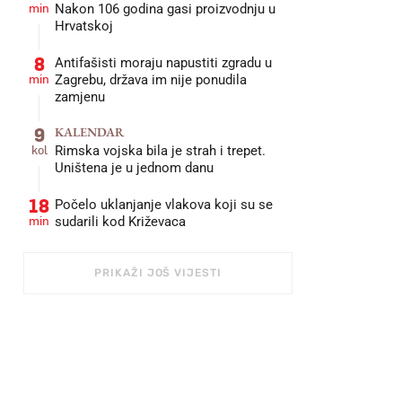
min
Nakon 106 godina gasi proizvodnju u
Hrvatskoj
8
Antifašisti moraju napustiti zgradu u
min
Zagrebu, država im nije ponudila
zamjenu
9
KALENDAR
kol
Rimska vojska bila je strah i trepet.
Uništena je u jednom danu
18
Počelo uklanjanje vlakova koji su se
min
sudarili kod Križevaca
PRIKAŽI JOŠ VIJESTI