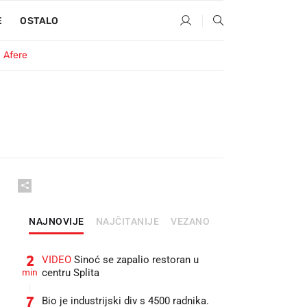
E
OSTALO
Afere
NAJNOVIJE
NAJČITANIJE
VEZANO
2
VIDEO
Sinoć se zapalio restoran u
min
centru Splita
7
Bio je industrijski div s 4500 radnika.