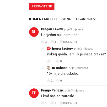
PRIJAVITE SE
KOMENTARI
(14)
PRVO NAJRELEVANTNIJI
Dragan Lekovi
prije 3 mjeseca
DL
Uspješan nuklearni test 👍
4
4
ODGOVORITE
horror factory
prije 3 mjeseca
HF
Pokraj grada, jel? To je inace praksa?
4
0
IR Baboon
prije 3 mjeseca
10km je pre duboko
2
0
Franjo Penezic
prije 3 mjeseca
FP
I kod nas se zatreslo.
1
1
ODGOVORITE