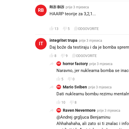
Riži Biži
prije 3 mjeseca
RB
HAARP teorije za 3,2,1...
😅
13
5
ODGOVORITE
integritet trupa
prije 3 mjeseca
IT
Daj bože da testiraju i da je bomba spre
8
9
ODGOVORITE
horror factory
prije 3 mjeseca
HF
Naravno, jer nuklearna bomba se inace
5
0
Mario Sviben
prije 3 mjeseca
MS
Dati nuklearnu bombu rezimu mentaln
10
8
Raven Nevermore
prije 3 mjeseca
RN
@Andrej grgljuca Benjaminu
Ahhahahaha, ali zato si ti znalac i inf