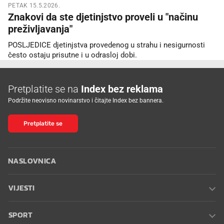
PETAK 15.5.2026.
Znakovi da ste djetinjstvo proveli u "načinu
preživljavanja"
POSLJEDICE djetinjstva provedenog u strahu i nesigurnosti
često ostaju prisutne i u odrasloj dobi.
Pretplatite se na
Index bez reklama
Podržite neovisno novinarstvo i čitajte Index bez bannera.
Pretplatite se
NASLOVNICA
VIJESTI
SPORT