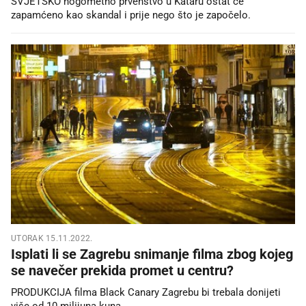
SVJETSKO nogometno prvenstvo u Kataru ostat će
zapamćeno kao skandal i prije nego što je započelo.
UTORAK 15.11.2022.
Isplati li se Zagrebu snimanje filma zbog kojeg
se navečer prekida promet u centru?
PRODUKCIJA filma Black Canary Zagrebu bi trebala donijeti
više od 10 milijuna kuna.