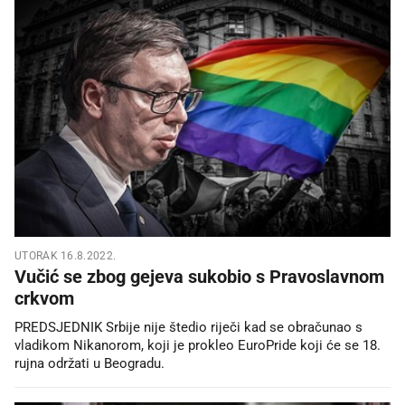
UTORAK 16.8.2022.
Vučić se zbog gejeva sukobio s Pravoslavnom
crkvom
PREDSJEDNIK Srbije nije štedio riječi kad se obračunao s
vladikom Nikanorom, koji je prokleo EuroPride koji će se 18.
rujna održati u Beogradu.