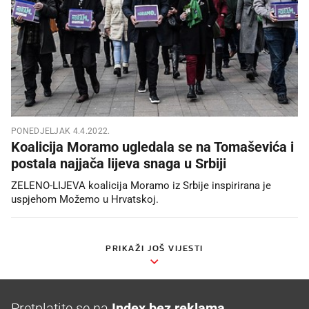
PONEDJELJAK 4.4.2022.
Koalicija Moramo ugledala se na Tomaševića i
postala najjača lijeva snaga u Srbiji
ZELENO-LIJEVA koalicija Moramo iz Srbije inspirirana je
uspjehom Možemo u Hrvatskoj.
PRIKAŽI JOŠ VIJESTI
Pretplatite se na
Index bez reklama