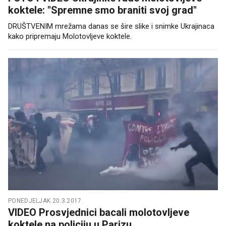
koktele: "Spremne smo braniti svoj grad"
DRUŠTVENIM mrežama danas se šire slike i snimke Ukrajinaca
kako pripremaju Molotovljeve koktele.
PONEDJELJAK 20.3.2017.
VIDEO Prosvjednici bacali molotovljeve
koktele na policiju u Parizu