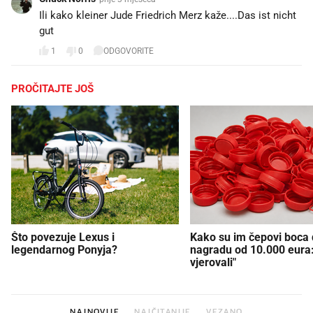
Ili kako kleiner Jude Friedrich Merz kaže....Das ist nicht
gut
1
0
ODGOVORITE
PROČITAJTE JOŠ
Što povezuje Lexus i
Kako su im čepovi boca d
legendarnog Ponyja?
nagradu od 10.000 eura
vjerovali"
NAJNOVIJE
NAJČITANIJE
VEZANO