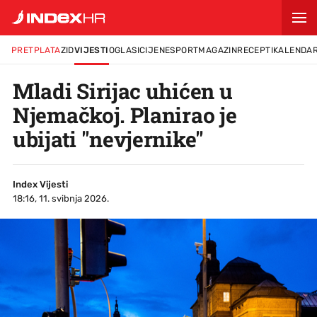
PRETPLATA
ZID
VIJESTI
OGLASI
CIJENE
SPORT
MAGAZIN
RECEPTI
KALENDA
Mladi Sirijac uhićen u
Njemačkoj. Planirao je
ubijati "nevjernike"
Index Vijesti
18:16, 11. svibnja 2026.