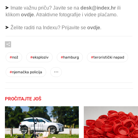
Imate važnu priču? Javite se na
desk@index.hr
ili
klikom
ovdje
. Atraktivne fotografije i videe plaćamo.
Želite raditi na Indexu? Prijavite se
ovdje
.
#
nož
#
eksploziv
#
hamburg
#
teroristički napad
#
njemačka policija
PROČITAJTE JOŠ