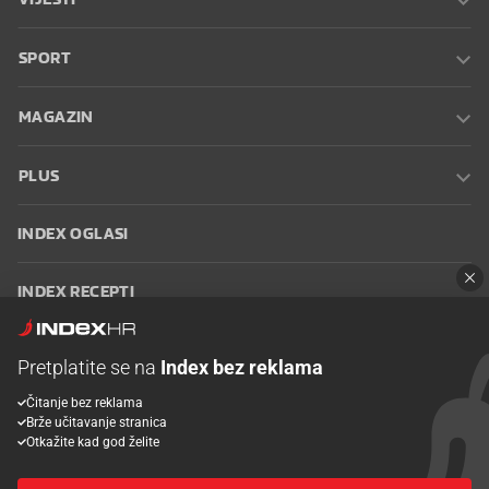
SPORT
MAGAZIN
PLUS
INDEX OGLASI
INDEX RECEPTI
INFO
Pretplatite se na
Index bez reklama
Čitanje bez reklama
Oglašavanje
Zaposli se na Indexu
Kontakt
Impressum
Uvjeti
Brže učitavanje stranica
korištenja
Postavke kolačića
Otkažite kad god želite