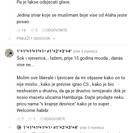
Pa je lakse odsjecati glave.
Jedina stvar koje se muslimani boje vise od Alaha jeste
posao.
16
5
ODGOVORITE
PRIKAŽI 1 ODGOVOR
1¹+1²+1³+1³+1⁴ ≠1¹+2¹+3¹+4¹
prije 3 mjeseca
Šok i vjeverica... lažem, prije 15 godina mozda , danas
vise ne...
Molim ove liberale i ljevicare da mi objasne kako on to
nije mislio , kako je previse igrao CS , kako je bio
neshvaćen u drustvu, da ga je drustvo ismijavalo dok je
nosio macetu ulicama Hamburga. Dajte prodajte neku
pricu nama "s krajnje desnice" kako je to super .
Welcome habibi
7
1
ODGOVORITE
1¹+1²+1³+1³+1⁴ ≠1¹+2¹+3¹+4¹
prije 3 mjeseca