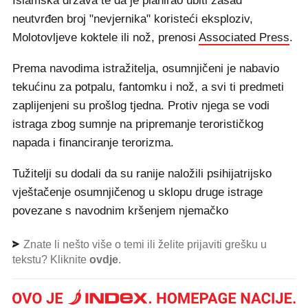
Islamska država te da je planirao ubiti zasad
neutvrđen broj "nevjernika" koristeći eksploziv,
Molotovljeve koktele ili nož, prenosi
Associated Press
.
Prema navodima istražitelja, osumnjičeni je nabavio
tekućinu za potpalu, fantomku i nož, a svi ti predmeti
zaplijenjeni su prošlog tjedna. Protiv njega se vodi
istraga zbog sumnje na pripremanje terorističkog
napada i financiranje terorizma.
Tužitelji su dodali da su ranije naložili psihijatrijsko
vještačenje osumnjičenog u sklopu druge istrage
povezane s navodnim kršenjem njemačko
Znate li nešto više o temi ili želite prijaviti grešku u
tekstu? Kliknite
ovdje
.