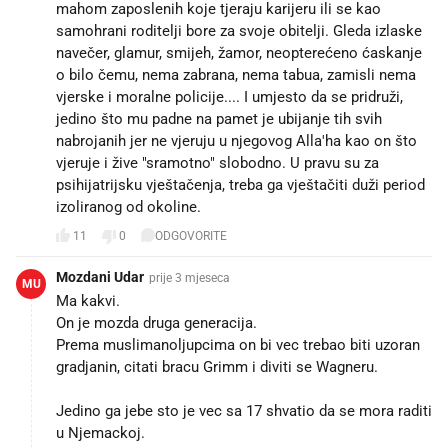
mahom zaposlenih koje tjeraju karijeru ili se kao
samohrani roditelji bore za svoje obitelji. Gleda izlaske
navečer, glamur, smijeh, žamor, neopterećeno ćaskanje
o bilo čemu, nema zabrana, nema tabua, zamisli nema
vjerske i moralne policije.... I umjesto da se pridruži,
jedino što mu padne na pamet je ubijanje tih svih
nabrojanih jer ne vjeruju u njegovog Alla'ha kao on što
vjeruje i žive "sramotno" slobodno. U pravu su za
psihijatrijsku vještačenja, treba ga vještačiti duži period
izoliranog od okoline.
11
0
ODGOVORITE
Mozdani Udar
prije 3 mjeseca
MU
Ma kakvi.
On je mozda druga generacija.
Prema muslimanoljupcima on bi vec trebao biti uzoran
gradjanin, citati bracu Grimm i diviti se Wagneru.
Jedino ga jebe sto je vec sa 17 shvatio da se mora raditi
u Njemackoj.