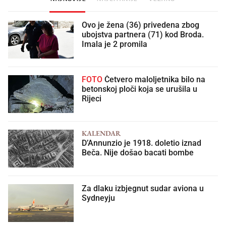
Ovo je žena (36) privedena zbog
ubojstva partnera (71) kod Broda.
Imala je 2 promila
FOTO
Četvero maloljetnika bilo na
betonskoj ploči koja se urušila u
Rijeci
KALENDAR
D’Annunzio je 1918. doletio iznad
Beča. Nije došao bacati bombe
Za dlaku izbjegnut sudar aviona u
Sydneyju