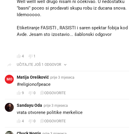
Well welll well drugo nisam ni očekivao. U nedostatku
"basni" poceo si prodavati skupu robu iz ducana snova.
Idemooooo.
Etiketiranje FASISTI , RASISTI i saren spektar fobija kod
Avde. Jesam sto izostavio... šablonski odgovor 😆🤣
👏🏻👏🏻👏🏻👏🏻
4
1
UČITAJTE JOŠ 1 ODGOVOR
Matija Orešković
prije 3 mjeseca
MO
#religionofpeace 🫣🫣
9
0
ODGOVORITE
Sandayu Oda
prije 3 mjeseca
vrata otvorene politike merkelice
4
0
ODGOVORITE
Chuck Norris
prije 3 mjeseca