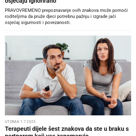
osjećaju ignorirano
PRAVOVREMENO prepoznavanje ovih znakova može pomoći
roditeljima da pruže djeci potrebnu pažnju i izgrade jači
osjećaj sigurnosti i povezanosti.
UTORAK 1.7.2025.
Terapeuti dijele šest znakova da ste u braku s
partnerom koji vas zanemaruje