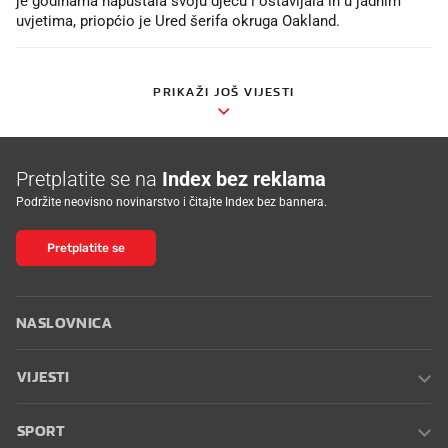
je godinama napuštala svoju djecu i ostavljala ih u jadnim
uvjetima, priopćio je Ured šerifa okruga Oakland.
PRIKAŽI JOŠ VIJESTI
Pretplatite se na
Index bez reklama
Podržite neovisno novinarstvo i čitajte Index bez bannera.
Pretplatite se
NASLOVNICA
VIJESTI
SPORT