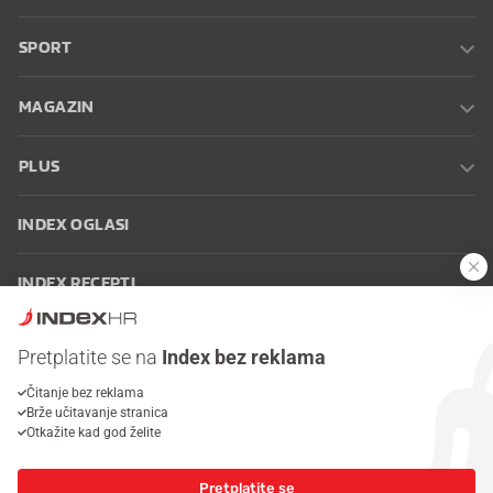
SPORT
MAGAZIN
PLUS
INDEX OGLASI
INDEX RECEPTI
INFO
Pretplatite se na
Index bez reklama
Čitanje bez reklama
Oglašavanje
Zaposli se na Indexu
Kontakt
Impressum
Uvjeti
Brže učitavanje stranica
korištenja
Postavke kolačića
Otkažite kad god želite
Pretplatite se