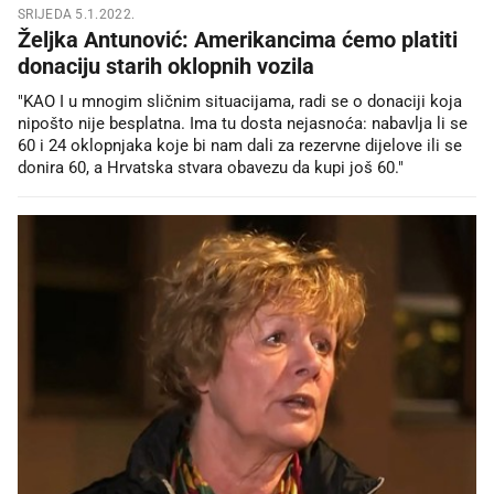
SRIJEDA 5.1.2022.
Željka Antunović: Amerikancima ćemo platiti
donaciju starih oklopnih vozila
"KAO I u mnogim sličnim situacijama, radi se o donaciji koja
nipošto nije besplatna. Ima tu dosta nejasnoća: nabavlja li se
60 i 24 oklopnjaka koje bi nam dali za rezervne dijelove ili se
donira 60, a Hrvatska stvara obavezu da kupi još 60."