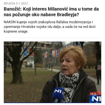
SRIJEDA 5.1.2022.
Banožić: Koji interes Milanović ima u tome da
nas požuruje oko nabave Bradleyja?
NAKON kupnje vojnih zrakoplova Rafalea modernizacija i
opremanje Hrvatske vojske idu dalje, a sada će na red doći
kopnene snage.