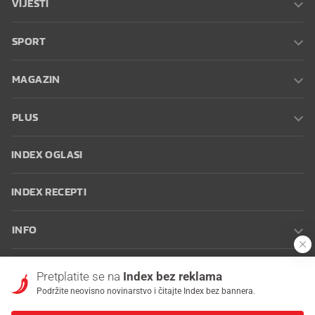
VIJESTI
SPORT
MAGAZIN
PLUS
INDEX OGLASI
INDEX RECEPTI
INFO
Oglašavanje
Zaposli se na Indexu
Kontakt
Impressum
Uvjeti
Pretplatite se na
Index bez reklama
korištenja
Postavke kolačića
Podržite neovisno novinarstvo i čitajte Index bez bannera.