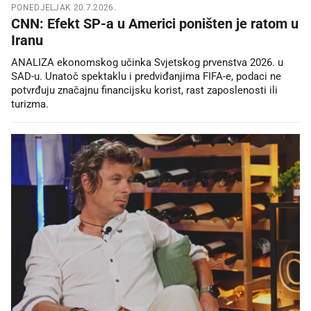
PONEDJELJAK 20.7.2026.
CNN: Efekt SP-a u Americi poništen je ratom u
Iranu
ANALIZA ekonomskog učinka Svjetskog prvenstva 2026. u
SAD-u. Unatoč spektaklu i predviđanjima FIFA-e, podaci ne
potvrđuju značajnu financijsku korist, rast zaposlenosti ili
turizma.