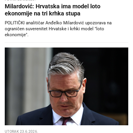
Milardović: Hrvatska ima model loto
ekonomije na tri krhka stupa
POLITIČKI analitičar Anđelko Milardović upozorava na
ograničen suverenitet Hrvatske i krhki model "loto
ekonomije".
UTORAK 23.6.2026.