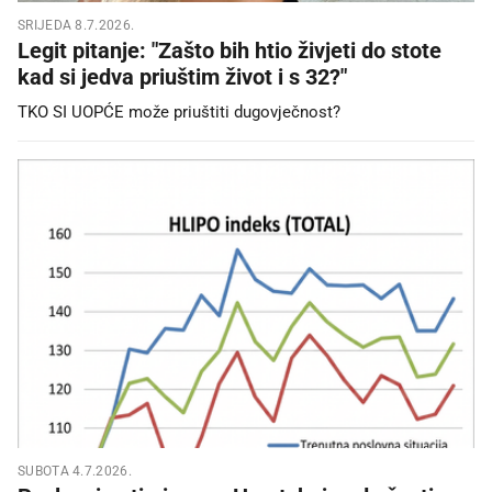
SRIJEDA 8.7.2026.
Legit pitanje: "Zašto bih htio živjeti do stote
kad si jedva priuštim život i s 32?"
TKO SI UOPĆE može priuštiti dugovječnost?
SUBOTA 4.7.2026.