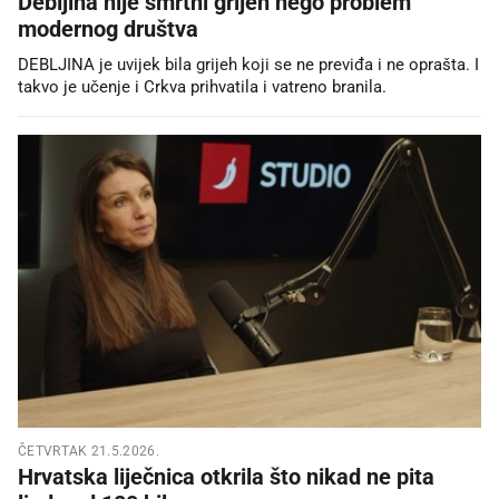
Debljina nije smrtni grijeh nego problem
modernog društva
DEBLJINA je uvijek bila grijeh koji se ne previđa i ne oprašta. I
takvo je učenje i Crkva prihvatila i vatreno branila.
ČETVRTAK 21.5.2026.
Hrvatska liječnica otkrila što nikad ne pita