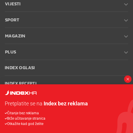
VIJESTI
SPORT
MAGAZIN
PLUS
INDEX OGLASI
INDEX RECEPTI
INFO
Pretplatite se na
Index bez reklama
Čitanje bez reklama
Oglašavanje
Zaposli se na Indexu
Kontakt
Impressum
Uvjeti
Brže učitavanje stranica
korištenja
Postavke kolačića
Otkažite kad god želite