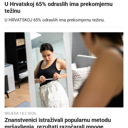
U Hrvatskoj 65% odraslih ima prekomjernu
težinu
U HRVATSKOJ 65% odraslih ima prekomjernu težinu.
SRIJEDA 18.2.2026.
Znanstvenici istraživali popularnu metodu
mršavljenja, rezultati razočarali mnoge