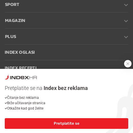
SPORT
MAGAZIN
PLUS
INDEX OGLASI
INDEX RECEPTI
INFO
Pretplatite se na
Index bez reklama
Čitanje bez reklama
Oglašavanje
Zaposli se na Indexu
Kontakt
Impressum
Uvjeti
Brže učitavanje stranica
korištenja
Postavke kolačića
Otkažite kad god želite
Pretplatite se
© 2026 Index