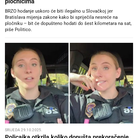
pločnicima
BRZO hodanje uskoro će biti ilegalno u Slovačkoj jer
Bratislava mijenja zakone kako bi spriječila nesreće na
pločniku – bit će dopušteno hodati do šest kilometara na sat,
piše Politico.
SRIJEDA 29.10.2025.
Policajka otkrila koliko dopušta prekoračenje