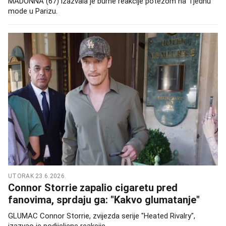
MADONNA (67) izazvala je burne reakcije potezom na Tjednu
mode u Parizu.
UTORAK 23.6.2026.
Connor Storrie zapalio cigaretu pred
fanovima, sprdaju ga: "Kakvo glumatanje"
GLUMAC Connor Storrie, zvijezda serije "Heated Rivalry",
izazvao je podijeljene reakcije.