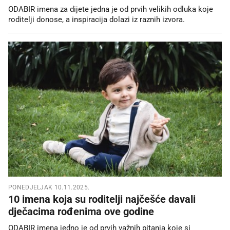
ODABIR imena za dijete jedna je od prvih velikih odluka koje
roditelji donose, a inspiracija dolazi iz raznih izvora.
PONEDJELJAK 10.11.2025.
10 imena koja su roditelji najčešće davali
dječacima rođenima ove godine
ODABIR imena jedno je od prvih važnih pitanja koje si