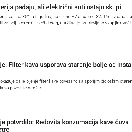
erija padaju, ali električni auti ostaju skupi
ija pali su 35% u 5 godina, no cijene EV-a samo 18%. Proizvođači su
ili za bolju opremu i veći doseg, a tržište je preplavljeno skupljim, već
je: Filter kava usporava starenje bolje od insta
okazuje da je pijenje filter kave povezano sa sporijim biološkim stare
 kava povezuje s bržim.
nje potvrdilo: Redovita konzumacija kave čuva
etre