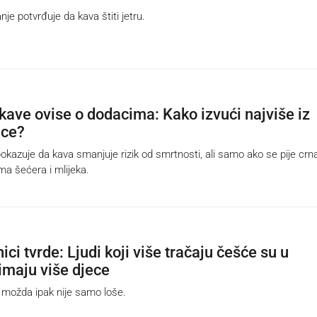
je potvrđuje da kava štiti jetru.
 kave ovise o dodacima: Kako izvući najviše iz
ice?
kazuje da kava smanjuje rizik od smrtnosti, ali samo ako se pije crna 
ma šećera i mlijeka.
ci tvrde: Ljudi koji više tračaju češće su u
imaju više djece
ožda ipak nije samo loše.