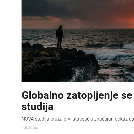
Globalno zatopljenje se
studija
NOVA studija pruža prvi statistički značajan dokaz da
4.8.2026.