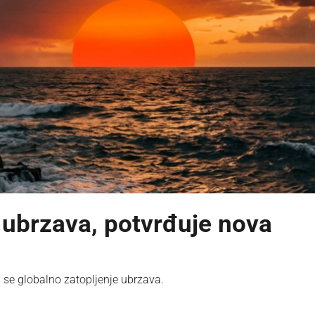
 ubrzava, potvrđuje nova
 se globalno zatopljenje ubrzava.