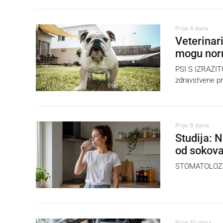
Prije 4 dana
Veterinar
mogu norm
PSI S IZRAZITO
zdravstvene pr
Prije 8 dana
Studija: 
od sokov
STOMATOLOZI i 
Prije 10 dana