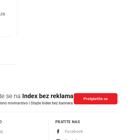
 za
ite se na
Index bez reklama
Pretplatite se
isno novinarstvo i čitajte Index bez bannera.
O
PRATITE NAS
aj
Facebook