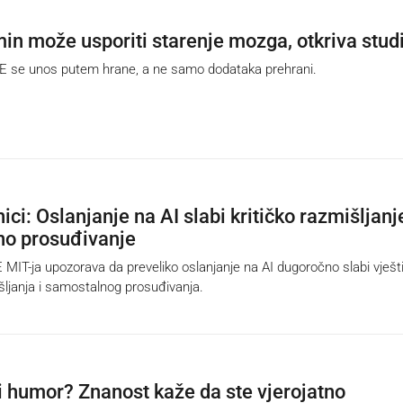
min može usporiti starenje mozga, otkriva stud
e unos putem hrane, a ne samo dodataka prehrani.
ci: Oslanjanje na AI slabi kritičko razmišljanje
no prosuđivanje
IT-ja upozorava da preveliko oslanjanje na AI dugoročno slabi vješt
išljanja i samostalnog prosuđivanja.
ni humor? Znanost kaže da ste vjerojatno