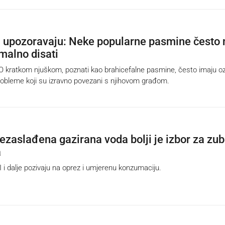
i upozoravaju: Neke popularne pasmine često 
alno disati
 kratkom njuškom, poznati kao brahicefalne pasmine, često imaju oz
obleme koji su izravno povezani s njihovom građom.
Nezaslađena gazirana voda bolji je izbor za zu
a
dalje pozivaju na oprez i umjerenu konzumaciju.