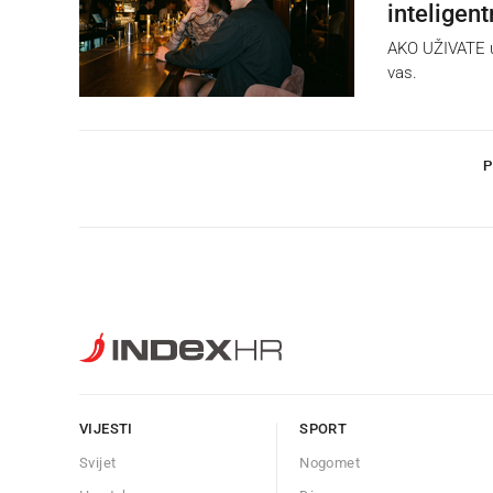
inteligent
AKO UŽIVATE u
vas.
P
VIJESTI
SPORT
Svijet
Nogomet