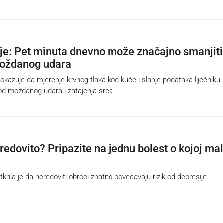
nje: Pet minuta dnevno može značajno smanjiti
moždanog udara
okazuje da mjerenje krvnog tlaka kod kuće i slanje podataka liječniku
 od moždanog udara i zatajenja srca.
redovito? Pripazite na jednu bolest o kojoj ma
krila je da neredoviti obroci znatno povećavaju rizik od depresije.