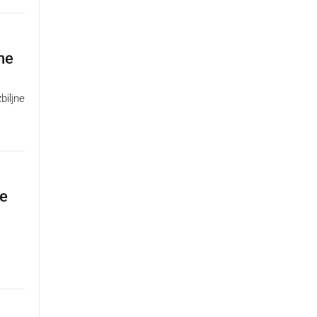
ne
biljne
be