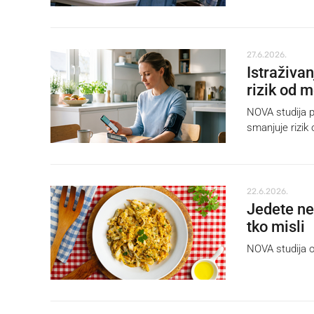
27.6.2026.
Istraživa
rizik od 
NOVA studija p
smanjuje rizik
22.6.2026.
Jedete ne
tko misli
NOVA studija ot