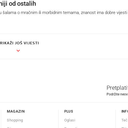
niji od ostalih
 šalama o mračnim ili morbidnim temama, znanost ima dobre vijesti
RIKAŽI JOŠ VIJESTI
Pretplat
Podržite neov
MAGAZIN
PLUS
INF
Shopping
Oglasi
Teč