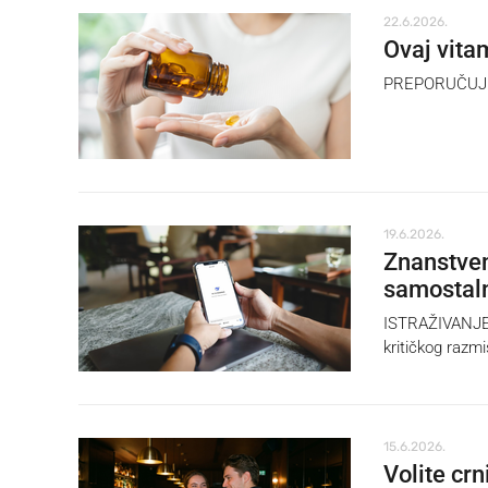
22.6.2026.
Ovaj vita
PREPORUČUJE s
19.6.2026.
Znanstveni
samostal
ISTRAŽIVANJE M
kritičkog razm
15.6.2026.
Volite cr