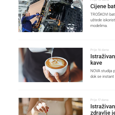
Cijene bat
TROŠKOVI bater
uštede iskorist
modelima.
Prije 16 dana
Istraživan
kave
NOVA studija p
dok se instant
Prije 17 dana
Istraživa
zdravlje j