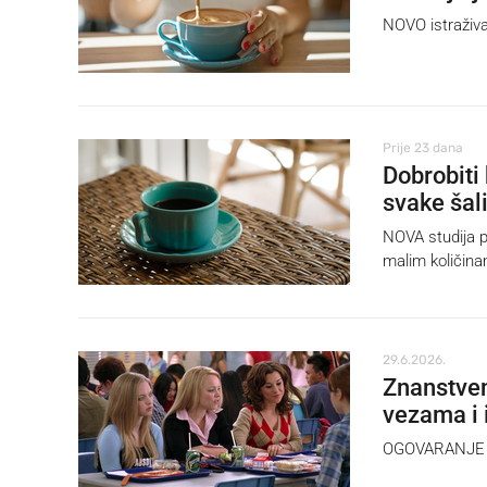
NOVO istraživan
Prije 23 dana
Dobrobiti
svake šal
NOVA studija po
malim količina
29.6.2026.
Znanstveni
vezama i 
OGOVARANJE m