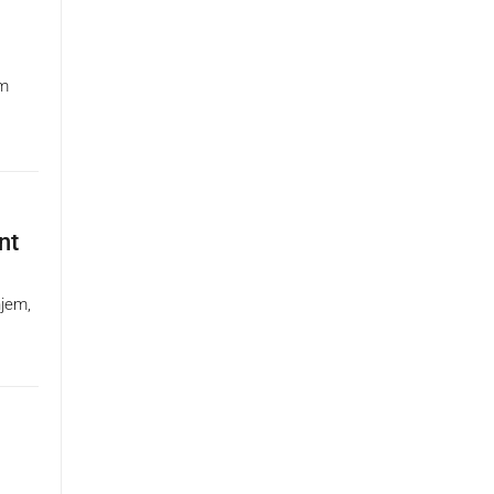
im
nt
njem,