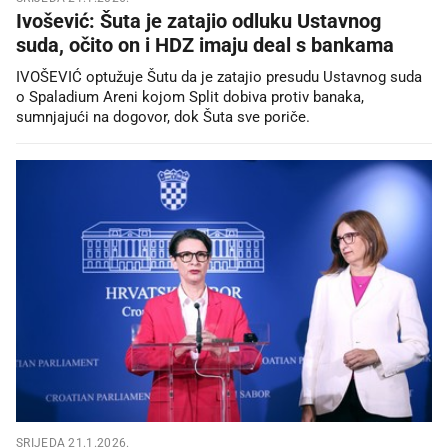
Ivošević: Šuta je zatajio odluku Ustavnog
suda, očito on i HDZ imaju deal s bankama
IVOŠEVIĆ optužuje Šutu da je zatajio presudu Ustavnog suda
o Spaladium Areni kojom Split dobiva protiv banaka,
sumnjajući na dogovor, dok Šuta sve poriče.
SRIJEDA 21.1.2026.