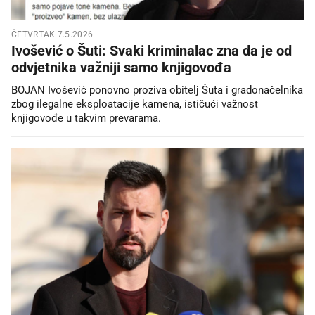
ČETVRTAK 7.5.2026.
Ivošević o Šuti: Svaki kriminalac zna da je od
odvjetnika važniji samo knjigovođa
BOJAN Ivošević ponovno proziva obitelj Šuta i gradonačelnika
zbog ilegalne eksploatacije kamena, ističući važnost
knjigovođe u takvim prevarama.