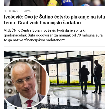
SRIJEDA 25.3.2026.
Ivošević: Ovo je Šutino četvrto plakanje na istu
temu. Grad vodi financijski šarlatan
VIJEĆNIK Centra Bojan Ivošević tvrdi da je splitski
gradonačelnik Šuta odgovoran za manjak od 70 milijuna eura
te ga naziva "financijskim šarlatanom".