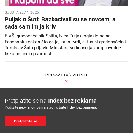
SUBOTA 22.11.2025.
Puljak o Šuti: Razbacivali su se novcem, a
sada sam im ja kriv
BIVŠI gradonačelnik Splita, Ivica Puljak, oglasio se na
Facebooku nakon što ga je, kako tvrdi, aktualni gradonačelnik
Tomislav Šuta prijavio Ministarstvu financija zbog navodne
fiskalne neodgovornosti.
PRIKAŽI JOŠ VIJESTI
Pretplatite se na
Index bez reklama
Podržite neovisno novinarstvo i čitajte Index bez bannera.
Pretplatite se