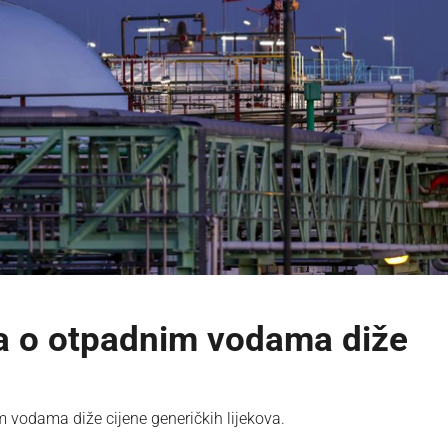
va o otpadnim vodama diže
vodama diže cijene generičkih lijekova.