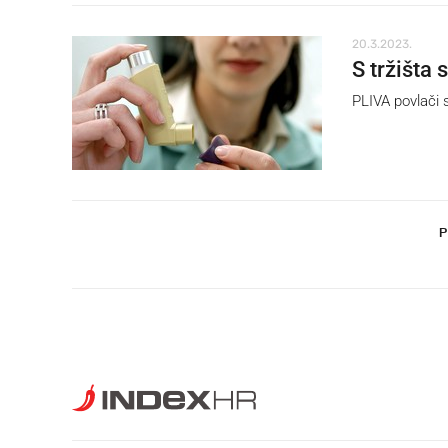
20.3.2023.
S tržišta 
PLIVA povlači 
P