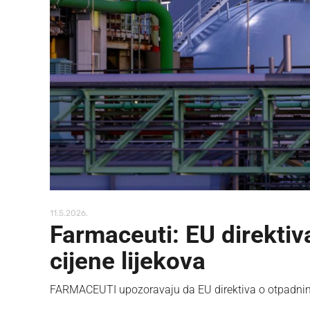
11.5.2026.
Farmaceuti: EU direkti
cijene lijekova
FARMACEUTI upozoravaju da EU direktiva o otpadnim 