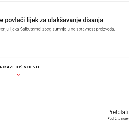
se povlači lijek za olakšavanje disanja
seriju lijeka Salbutamol zbog sumnje u neispravnost proizvoda.
RIKAŽI JOŠ VIJESTI
Pretplat
Podržite neov