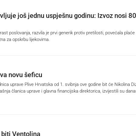
avljuje još jednu uspješnu godinu: Izvoz nosi 8
ast poslovanja, razvila je prvi generik protiv pretilosti, povećala plaće 
žna za opskrbu lijekovima.
iva novu šeficu
ica uprave Plive Hrvatska od 1. svibnja ove godine bit će Nikolina Di
šnja članica uprave i glavna financijska direktorica, izvijestili su dana
biti Ventolina