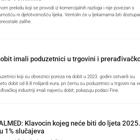
nom prekidu koji se provodi iz komercijalnih razloga i nije povezan s
rnošću ni djelotvornošću lijeka. Ventolin će u ljekarnama biti dostup
reostale zalihe.
bit imali poduzetnici u trgovini i prerađivačko
etnici koji su obveznici poreza na dobit u 2023. godini ostvarili su
eto dobit od 8.8 milijardi eura, pri čemu su poduzetnici u trgovini na ve
đivačkoj industriji imali najveću dobit, pokazuju podaci Fine.
ALMED: Klavocin kojeg neće biti do ljeta 2025
 u 1% slučajeva