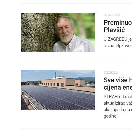
18.4.2026.
Preminuo 
Plavšić
U ZAGREBU je u
ravnatelj Zavod
7.3.2026.
Sve više H
cijena ene
STRAH od rast
aktualizirao va
ukazuju da su 
godine.