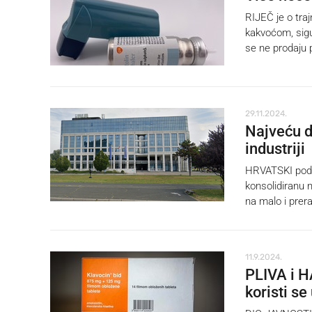
RIJEČ je o traj
kakvoćom, sigu
se ne prodaju p
29.11.2024.
Najveću do
industriji
HRVATSKI poduz
konsolidiranu n
na malo i prera
11.9.2024.
PLIVA i H
koristi se