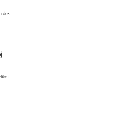
an dok
j
liko i
.