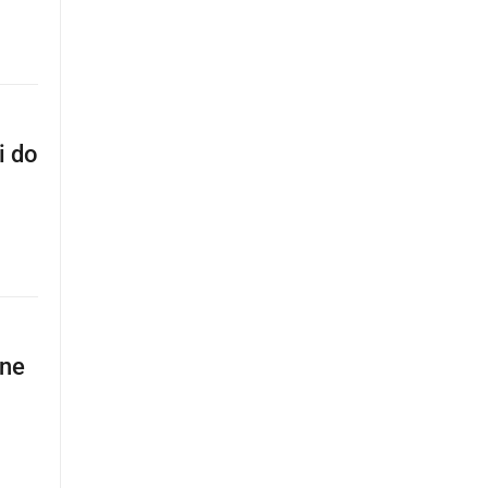
i do
vne