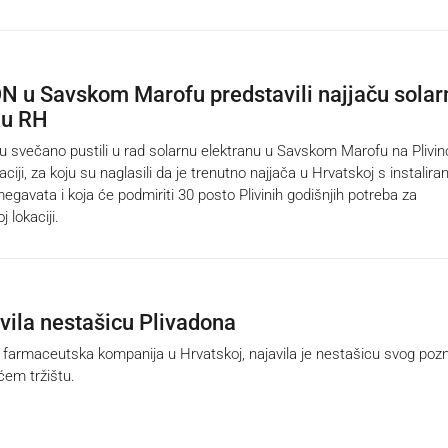
.ON u Savskom Marofu predstavili najjaču solar
 u RH
u svečano pustili u rad solarnu elektranu u Savskom Marofu na Plivin
aciji, za koju su naglasili da je trenutno najjača u Hrvatskoj s instalir
gavata i koja će podmiriti 30 posto Plivinih godišnjih potreba za
 lokaciji.
avila nestašicu Plivadona
 farmaceutska kompanija u Hrvatskoj, najavila je nestašicu svog poz
ćem tržištu.