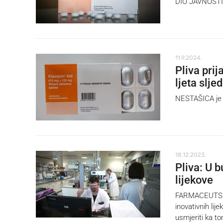
DIO JAVNOSTI u
11.9.2024.
Pliva pri
ljeta slje
NESTAŠICA je 
18.12.2023.
Pliva: U 
lijekove
FARMACEUTSKA 
inovativnih lij
usmjeriti ka to