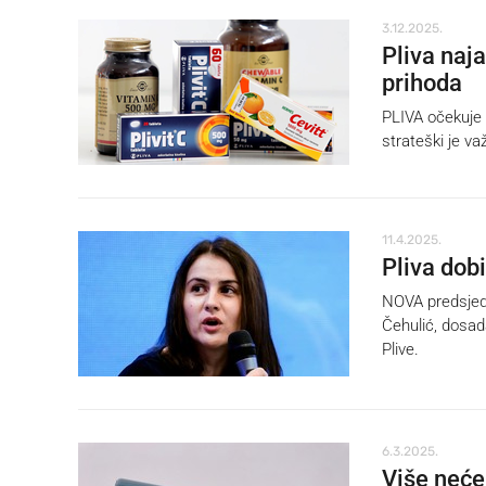
3.12.2025.
Pliva naj
prihoda
PLIVA očekuje r
strateški je va
11.4.2025.
Pliva dob
NOVA predsjedn
Čehulić, dosada
Plive.
6.3.2025.
Više neće 