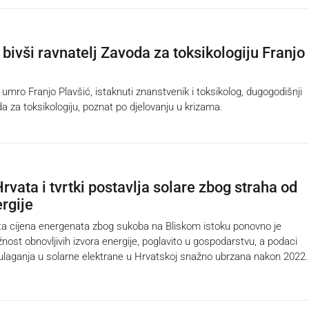
bivši ravnatelj Zavoda za toksikologiju Franjo
mro Franjo Plavšić, istaknuti znanstvenik i toksikolog, dugogodišnji
a za toksikologiju, poznat po djelovanju u krizama.
rvata i tvrtki postavlja solare zbog straha od
rgije
a cijena energenata zbog sukoba na Bliskom istoku ponovno je
žnost obnovljivih izvora energije, poglavito u gospodarstvu, a podaci
ulaganja u solarne elektrane u Hrvatskoj snažno ubrzana nakon 2022.