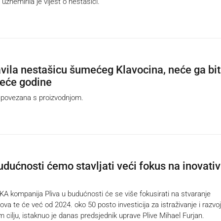
znemirila je vijest o nestašici.
javila nestašicu šumećeg Klavocina, neće ga bit
deće godine
povezana s proizvodnjom.
budućnosti ćemo stavljati veći fokus na inovati
kompanija Pliva u budućnosti će se više fokusirati na stvaranje
ekova te će već od 2024. oko 50 posto investicija za istraživanje i razvoj
m cilju, istaknuo je danas predsjednik uprave Plive Mihael Furjan.