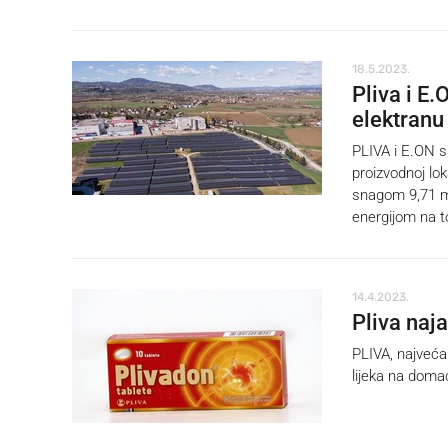
18.5.2023.
Pliva i E
elektranu
PLIVA i E.ON s
proizvodnoj lok
snagom 9,71 me
energijom na toj
14.4.2023.
Pliva naj
PLIVA, najveća
lijeka na doma