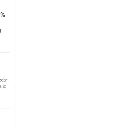
0%
i
zdar
s iz