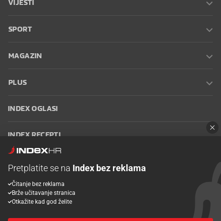
VIJESTI
SPORT
MAGAZIN
PLUS
INDEX OGLASI
INDEX RECEPTI
INFO
Pretplatite se na
Index bez reklama
Čitanje bez reklama
Oglašavanje
Zaposli se na Indexu
Kontakt
Impressum
Uvjeti
Brže učitavanje stranica
korištenja
Postavke kolačića
Otkažite kad god želite