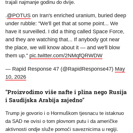
trajali najmanje godinu do dvije.
.
@POTUS
on Iran's enriched uranium, buried deep
under rubble: "We'll get that at some point... We
have it surveilled. I did a thing called Space Force,
and they are watching that... If anybody got near
the place, we will know about it — and we'll blow
them up."
pic.twitter.com/2NMqfQRWDW
— Rapid Response 47 (@RapidResponse47)
May
10, 2026
"Proizvodimo više nafte i plina nego Rusija
i Saudijska Arabija zajedno"
Trump je govorio i o Hormuškom tjesnacu te istaknuo
da SAD ne ovisi o tom plovnom putu i da američke
aktivnosti ondje služe pomoći saveznicima u regiji.