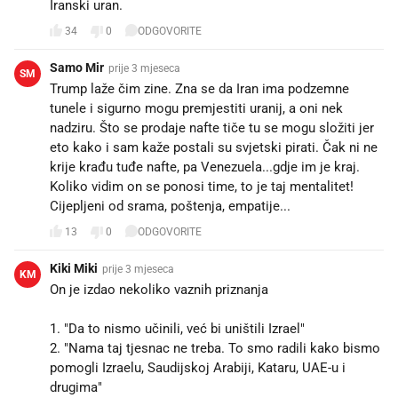
Iranski uran.
34
0
ODGOVORITE
Samo Mir
prije 3 mjeseca
SM
Trump laže čim zine. Zna se da Iran ima podzemne
tunele i sigurno mogu premjestiti uranij, a oni nek
nadziru. Što se prodaje nafte tiče tu se mogu složiti jer
eto kako i sam kaže postali su svjetski pirati. Čak ni ne
krije krađu tuđe nafte, pa Venezuela...gdje im je kraj.
Koliko vidim on se ponosi time, to je taj mentalitet!
Cijepljeni od srama, poštenja, empatije...
13
0
ODGOVORITE
Kiki Miki
prije 3 mjeseca
KM
On je izdao nekoliko vaznih priznanja
1. "Da to nismo učinili, već bi uništili Izrael"
2. "Nama taj tjesnac ne treba. To smo radili kako bismo
pomogli Izraelu, Saudijskoj Arabiji, Kataru, UAE-u i
drugima"