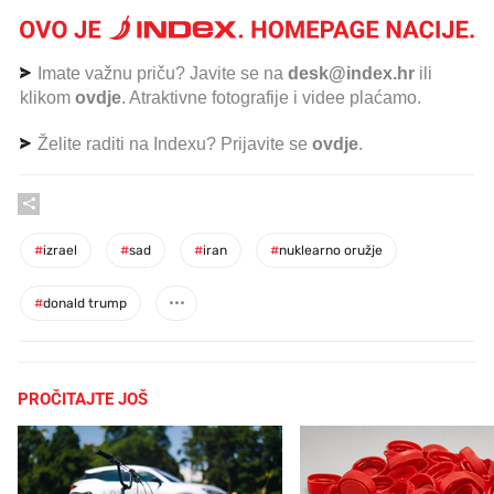
Imate važnu priču? Javite se na
desk@index.hr
ili
klikom
ovdje
. Atraktivne fotografije i videe plaćamo.
Želite raditi na Indexu? Prijavite se
ovdje
.
#
izrael
#
sad
#
iran
#
nuklearno oružje
#
donald trump
PROČITAJTE JOŠ