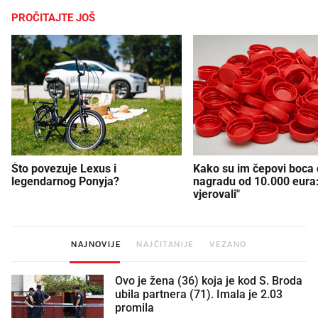
PROČITAJTE JOŠ
Što povezuje Lexus i
Kako su im čepovi boca d
legendarnog Ponyja?
nagradu od 10.000 eura
vjerovali"
NAJNOVIJE
NAJČITANIJE
VEZANO
Ovo je žena (36) koja je kod S. Broda
ubila partnera (71). Imala je 2.03
promila