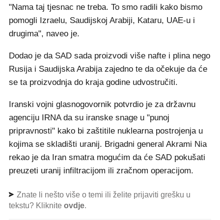
"Nama taj tjesnac ne treba. To smo radili kako bismo
pomogli Izraelu, Saudijskoj Arabiji, Kataru, UAE-u i
drugima", naveo je.
Dodao je da SAD sada proizvodi više nafte i plina nego
Rusija i Saudijska Arabija zajedno te da očekuje da će
se ta proizvodnja do kraja godine udvostručiti.
Iranski vojni glasnogovornik potvrdio je za državnu
agenciju IRNA da su iranske snage u "punoj
pripravnosti" kako bi zaštitile nuklearna postrojenja u
kojima se skladišti uranij. Brigadni general Akrami Nia
rekao je da Iran smatra mogućim da će SAD pokušati
preuzeti uranij infiltracijom ili zračnom operacijom.
Znate li nešto više o temi ili želite prijaviti grešku u
tekstu? Kliknite
ovdje
.