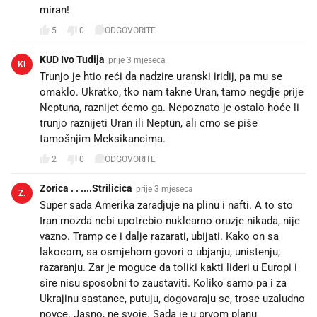
miran!
5
0
ODGOVORITE
KUD Ivo Tudija
prije 3 mjeseca
KI
Trunjo je htio reći da nadzire uranski iridij, pa mu se
omaklo. Ukratko, tko nam takne Uran, tamo negdje prije
Neptuna, raznijet ćemo ga. Nepoznato je ostalo hoće li
trunjo raznijeti Uran ili Neptun, ali crno se piše
tamošnjim Meksikancima.
2
0
ODGOVORITE
Zorica . . ....Strilicica
prije 3 mjeseca
Z.
Super sada Amerika zaradjuje na plinu i nafti. A to sto
Iran mozda nebi upotrebio nuklearno oruzje nikada, nije
vazno. Tramp ce i dalje razarati, ubijati. Kako on sa
lakocom, sa osmjehom govori o ubjanju, unistenju,
razaranju. Zar je moguce da toliki kakti lideri u Europi i
sire nisu sposobni to zaustaviti. Koliko samo pa i za
Ukrajinu sastance, putuju, dogovaraju se, trose uzaludno
novce. Jasno, ne svoje. Sada je u prvom planu