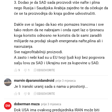
3. Dodao je da SAD sada proizvodi više nafte i plina
nego Rusija i Saudijska Arabija zajedno te da očekuje da
će se ta proizvodnja do kraja godine udvostručiti.
Dakle sve si lagao da kao eto pomazes Irancima i sve
tako redom da ne nabrajam i onda opet laz o tjesnacu
koga koristis odnosno ne koristis da bi sami zaradili
milijarde na prodaji skupih energenata nafte,plina ali i
naoruzanja.
Sve najprofitabilniji proizvodi.
A zasto i nebi kad su u EU tvoji ljudi koji bez pogovora
salju lovu za SAD i Ukrajinu sve za kupovine u SAD.
9
1
ODGOVORITE
marvin dparanoidandroid
prije 3 mjeseca
Je li iranski uranij sada s nama u prostoriji...
5
0
ODGOVORITE
doberman maza
prije 3 mjeseca
DM
Dok USA ima ovakvog predsjednika IRAN može biti