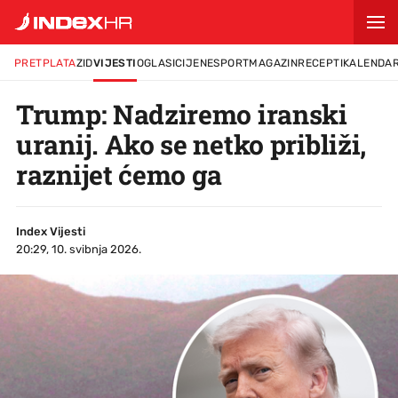
PRETPLATA
ZID
VIJESTI
OGLASI
CIJENE
SPORT
MAGAZIN
RECEPTI
KALENDA
Trump: Nadziremo iranski
uranij. Ako se netko približi,
raznijet ćemo ga
Index Vijesti
20:29, 10. svibnja 2026.