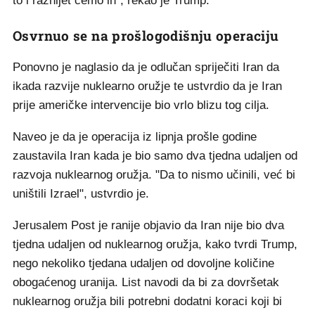
to i raznijet ćemo ih", rekao je Trump.
Osvrnuo se na prošlogodišnju operaciju
Ponovno je naglasio da je odlučan spriječiti Iran da
ikada razvije nuklearno oružje te ustvrdio da je Iran
prije američke intervencije bio vrlo blizu tog cilja.
Naveo je da je operacija iz lipnja prošle godine
zaustavila Iran kada je bio samo dva tjedna udaljen od
razvoja nuklearnog oružja. "Da to nismo učinili, već bi
uništili Izrael", ustvrdio je.
Jerusalem Post je ranije objavio da Iran nije bio dva
tjedna udaljen od nuklearnog oružja, kako tvrdi Trump,
nego nekoliko tjedana udaljen od dovoljne količine
obogaćenog uranija. List navodi da bi za dovršetak
nuklearnog oružja bili potrebni dodatni koraci koji bi