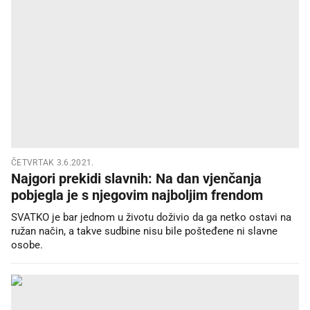
ČETVRTAK 3.6.2021.
Najgori prekidi slavnih: Na dan vjenčanja
pobjegla je s njegovim najboljim frendom
SVATKO je bar jednom u životu doživio da ga netko ostavi na
ružan način, a takve sudbine nisu bile pošteđene ni slavne
osobe.