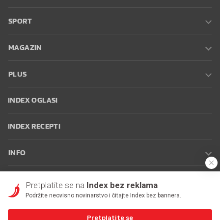
SPORT
MAGAZIN
PLUS
INDEX OGLASI
INDEX RECEPTI
INFO
Oglašavanje
Zaposli se na Indexu
Kontakt
Impressum
Uvjeti
Pretplatite se na
Index bez reklama
korištenja
Postavke kolačića
Podržite neovisno novinarstvo i čitajte Index bez bannera.
Pretplatite se