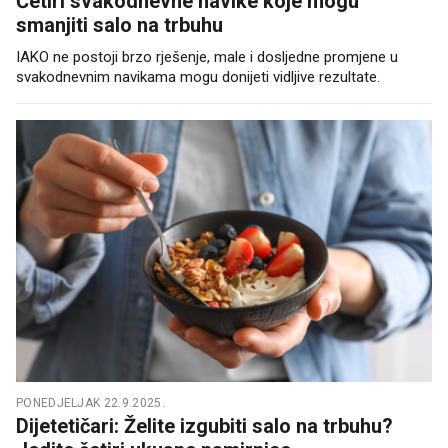
Četiri svakodnevne navike koje mogu
smanjiti salo na trbuhu
IAKO ne postoji brzo rješenje, male i dosljedne promjene u
svakodnevnim navikama mogu donijeti vidljive rezultate.
PONEDJELJAK 22.9.2025.
Dijetetičari: Želite izgubiti salo na trbuhu?