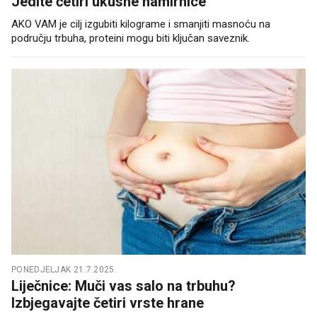
Jedite četiri ukusne namirnice
AKO VAM je cilj izgubiti kilograme i smanjiti masnoću na
području trbuha, proteini mogu biti ključan saveznik.
PONEDJELJAK 21.7.2025.
Liječnice: Muči vas salo na trbuhu?
Izbjegavajte četiri vrste hrane