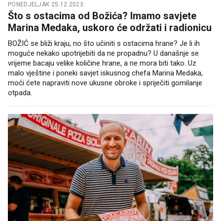
PONEDJELJAK 25.12.2023.
Što s ostacima od Božića? Imamo savjete
Marina Medaka, uskoro će održati i radionicu
BOŽIĆ se bliži kraju, no što učiniti s ostacima hrane? Je li ih
moguće nekako upotrijebiti da ne propadnu? U današnje se
vrijeme bacaju velike količine hrane, a ne mora biti tako. Uz
malo vještine i poneki savjet iskusnog chefa Marina Medaka,
moći ćete napraviti nove ukusne obroke i spriječiti gomilanje
otpada.