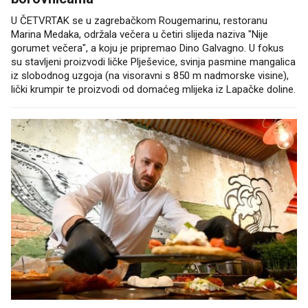
U ČETVRTAK se u zagrebačkom Rougemarinu, restoranu
Marina Medaka, održala večera u četiri slijeda naziva "Nije
gorumet večera", a koju je pripremao Dino Galvagno. U fokus
su stavljeni proizvodi ličke Plješevice, svinja pasmine mangalica
iz slobodnog uzgoja (na visoravni s 850 m nadmorske visine),
lički krumpir te proizvodi od domaćeg mlijeka iz Lapačke doline.