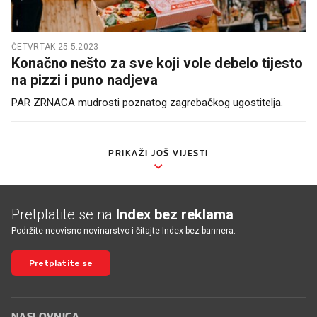
ČETVRTAK 25.5.2023.
Konačno nešto za sve koji vole debelo tijesto
na pizzi i puno nadjeva
PAR ZRNACA mudrosti poznatog zagrebačkog ugostitelja.
PRIKAŽI JOŠ VIJESTI
Pretplatite se na
Index bez reklama
Podržite neovisno novinarstvo i čitajte Index bez bannera.
Pretplatite se
NASLOVNICA