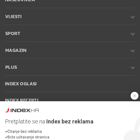
VIJESTI
SPORT
MAGAZIN
PLUS
INDEX OGLASI
INDEX RECEPTI
INFO
Pretplatite se na
Index bez reklama
Čitanje bez reklama
Oglašavanje
Zaposli se na Indexu
Kontakt
Impressum
Uvjeti
Brže učitavanje stranica
korištenja
Postavke kolačića