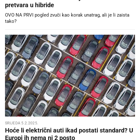
pretvara u hibride
OVO NA PRVI pogled zvuči kao korak unatrag, ali je li zaista
tako?
SRIJEDA 5.2.2025.
Hoće li električni auti ikad postati standard? U
Europi ih nema ni 2 posto