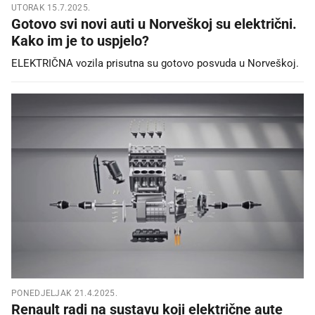
UTORAK 15.7.2025.
Gotovo svi novi auti u Norveškoj su električni.
Kako im je to uspjelo?
ELEKTRIČNA vozila prisutna su gotovo posvuda u Norveškoj.
PONEDJELJAK 21.4.2025.
Renault radi na sustavu koji električne aute