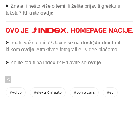
Znate li nešto više o temi ili želite prijaviti grešku u
tekstu? Kliknite
ovdje
.
Imate važnu priču? Javite se na
desk@index.hr
ili
klikom
ovdje
. Atraktivne fotografije i videe plaćamo.
Želite raditi na Indexu? Prijavite se
ovdje
.
#
volvo
#
električni auto
#
volvo cars
#
ev
PROČITAJTE JOŠ