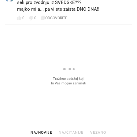
seli proizvodnju iz ŠVEDSKE???
majko mila... pa vi ste zaista DNO DNA!!!
0
0
ODGOVORITE
PROČITAJTE JOŠ
VIDEO
Liječnik otkrio kad je
Što povezuje Lexus i
najbolje vrijeme za skidanje
legendarnog Ponyja?
dioptrije
NAJNOVIJE
NAJČITANIJE
VEZANO