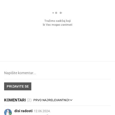
VIDEO
Liječnik otkrio kad je
Što povezuje Lexus i
najbolje vrijeme za skidanje
legendarnog Ponyja?
dioptrije
PRIJAVITE SE
KOMENTARI
(2)
disi radosti
12.06.2024.