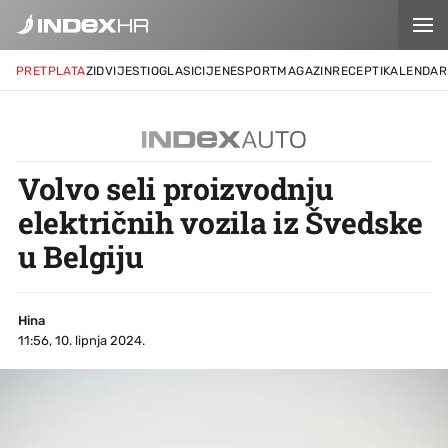
PRETPLATA
ZID
VIJESTI
OGLASI
CIJENE
SPORT
MAGAZIN
RECEPTI
KALENDAR
Volvo seli proizvodnju
električnih vozila iz Švedske
u Belgiju
Hina
11:56, 10. lipnja 2024.