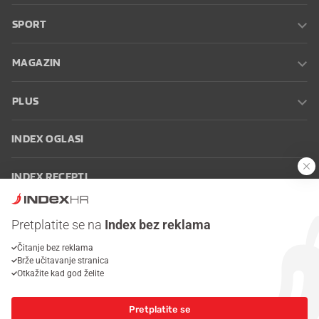
SPORT
MAGAZIN
PLUS
INDEX OGLASI
INDEX RECEPTI
INFO
Pretplatite se na
Index bez reklama
Čitanje bez reklama
Oglašavanje
Zaposli se na Indexu
Kontakt
Impressum
Uvjeti
Brže učitavanje stranica
korištenja
Postavke kolačića
Otkažite kad god želite
Pretplatite se