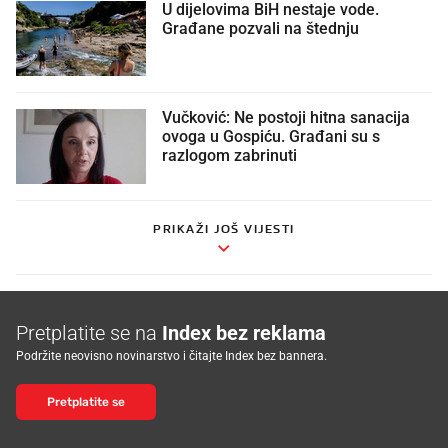
U dijelovima BiH nestaje vode.
Građane pozvali na štednju
Vučković: Ne postoji hitna sanacija
ovoga u Gospiću. Građani su s
razlogom zabrinuti
PRIKAŽI JOŠ VIJESTI
Pretplatite se na
Index bez reklama
Podržite neovisno novinarstvo i čitajte Index bez bannera.
Pretplatite se