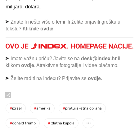
milijardi dolara.
Znate li nešto više o temi ili želite prijaviti grešku u
tekstu? Kliknite
ovdje
.
Imate važnu priču? Javite se na
desk@index.hr
ili
klikom
ovdje
. Atraktivne fotografije i videe plaćamo.
Želite raditi na Indexu? Prijavite se
ovdje
.
#
izrael
#
amerika
#
proturaketna obrana
#
donald trump
#
zlatna kupola