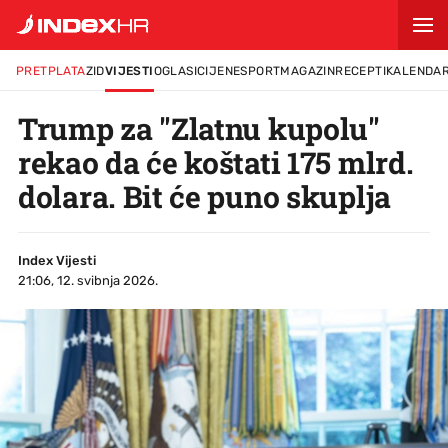
PRETPLATA
ZID
VIJESTI
OGLASI
CIJENE
SPORT
MAGAZIN
RECEPTI
KALENDA
Trump za "Zlatnu kupolu"
rekao da će koštati 175 mlrd.
dolara. Bit će puno skuplja
Index Vijesti
21:06, 12. svibnja 2026.