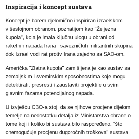
Inspiracija i koncept sustava
Koncept je barem djelomično inspiriran izraelskom
višeslojnom obranom, poznatijom kao "Željezna
kupola", koja je imala ključnu ulogu u obrani od
raketnih napada Irana i savezničkih militantnih skupina
dok Izrael vodi rat protiv Irana zajedno sa SAD-om.
Američka "Zlatna kupola" zamišljena je kao sustav sa
zemaljskim i svemirskim sposobnostima koje mogu
detektirati, presresti i zaustaviti projektile u svim
glavnim fazama potencijalnog napada.
U izvješću CBO-a stoji da se njihove procjene dijelom
temelje na nedostatku detalja iz Ministarstva obrane o
tome koji i koliko bi sustava bilo raspoređeno, "što
onemogućuje procjenu dugoročnih troškova" sustava