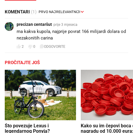
KOMENTARI
(1)
precizan centaršut
prije 3 mjeseca
ma kakva kupola, najprije povrat 166 milijardi dolara od
nezakonitih carina
2
0
ODGOVORITE
PROČITAJTE JOŠ
Što povezuje Lexus i
Kako su im čepovi boca d
legendarnog Ponyja?
nagradu od 10.000 eura