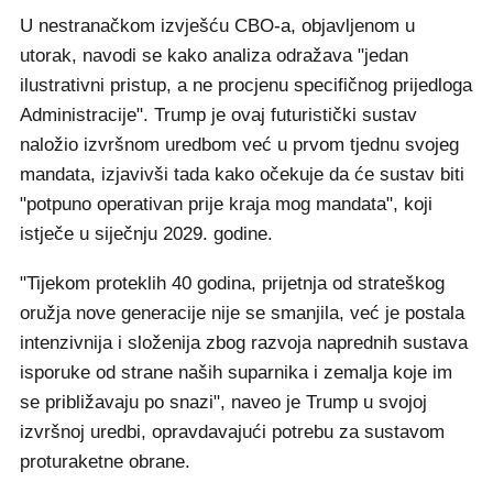
U nestranačkom izvješću CBO-a, objavljenom u
utorak, navodi se kako analiza odražava "jedan
ilustrativni pristup, a ne procjenu specifičnog prijedloga
Administracije". Trump je ovaj futuristički sustav
naložio izvršnom uredbom već u prvom tjednu svojeg
mandata, izjavivši tada kako očekuje da će sustav biti
"potpuno operativan prije kraja mog mandata", koji
istječe u siječnju 2029. godine.
"Tijekom proteklih 40 godina, prijetnja od strateškog
oružja nove generacije nije se smanjila, već je postala
intenzivnija i složenija zbog razvoja naprednih sustava
isporuke od strane naših suparnika i zemalja koje im
se približavaju po snazi", naveo je Trump u svojoj
izvršnoj uredbi, opravdavajući potrebu za sustavom
proturaketne obrane.