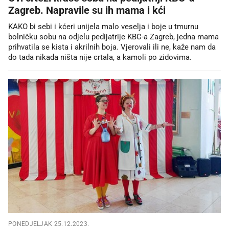
Zagreb. Napravile su ih mama i kći
KAKO bi sebi i kćeri unijela malo veselja i boje u tmurnu
bolničku sobu na odjelu pedijatrije KBC-a Zagreb, jedna mama
prihvatila se kista i akrilnih boja. Vjerovali ili ne, kaže nam da
do tada nikada ništa nije crtala, a kamoli po zidovima.
PONEDJELJAK 25.12.2023.