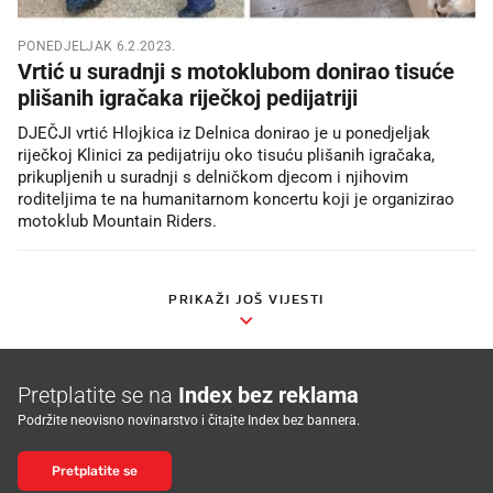
PONEDJELJAK 6.2.2023.
Vrtić u suradnji s motoklubom donirao tisuće
plišanih igračaka riječkoj pedijatriji
DJEČJI vrtić Hlojkica iz Delnica donirao je u ponedjeljak
riječkoj Klinici za pedijatriju oko tisuću plišanih igračaka,
prikupljenih u suradnji s delničkom djecom i njihovim
roditeljima te na humanitarnom koncertu koji je organizirao
motoklub Mountain Riders.
PRIKAŽI JOŠ VIJESTI
Pretplatite se na
Index bez reklama
Podržite neovisno novinarstvo i čitajte Index bez bannera.
Pretplatite se