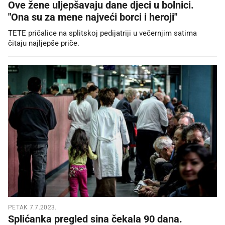
Ove žene uljepšavaju dane djeci u bolnici.
"Ona su za mene najveći borci i heroji"
TETE pričalice na splitskoj pedijatriji u večernjim satima
čitaju najljepše priče.
PETAK 7.7.2023.
Splićanka pregled sina čekala 90 dana.