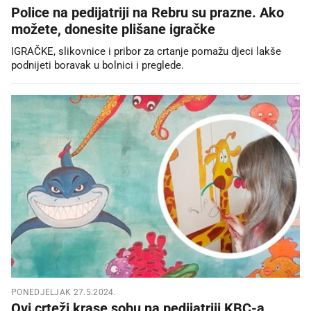
Police na pedijatriji na Rebru su prazne. Ako
možete, donesite plišane igračke
IGRAČKE, slikovnice i pribor za crtanje pomažu djeci lakše
podnijeti boravak u bolnici i preglede.
PONEDJELJAK 27.5.2024.
Ovi crteži krase sobu na pedijatriji KBC-a