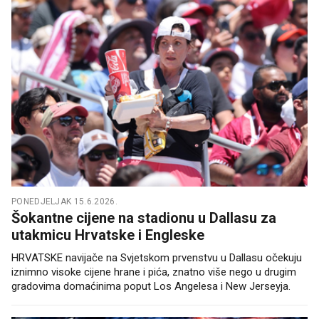
PONEDJELJAK 15.6.2026.
Šokantne cijene na stadionu u Dallasu za
utakmicu Hrvatske i Engleske
HRVATSKE navijače na Svjetskom prvenstvu u Dallasu očekuju
iznimno visoke cijene hrane i pića, znatno više nego u drugim
gradovima domaćinima poput Los Angelesa i New Jerseyja.