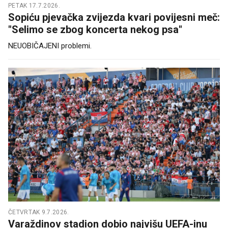
PETAK 17.7.2026.
Sopiću pjevačka zvijezda kvari povijesni meč:
"Selimo se zbog koncerta nekog psa"
NEUOBIČAJENI problemi.
ČETVRTAK 9.7.2026.
Varaždinov stadion dobio najvišu UEFA-inu