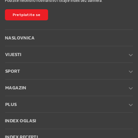
Podržite neovisno novinarstvo i čitajte Index bez bannera.
Pretplatite se
NASLOVNICA
VIJESTI
SPORT
MAGAZIN
PLUS
INDEX OGLASI
INDEX RECEPTI