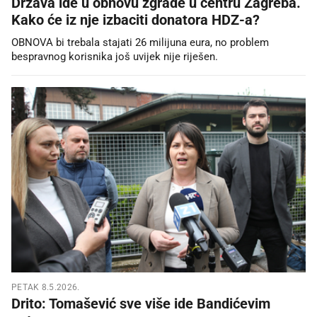
Država ide u obnovu zgrade u centru Zagreba.
Kako će iz nje izbaciti donatora HDZ-a?
OBNOVA bi trebala stajati 26 milijuna eura, no problem
bespravnog korisnika još uvijek nije riješen.
PETAK 8.5.2026.
Drito: Tomašević sve više ide Bandićevim