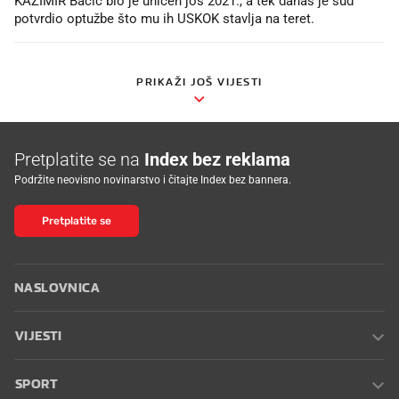
KAZIMIR Bačić bio je uhićen još 2021., a tek danas je sud
potvrdio optužbe što mu ih USKOK stavlja na teret.
PRIKAŽI JOŠ VIJESTI
Pretplatite se na
Index bez reklama
Podržite neovisno novinarstvo i čitajte Index bez bannera.
Pretplatite se
NASLOVNICA
VIJESTI
SPORT