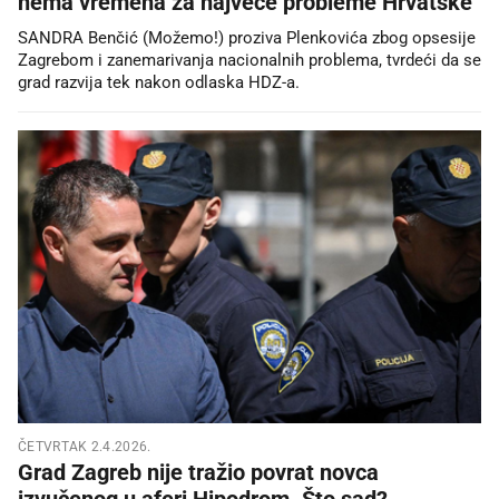
nema vremena za najveće probleme Hrvatske
SANDRA Benčić (Možemo!) proziva Plenkovića zbog opsesije
Zagrebom i zanemarivanja nacionalnih problema, tvrdeći da se
grad razvija tek nakon odlaska HDZ-a.
ČETVRTAK 2.4.2026.
Grad Zagreb nije tražio povrat novca
izvučenog u aferi Hipodrom. Što sad?