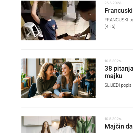
23.5.2026.
Francuski
FRANCUSKI par 
(4 i 5).
10.5.2026.
38 pitanj
majku
SLIJEDI popis p
10.5.2026.
Majčin da