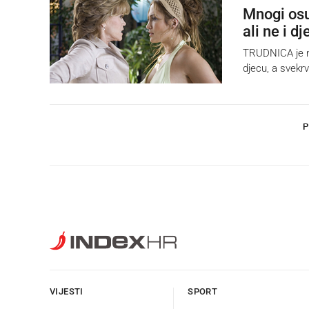
Mnogi osud
ali ne i dj
TRUDNICA je na 
djecu, a svekr
P
VIJESTI
SPORT