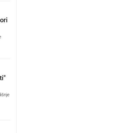
ori
e
i"
dišnje