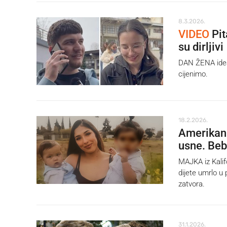
8.3.2026.
VIDEO
Pit
su dirljivi
DAN ŽENA ideal
cijenimo.
18.2.2026.
Amerikank
usne. Beb
MAJKA iz Kalifo
dijete umrlo u 
zatvora.
31.1.2026.