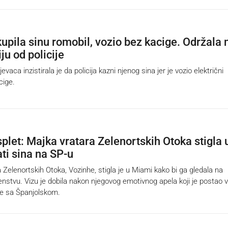
kupila sinu romobil, vozio bez kacige. Održala
iju od policije
evaca inzistirala je da policija kazni njenog sina jer je vozio električni
cige.
splet: Majka vratara Zelenortskih Otoka stigla 
ti sina na SP-u
Zelenortskih Otoka, Vozinhe, stigla je u Miami kako bi ga gledala na
nstvu. Vizu je dobila nakon njegovog emotivnog apela koji je postao v
e sa Španjolskom.