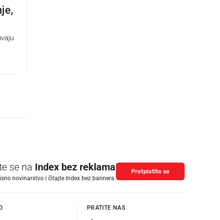
je,
uvaju
ite se na
Index bez reklama
Pretplatite se
isno novinarstvo i čitajte Index bez bannera.
O
PRATITE NAS