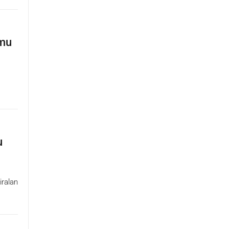
 mu
u
iralan