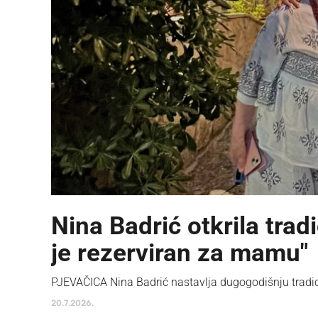
Nina Badrić otkrila trad
je rezerviran za mamu"
PJEVAČICA Nina Badrić nastavlja dugogodišnju tradic
20.7.2026.