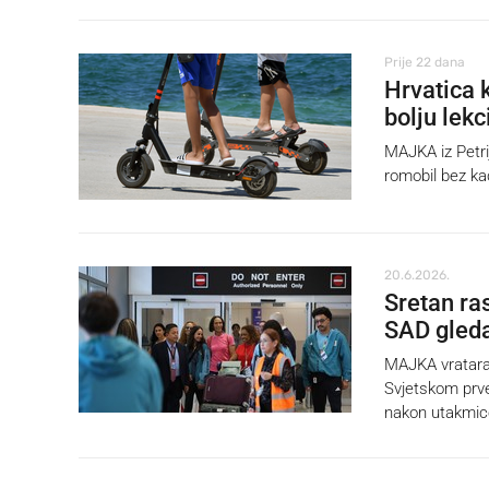
Prije 22 dana
Hrvatica 
bolju lekc
MAJKA iz Petrij
romobil bez ka
20.6.2026.
Sretan ra
SAD gleda
MAJKA vratara 
Svjetskom prve
nakon utakmic