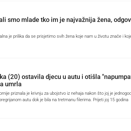
ali smo mlade tko im je najvažnija žena, odgov
na je prilika da se prisjetimo svih žena koje nam u životu znače i koj
a (20) ostavila djecu u autu i otišla "napumpat
a umrla
rnije priznala je krivnju za ubojstvo iz nehaja nakon što joj je jednogo
pregrijanom autu dok je bila na tretmanu filerima. Prijeti joj 15 godina