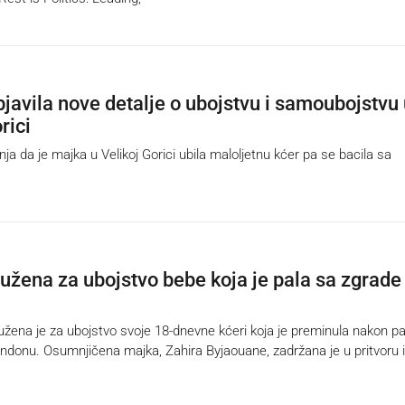
bjavila nove detalje o ubojstvu i samoubojstvu
rici
a da je majka u Velikoj Gorici ubila maloljetnu kćer pa se bacila sa
užena za ubojstvo bebe koja je pala sa zgrade
žena je za ubojstvo svoje 18-dnevne kćeri koja je preminula nakon p
ndonu. Osumnjičena majka, Zahira Byjaouane, zadržana je u pritvoru 