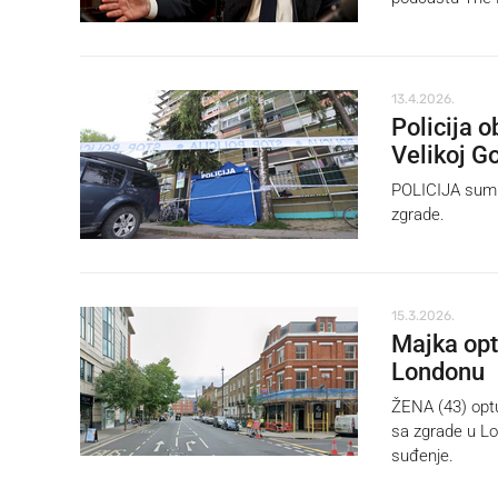
13.4.2026.
Policija o
Velikoj Go
POLICIJA sumnj
zgrade.
15.3.2026.
Majka opt
Londonu
ŽENA (43) optu
sa zgrade u Lo
suđenje.