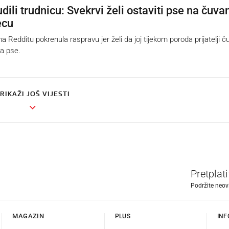
ili trudnicu: Svekrvi želi ostaviti pse na čuvan
ecu
Redditu pokrenula raspravu jer želi da joj tijekom poroda prijatelji č
va pse.
RIKAŽI JOŠ VIJESTI
Pretplat
Podržite neov
MAGAZIN
PLUS
INF