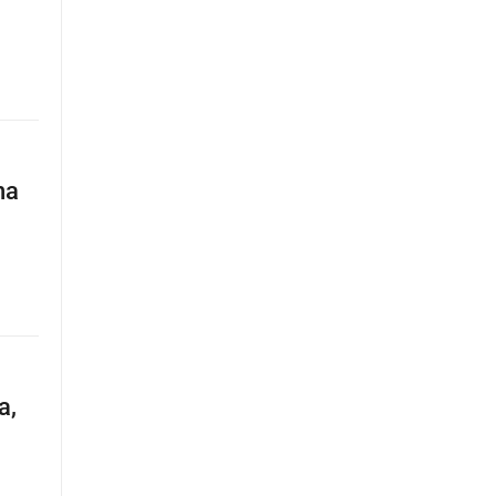
na
,
a,