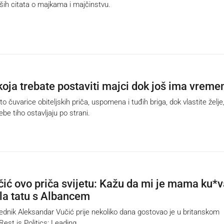
ših citata o majkama i majčinstvu.
 koja trebate postaviti majci dok još ima vreme
čuvarice obiteljskih priča, uspomena i tuđih briga, dok vlastite želje
ebe tiho ostavljaju po strani.
ić ovo priča svijetu: Kažu da mi je mama ku*v
ala tatu s Albancem
dnik Aleksandar Vučić prije nekoliko dana gostovao je u britanskom
est is Politics: Leading,