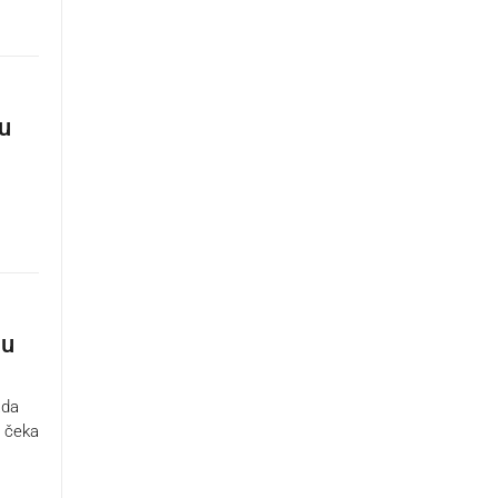
 u
 u
ada
i čeka