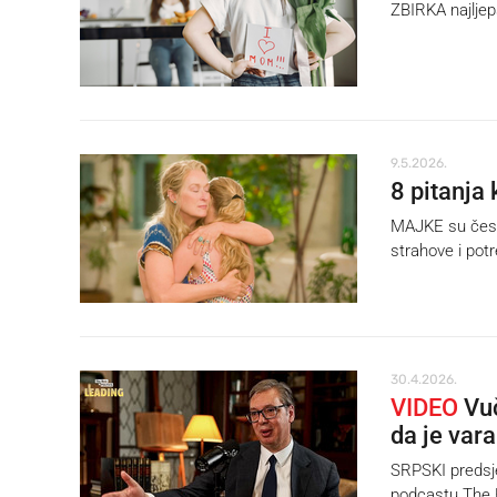
ZBIRKA najljep
9.5.2026.
8 pitanja
MAJKE su često 
strahove i potr
30.4.2026.
VIDEO
Vuč
da je var
SRPSKI predsje
podcastu The R