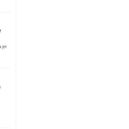
e
 jer
s