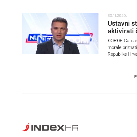
30.11.2020.
Ustavni s
aktivirati
ĐORĐE Gardašev
morale priznati
Republike Hrva
P