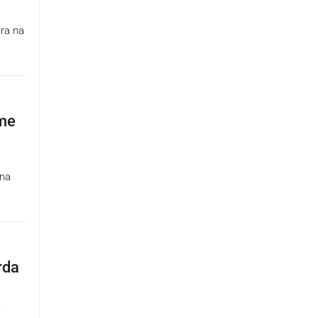
ira na
ome
rna
rda
e