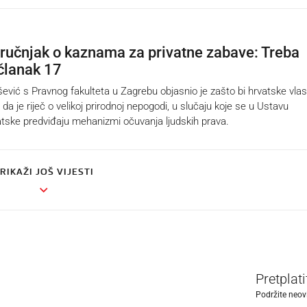
tručnjak o kaznama za privatne zabave: Treba
 članak 17
ić s Pravnog fakulteta u Zagrebu objasnio je zašto bi hrvatske vlas
 da je riječ o velikoj prirodnoj nepogodi, u slučaju koje se u Ustavu
tske predviđaju mehanizmi očuvanja ljudskih prava.
RIKAŽI JOŠ VIJESTI
Pretplat
Podržite neov