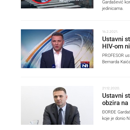
Gardašević kom
jedinicama.
16.2.2021.
Ustavni st
HIV-om ni
PROFESOR usta
Bernarda Kaića 
21.12.2020.
Ustavni s
obzira na
ĐORĐE Gardaše
koje je donio N