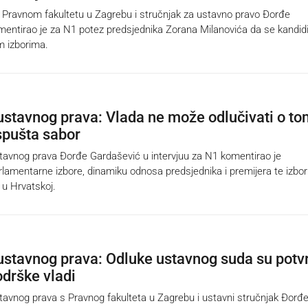
ravnom fakultetu u Zagrebu i stručnjak za ustavno pravo Đorđe
entirao je za N1 potez predsjednika Zorana Milanovića da se kandid
m izborima.
ustavnog prava: Vlada ne može odlučivati o t
spušta sabor
vnog prava Đorđe Gardašević u intervjuu za N1 komentirao je
lamentarne izbore, dinamiku odnosa predsjednika i premijera te izbo
 u Hrvatskoj.
ustavnog prava: Odluke ustavnog suda su potv
odrške vladi
vnog prava s Pravnog fakulteta u Zagrebu i ustavni stručnjak Đorđ