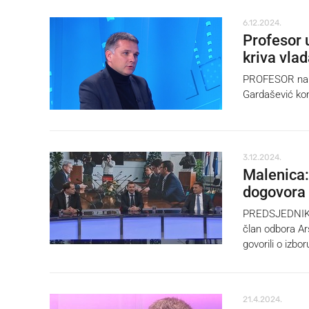
6.12.2024.
Profesor 
kriva vla
PROFESOR na P
Gardašević kom
3.12.2024.
Malenica:
dogovora
PREDSJEDNIK sa
član odbora A
govorili o izbo
21.4.2024.