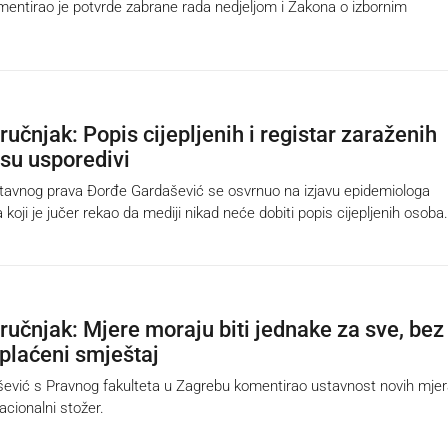
entirao je potvrde zabrane rada nedjeljom i Zakona o izbornim
ručnjak: Popis cijepljenih i registar zaraženih
su usporedivi
vnog prava Đorđe Gardašević se osvrnuo na izjavu epidemiologa
koji je jučer rekao da mediji nikad neće dobiti popis cijepljenih osoba.
tručnjak: Mjere moraju biti jednake za sve, bez
 plaćeni smještaj
vić s Pravnog fakulteta u Zagrebu komentirao ustavnost novih mje
acionalni stožer.