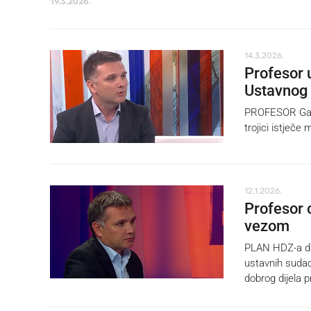
19.3.2026.
14.3.2026.
Profesor 
Ustavnog
PROFESOR Gard
trojici istječe
12.1.2026.
Profesor 
vezom
PLAN HDZ-a da
ustavnih sudac
dobrog dijela p