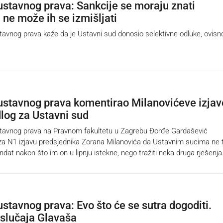
ustavnog prava: Sankcije se moraju znati
 ne može ih se izmišljati
nog prava kaže da je Ustavni sud donosio selektivne odluke, ovisn
.
ustavnog prava komentirao Milanovićeve izjav
dlog za Ustavni sud
vnog prava na Pravnom fakultetu u Zagrebu Đorđe Gardašević
za N1 izjavu predsjednika Zorana Milanovića da Ustavnim sucima ne 
dat nakon što im on u lipnju istekne, nego tražiti neka druga rješenja
ustavnog prava: Evo što će se sutra dogoditi.
e slučaja Glavaša