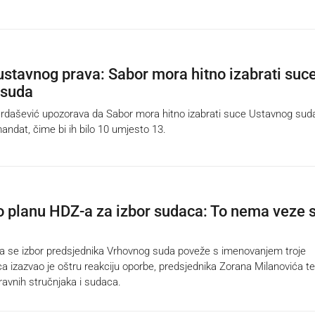
ustavnog prava: Sabor mora hitno izabrati suc
 suda
ašević upozorava da Sabor mora hitno izabrati suce Ustavnog suda
 mandat, čime bi ih bilo 10 umjesto 13.
o planu HDZ-a za izbor sudaca: To nema veze 
 se izbor predsjednika Vrhovnog suda poveže s imenovanjem troje
a izazvao je oštru reakciju oporbe, predsjednika Zorana Milanovića te
ravnih stručnjaka i sudaca.