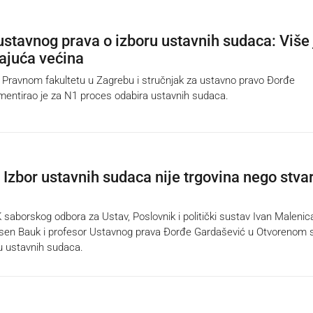
ustavnog prava o izboru ustavnih sudaca: Više 
dajuća većina
ravnom fakultetu u Zagrebu i stručnjak za ustavno pravo Đorđe
entirao je za N1 proces odabira ustavnih sudaca.
 Izbor ustavnih sudaca nije trgovina nego stva
borskog odbora za Ustav, Poslovnik i politički sustav Ivan Malenic
rsen Bauk i profesor Ustavnog prava Đorđe Gardašević u Otvorenom 
ru ustavnih sudaca.