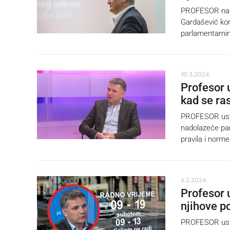
PROFESOR na P
Gardašević kom
parlamentarni
10.3.2024.
Profesor 
kad se ra
PROFESOR usta
nadolazeće par
pravila i norme
6.2.2024.
Profesor 
njihove p
PROFESOR usta