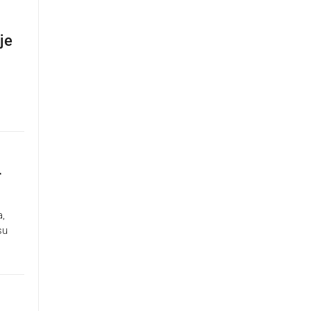
je
r
a,
su