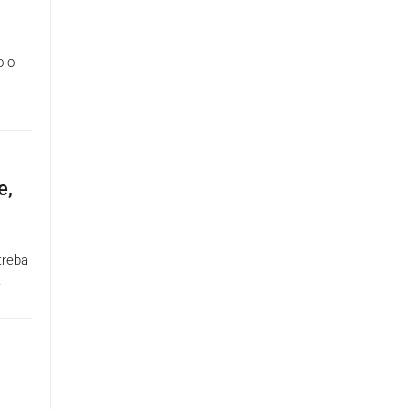
o o
e,
treba
.