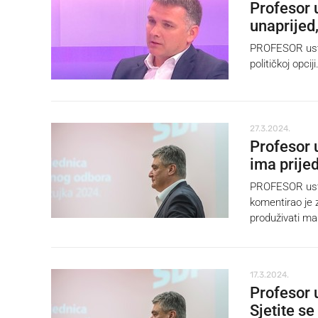
Profesor 
unaprijed,
PROFESOR ustav
političkoj opciji
27.3.2024.
Profesor 
ima prije
PROFESOR usta
komentirao je 
produživati man
17.3.2024.
Profesor 
Sjetite s