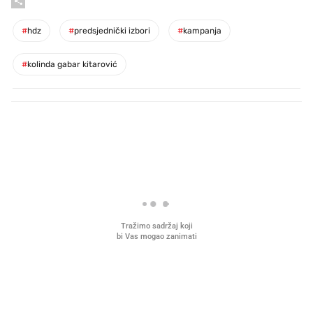
#
hdz
#
predsjednički izbori
#
kampanja
#
kolinda gabar kitarović
PROČITAJTE JOŠ
Mjesecima planiramo novu
Što povezuje Lexus i
kuhinju, a jednu važnu odluku
legendarnog Ponyja?
donesemo u samo deset minuta