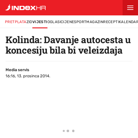
PRETPLATA
ZID
VIJESTI
OGLASI
CIJENE
SPORT
MAGAZIN
RECEPTI
KALENDA
Kolinda: Davanje autocesta u
koncesiju bila bi veleizdaja
Media servis
16:16, 13. prosinca 2014.