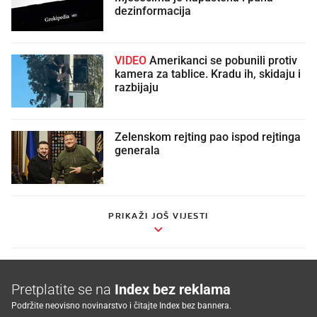
dezinformacija
VIDEO
Amerikanci se pobunili protiv
kamera za tablice. Kradu ih, skidaju i
razbijaju
Zelenskom rejting pao ispod rejtinga
generala
PRIKAŽI JOŠ VIJESTI
Pretplatite se na
Index bez reklama
Podržite neovisno novinarstvo i čitajte Index bez bannera.