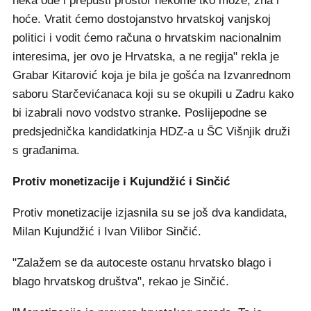
neka ode i prepusti prostor nekome tko može, zna i
hoće. Vratit ćemo dostojanstvo hrvatskoj vanjskoj
politici i vodit ćemo računa o hrvatskim nacionalnim
interesima, jer ovo je Hrvatska, a ne regija" rekla je
Grabar Kitarović koja je bila je gošća na Izvanrednom
saboru Starčevićanaca koji su se okupili u Zadru kako
bi izabrali novo vodstvo stranke. Poslijepodne se
predsjednička kandidatkinja HDZ-a u ŠC Višnjik druži
s građanima.
Protiv monetizacije i Kujundžić i Sinčić
Protiv monetizacije izjasnila su se još dva kandidata,
Milan Kujundžić i Ivan Vilibor Sinčić.
"Zalažem se da autoceste ostanu hrvatsko blago i
blago hrvatskog društva", rekao je Sinčić.