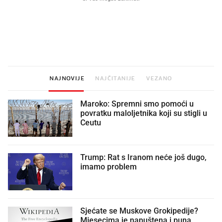
Mjesecima planiramo novu
Što povezuje Lexus i
kuhinju, a jednu važnu odluku
legendarnog Ponyja?
donesemo u samo deset minuta
NAJNOVIJE
NAJČITANIJE
VEZANO
Maroko: Spremni smo pomoći u
povratku maloljetnika koji su stigli u
Ceutu
Trump: Rat s Iranom neće još dugo,
imamo problem
Sjećate se Muskove Grokipedije?
Mjesecima je napuštena i puna