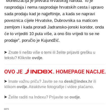
"Monetizacija je prevara hrvatskog naroda. To je
rasprodaja i nema rasprodaje hrvatskih cesta i upravo
sada prodaju kad je najjeftinije, a kada se napravi
poveznica cijele Hrvatske, Dubrovnika sa maticom
zemljom i kada proradi Jadransko-jonski koridor, onda
će to vrijediti 10 puta više, a ono što vrijedi to se ne
prodaje", poručio je Kujundžić.
Znate li nešto više o temi ili želite prijaviti grešku u
tekstu? Kliknite
ovdje
.
Imate važnu priču? Javite se na
desk@index.hr
ili
klikom
ovdje
. Atraktivne fotografije i videe plaćamo.
Želite raditi na Indexu? Prijavite se
ovdje
.