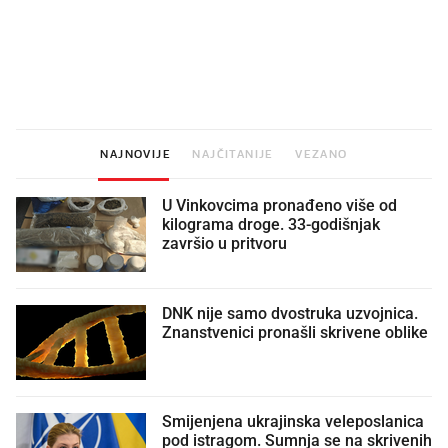
Mjesecima planiramo novu
Što povezuje Lexus i
kuhinju, a jednu važnu odluku
legendarnog Ponyja?
donesemo u samo deset minuta
NAJNOVIJE
NAJČITANIJE
VEZANO
U Vinkovcima pronađeno više od
kilograma droge. 33-godišnjak
završio u pritvoru
DNK nije samo dvostruka uzvojnica.
Znanstvenici pronašli skrivene oblike
Smijenjena ukrajinska veleposlanica
pod istragom. Sumnja se na skrivenih