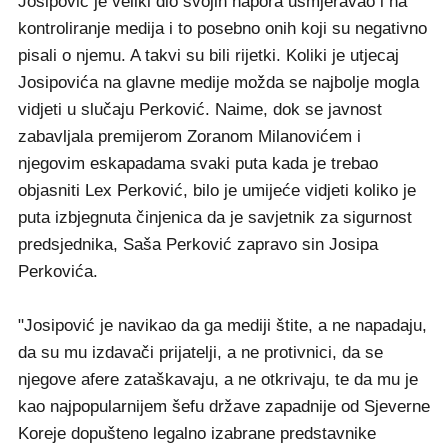
Josipović je veliki dio svojih napora usmjeravao i na
kontroliranje medija i to posebno onih koji su negativno
pisali o njemu. A takvi su bili rijetki. Koliki je utjecaj
Josipovića na glavne medije možda se najbolje mogla
vidjeti u slučaju Perković. Naime, dok se javnost
zabavljala premijerom Zoranom Milanovićem i
njegovim eskapadama svaki puta kada je trebao
objasniti Lex Perković, bilo je umijeće vidjeti koliko je
puta izbjegnuta činjenica da je savjetnik za sigurnost
predsjednika, Saša Perković zapravo sin Josipa
Perkovića.
"Josipović je navikao da ga mediji štite, a ne napadaju,
da su mu izdavači prijatelji, a ne protivnici, da se
njegove afere zataškavaju, a ne otkrivaju, te da mu je
kao najpopularnijem šefu države zapadnije od Sjeverne
Koreje dopušteno legalno izabrane predstavnike