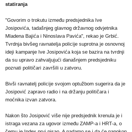
statiranja
"Govorim o trokutu između predsjednika Ive
Josipovića, tadašnjeg glavnog državnog odvjetnika
Mladena Bajića i Ninoslava Pavića", rekao je Grbić.
Tvrdnja bivšeg ravnatelja policije suprotna je osnovnoj
ideji kampanje Ive Josipovića koja se bazira na tvrdnji
da su upravo zahvaljujući današnjem predsjedniku
poznati političari završili u zatvoru.
Bivši ravnatelj policije svojom optužbom sugerira da je
Josipović zapravo radio i na držanju političara i
moćnika izvan zatvora.
Nakon što Josipović više nije predsjednik krenula je i
istraga vezana za ugovor između ZAMP-a i HRT-a, o
čemu je Index prvi pisao. A nadamo se i da će napokon