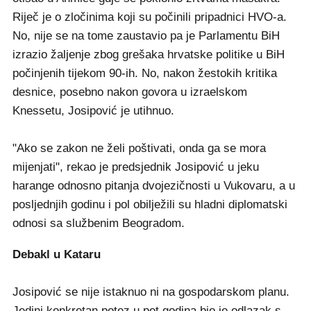
Riječ je o zločinima koji su počinili pripadnici HVO-a.
No, nije se na tome zaustavio pa je Parlamentu BiH
izrazio žaljenje zbog grešaka hrvatske politike u BiH
počinjenih tijekom 90-ih. No, nakon žestokih kritika
desnice, posebno nakon govora u izraelskom
Knessetu, Josipović je utihnuo.
"Ako se zakon ne želi poštivati, onda ga se mora
mijenjati", rekao je predsjednik Josipović u jeku
harange odnosno pitanja dvojezičnosti u Vukovaru, a u
posljednjih godinu i pol obilježili su hladni diplomatski
odnosi sa službenim Beogradom.
Debakl u Kataru
Josipović se nije istaknuo ni na gospodarskom planu.
Jedini konkretan potez u pet godina bio je odlazak s