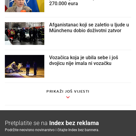
270.000 eura
Afganistanac koji se zaletio u ljude u
Münchenu dobio doživotni zatvor
Vozačica koja je ubila sebe i još
dvojicu nije imala ni vozačku
PRIKAŽI JOŠ VIJESTI
Pretplatite se na
Index bez reklama
Podržite neovisno novinarstvo i čitajte Index bez bannera.