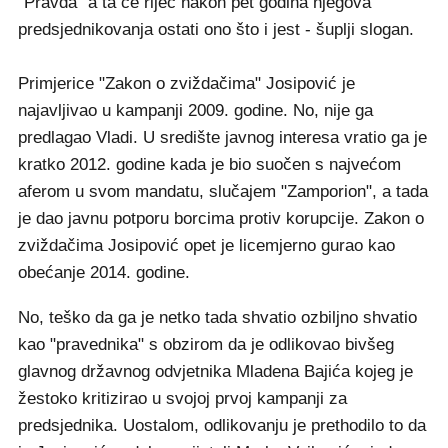
"Pravda" a ta će riječ nakon pet godina njegova
predsjednikovanja ostati ono što i jest - šuplji slogan.
Primjerice "Zakon o zviždačima" Josipović je
najavljivao u kampanji 2009. godine. No, nije ga
predlagao Vladi. U središte javnog interesa vratio ga je
kratko 2012. godine kada je bio suočen s najvećom
aferom u svom mandatu, slučajem "Zamporion", a tada
je dao javnu potporu borcima protiv korupcije. Zakon o
zviždačima Josipović opet je licemjerno gurao kao
obećanje 2014. godine.
No, teško da ga je netko tada shvatio ozbiljno shvatio
kao "pravednika" s obzirom da je odlikovao bivšeg
glavnog državnog odvjetnika Mladena Bajića kojeg je
žestoko kritizirao u svojoj prvoj kampanji za
predsjednika. Uostalom, odlikovanju je prethodilo to da