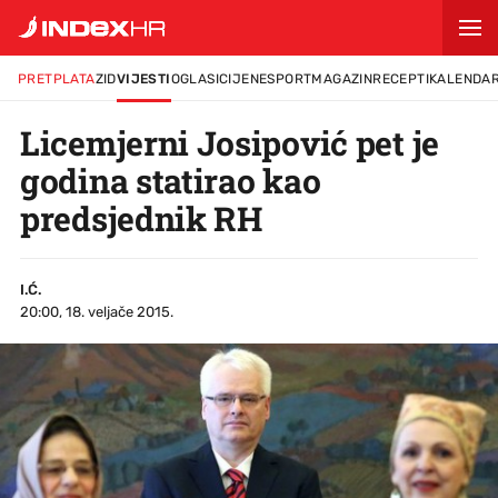
PRETPLATA
ZID
VIJESTI
OGLASI
CIJENE
SPORT
MAGAZIN
RECEPTI
KALENDA
Licemjerni Josipović pet je
godina statirao kao
predsjednik RH
I.Ć.
20:00, 18. veljače 2015.