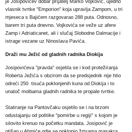
je Josipovićev dobar prijatelj Marko Vojković, ujedno
vlasnik tvrtke "Emporion" koja upravlja Zampom, u tri
mjeseca s Bajićem razgovarao 288 puta. Odnosno,
barem tri puta dnevno. Vojkovića se veže uz afere
Zamp i Adriaticanet, ali i slučaj Slobodne Dalmacije i
istrage vezane uz Ninoslava Pavića.
Draži mu Ježić od gladnih radnika Diokija
Josipovićeva "pravda" osjetila se i kod protežiranja
Roberta Ježića s obzirom da se predsjednik nije htio
odreći 250 tisuća poklonjenih kuna od Diokija i to
unatoč molbama gladnih radnika te propale tvrtke.
Statiranje na Pantovčaku osjetilo se i na brzom
odustajanju od politike "pomirbe u regiji" s kojom je
silovito krenuo na početku mandata. Josipović je
otišao u Ahmiće gdje se poklonio žrtvama masakra.