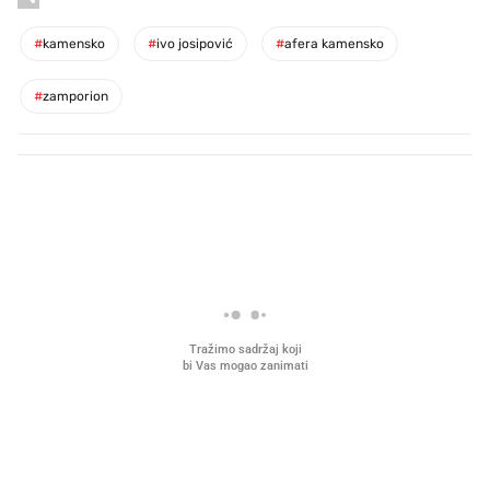
#
kamensko
#
ivo josipović
#
afera kamensko
#
zamporion
PROČITAJTE JOŠ
Mjesecima planiramo novu
Što povezuje Lexus i
kuhinju, a jednu važnu odluku
legendarnog Ponyja?
donesemo u samo deset minuta