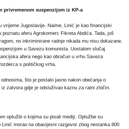
om privremenom suspenzijom iz KP-a
u vrijeme Jugoslavije. Naime, Linić je kao financijski
n u poznatu aferu Agrokomerc Fikreta Abdića. Tada, još
stragom, no inkriminirane radnje nikada mu nisu dokazane.
uspenzijom u Savezu komunista. Uostalom slučaj
ancijska afera nego kao obračun u vrhu Saveza
Pozderca s političkog vrha.
 odnosima, što je postalo jasno nakon obećanja o
iz zatvora gdje je odsluživao kaznu za ratni zločin.
om optužbi o kojima su pisali mediji. Optužbe su
ko Linić morao na obavijesni razgovor zbog nestanka 800