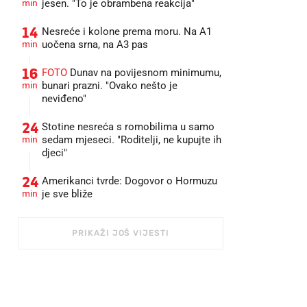
min
jesen. "To je obrambena reakcija"
14
Nesreće i kolone prema moru. Na A1
min
uočena srna, na A3 pas
16
FOTO
Dunav na povijesnom minimumu,
min
bunari prazni. "Ovako nešto je
neviđeno"
24
Stotine nesreća s romobilima u samo
min
sedam mjeseci. "Roditelji, ne kupujte ih
djeci"
24
Amerikanci tvrde: Dogovor o Hormuzu
min
je sve bliže
PRIKAŽI JOŠ VIJESTI