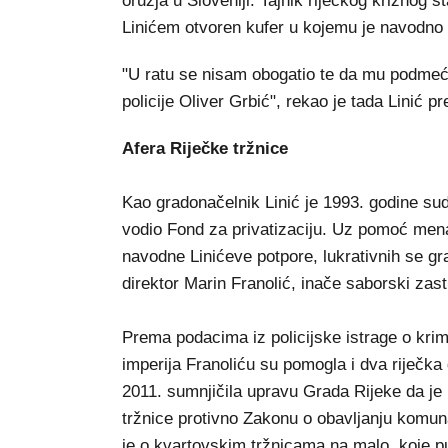
oružja u Sloveniji. Tajnik riječkog kriznog š
Linićem otvoren kufer u kojemu je navodno b
"U ratu se nisam obogatio te da mu podmeću
policije Oliver Grbić", rekao je tada Linić pr
Afera Riječke tržnice
Kao gradonačelnik Linić je 1993. godine sudj
vodio Fond za privatizaciju. Uz pomoć menad
navodne Linićeve potpore, lukrativnih se gr
direktor Marin Franolić, inače saborski zas
Prema podacima iz policijske istrage o krim
imperija Franoliću su pomogla i dva riječka 
2011. sumnjičila upravu Grada Rijeke da je
tržnice protivno Zakonu o obavljanju komuna
je o kvartovskim tržnicama na malo, koje pu