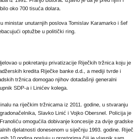
taba iz 1991. Franjo Butorac izjavio je da je pred njim i
ilo oko 700 tisuća dolara.
 ministar unutarnjih poslova Tomislav Karamarko i šef
ebacujući optužbe u politički ring.
elovao u pokretanju privatizacije Riječkih tržnica koju je
žerskih kredita Riječke banke d.d., a mediji tvrde i
adskih tržnica domogao njihov dotadašnji generalni
tupnik SDP-a i Linićev kolega.
inalu na riječkim tržnicama iz 2011. godine, u stvaranju
gradonačelnika, Slavko Linić i Vojko Obersnel. Policija je
 Franoliću omogućila dobivanje koncesije za dvije gradske
lnih djelatnosti donesenom u siječnju 1993. godine. Riječ
nih 10 godina posluju u prostorima čiji je vlasnik sam