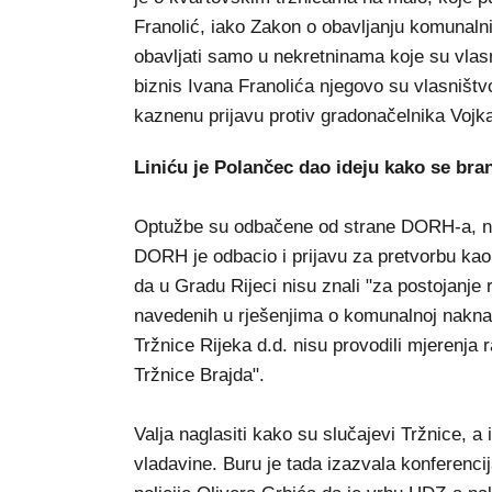
Franolić, iako Zakon o obavljanju komunalni
obavljati samo u nekretninama koje su vlasn
biznis Ivana Franolića njegovo su vlasništvo
kaznenu prijavu protiv gradonačelnika Vojk
Liniću je Polančec dao ideju kako se bran
Optužbe su odbačene od strane DORH-a, nek
DORH je odbacio i prijavu za pretvorbu kao 
da u Gradu Rijeci nisu znali "za postojanje 
navedenih u rješenjima o komunalnoj naknadi
Tržnice Rijeka d.d. nisu provodili mjerenja r
Tržnice Brajda".
Valja naglasiti kako su slučajevi Tržnice, a
vladavine. Buru je tada izazvala konferenci