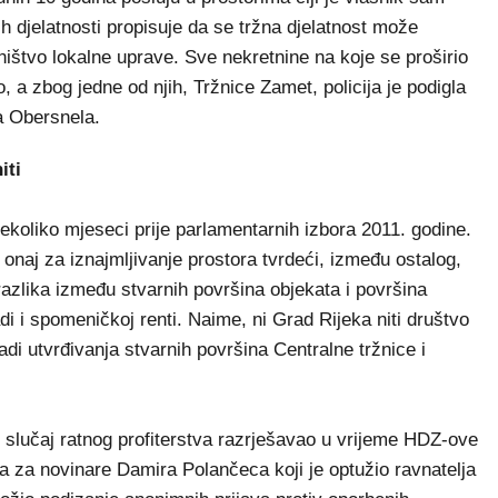
h djelatnosti propisuje da se tržna djelatnost može
ištvo lokalne uprave. Sve nekretnine na koje se proširio
, a zbog jedne od njih, Tržnice Zamet, policija je podigla
a Obersnela.
iti
oliko mjeseci prije parlamentarnih izbora 2011. godine.
onaj za iznajmljivanje prostora tvrdeći, između ostalog,
razlika između stvarnih površina objekata i površina
 i spomeničkoj renti. Naime, ni Grad Rijeka niti društvo
adi utvrđivanja stvarnih površina Centralne tržnice i
 i slučaj ratnog profiterstva razrješavao u vrijeme HDZ-ove
ja za novinare Damira Polančeca koji je optužio ravnatelja