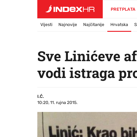
PRETPLATA
Vijesti
Najnovije
Najčitanije
Hrvatska
S
Sve Linićeve af
vodi istraga pro
I.Ć.
10:20, 11. rujna 2015.