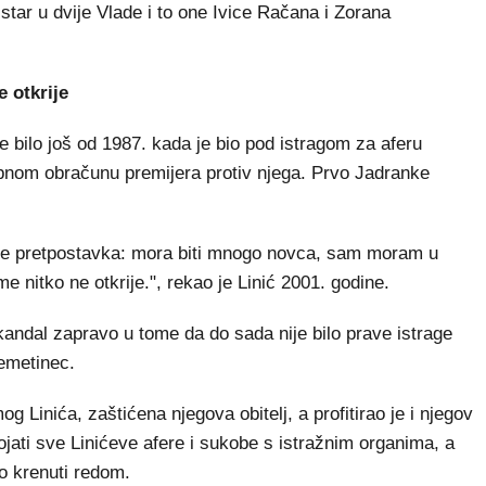
star u dvije Vlade i to one Ivice Račana i Zorana
 otkrije
je bilo još od 1987. kada je bio pod istragom za aferu
nom obračunu premijera protiv njega. Prvo Jadranke
 je pretpostavka: mora biti mnogo novca, sam moram u
 nitko ne otkrije.", rekao je Linić 2001. godine.
kandal zapravo u tome da do sada nije bilo prave istrage
Remetinec.
g Linića, zaštićena njegova obitelj, a profitirao je i njegov
rojati sve Linićeve afere i sukobe s istražnim organima, a
mo krenuti redom.