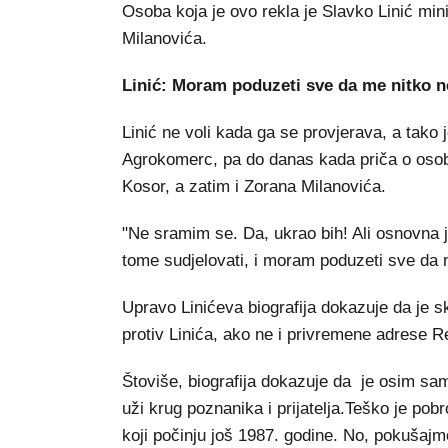
Osoba koja je ovo rekla je Slavko Linić mini
Milanovića.
Linić: Moram poduzeti sve da me nitko ne
Linić ne voli kada ga se provjerava, a tako 
Agrokomerc, pa do danas kada priča o osob
Kosor, a zatim i Zorana Milanovića.
"Ne sramim se. Da, ukrao bih! Ali osnovna
tome sudjelovati, i moram poduzeti sve da me
Upravo Linićeva biografija dokazuje da je s
protiv Linića, ako ne i privremene adrese 
Štoviše, biografija dokazuje da je osim samo
uži krug poznanika i prijatelja.Teško je pob
koji počinju još 1987. godine. No, pokušaj