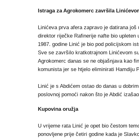
Istraga za Agrokomerc završila Linićev
Linićeva prva afera zapravo je datirana još 
direktor riječke Rafinerije nafte bio uplete
1987. godine Linić je bio pod policijskom i
Sve se završilo kratkotrajnom Linićevom s
Agrokomerc danas se ne objašnjava kao fin
komunista jer se htjelo eliminirati Hamdiju 
Linić je s Abdićem ostao do danas u dobrim
poslovnoj pomoći nakon što je Abdić izašao 
Kupovina oružja
U vrijeme rata Linić je opet bio čestom tem
ponovljene prije četiri godine kada je Slav