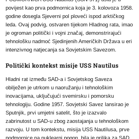
povijest kao prva podmornica koja je 3. kolovoza 1958.
godine dosegla Sjeverni pol ploveći ispod arktičkog
leda. Ovaj podvig, ostvaren tijekom Hladnog rata, imao
je ogroman politički i vojni značaj, demonstrirajući
tehnološku nadmoć Sjedinjenih Američkih Država u eri
intenzivnog natjecanja sa Sovjetskim Savezom.
Politički kontekst misije USS Nautilus
Hladni rat između SAD-a i Sovjetskog Saveza
obilježen je utrkom u naoružanju i tehnološkim
inovacijama, uključujući svemirsku i pomorsku
tehnologiju. Godine 1957. Sovjetski Savez lansirao je
Sputnjik, prvi umjetni satelit, što je izazvalo
zabrinutost u SAD-u zbog zaostajanja u tehnološkom
razvoju. U tom kontekstu, misija USS Nautilusa, prve
podmornice na nuklearni pogon, bila je prilika za SAD