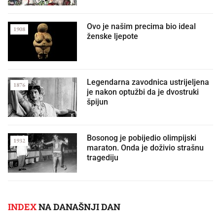
Ovo je našim precima bio ideal
1908
ženske ljepote
Legendarna zavodnica ustrijeljena
1876
je nakon optužbi da je dvostruki
špijun
Bosonog je pobijedio olimpijski
1932
maraton. Onda je doživio strašnu
tragediju
INDEX
NA DANAŠNJI DAN