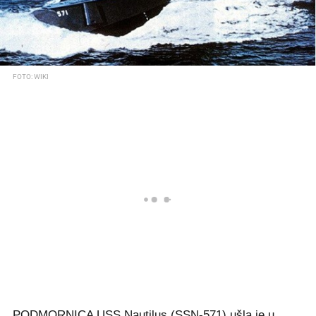
FOTO: WIKI
PODMORNICA USS Nautilus (SSN-571) ušla je u