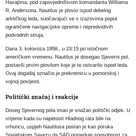
Havajima, pod zapovjedništvom komandanta Williama
R. Andersona. Nautilus je plovio ispod debelog
arktičkog leda, suočavajući se s izazovima poput
ograničene navigacijske opreme i nepredvidivih
podvodnih struja.
Dana 3. kolovoza 1958., u 23:15 po istočnom
američkom vremenu, Nautilus je dosegao Sjeverni pol,
postavši prvim plovilom koje je to ostvarilo ispod leda.
Ovaj događaj označio je prekretnicu u pomorskoj i
vojnoj povijesti.
Politički značaj i reakcije
Doseg Sjevernog pola imao je snažan politički odjek. U
vrijeme kada su napetosti Hladnog rata bile na
vrhuncu, uspjeh Nautilusa poslan je kao poruka
Sovjetskom Savezu da SAD posjeduje sposobnost za