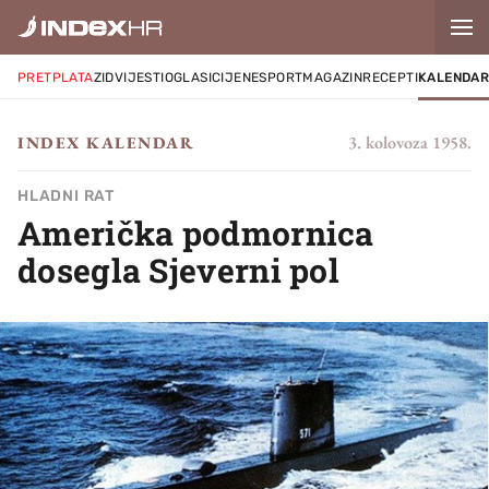
PRETPLATA
ZID
VIJESTI
OGLASI
CIJENE
SPORT
MAGAZIN
RECEPTI
KALENDA
3. kolovoza 1958.
INDEX KALENDAR
HLADNI RAT
Američka podmornica
dosegla Sjeverni pol