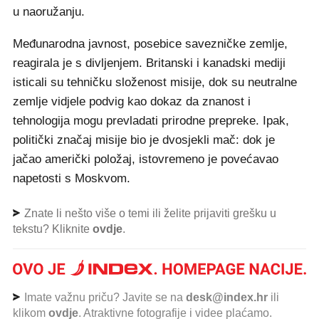
u naoružanju.
Međunarodna javnost, posebice savezničke zemlje,
reagirala je s divljenjem. Britanski i kanadski mediji
isticali su tehničku složenost misije, dok su neutralne
zemlje vidjele podvig kao dokaz da znanost i
tehnologija mogu prevladati prirodne prepreke. Ipak,
politički značaj misije bio je dvosjekli mač: dok je
jačao američki položaj, istovremeno je povećavao
napetosti s Moskvom.
Znate li nešto više o temi ili želite prijaviti grešku u
tekstu? Kliknite
ovdje
.
Imate važnu priču? Javite se na
desk@index.hr
ili
klikom
ovdje
. Atraktivne fotografije i videe plaćamo.