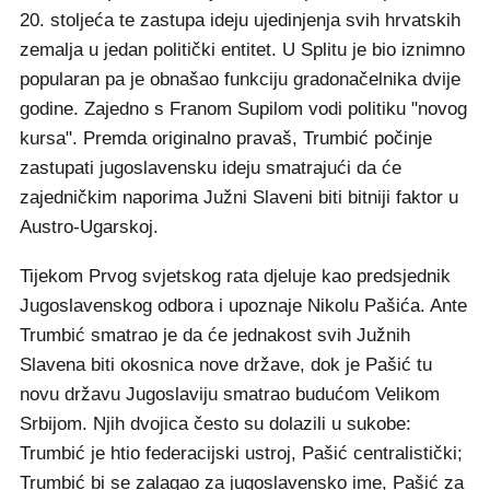
20. stoljeća te zastupa ideju ujedinjenja svih hrvatskih
zemalja u jedan politički entitet. U Splitu je bio iznimno
popularan pa je obnašao funkciju gradonačelnika dvije
godine. Zajedno s Franom Supilom vodi politiku "novog
kursa". Premda originalno pravaš, Trumbić počinje
zastupati jugoslavensku ideju smatrajući da će
zajedničkim naporima Južni Slaveni biti bitniji faktor u
Austro-Ugarskoj.
Tijekom Prvog svjetskog rata djeluje kao predsjednik
Jugoslavenskog odbora i upoznaje Nikolu Pašića. Ante
Trumbić smatrao je da će jednakost svih Južnih
Slavena biti okosnica nove države, dok je Pašić tu
novu državu Jugoslaviju smatrao budućom Velikom
Srbijom. Njih dvojica često su dolazili u sukobe:
Trumbić je htio federacijski ustroj, Pašić centralistički;
Trumbić bi se zalagao za jugoslavensko ime, Pašić za