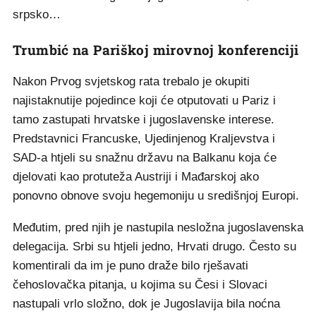
srpsko…
Trumbić na Pariškoj mirovnoj konferenciji
Nakon Prvog svjetskog rata trebalo je okupiti
najistaknutije pojedince koji će otputovati u Pariz i
tamo zastupati hrvatske i jugoslavenske interese.
Predstavnici Francuske, Ujedinjenog Kraljevstva i
SAD-a htjeli su snažnu državu na Balkanu koja će
djelovati kao protuteža Austriji i Mađarskoj ako
ponovno obnove svoju hegemoniju u središnjoj Europi.
Međutim, pred njih je nastupila nesložna jugoslavenska
delegacija. Srbi su htjeli jedno, Hrvati drugo. Često su
komentirali da im je puno draže bilo rješavati
čehoslovačka pitanja, u kojima su Česi i Slovaci
nastupali vrlo složno, dok je Jugoslavija bila noćna