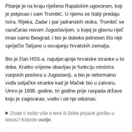
Pitanje je na kraju riješeno Rapalskim ugovorom, koji
je potpisao i sam Trumbić. U njemu se Italiji predaju
Istra, Rijeka, Zadar i par jadranskih otoka. Trumbić se
razočarao novom Jugoslavijom, u kojoj je glavnu riječ
imao samo Beograd, i bio je duboko potresen što nije
spriječio Talijane u osvajanju hrvatskih zemalja.
Bio je član HSS-a, najutjecajnije hrvatske stranke u to
doba. Kratko vrijeme obavljao je funkciju ministra
vanjskih poslova u Jugoslaviji, a bio je neformalno
vođa seljačke stranke kad je Maček bio u zatvoru.
Umro je 1938. godine, tri godine prije raspada države
koju je zagovarao, vodio i od nje odustao.
Znate li nešto više o temi ili želite prijaviti grešku u
tekstu? Kliknite
ovdje
.