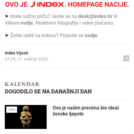
Imate važnu priču? Javite se na
desk@index.hr
ili
klikom
ovdje
. Atraktivne fotografije i videe plaćamo.
Želite raditi na Indexu? Prijavite se
ovdje
.
Index Vijesti
07:18, 17. svibnja 2026.
KALENDAR
DOGODILO SE NA DANAŠNJI DAN
Ovo je našim precima bio ideal
1908
ženske ljepote