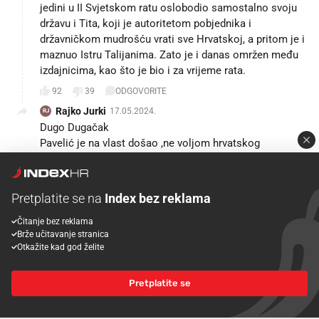
jedini u II Svjetskom ratu oslobodio samostalno svoju
državu i Tita, koji je autoritetom pobjednika i
državničkom mudrošću vrati sve Hrvatskoj, a pritom je i
maznuo Istru Talijanima. Zato je i danas omržen među
izdajnicima, kao što je bio i za vrijeme rata.
92
39
ODGOVORITE
Rajko Jurki
17.05.2024.
RJ
Dugo Dugačak
Pavelić je na vlast došao ,ne voljom hrvatskog
naroda,bio je političar značaja Ante Đapića nego voljom
fašista i nacista,a odužio se davanjem teritorija,rasnim
zakonima,pokoljima,konc. logorima,bio je sluga koji se
Pretplatite se na
Index bez reklama
ponašao gore od gospodara.
Pavelić je najveći veleizdajnik iz redova Hrvata,a NDH je
Čitanje bez reklama
Brže učitavanje stranica
najveća hrvatska povijesna sramota.
Otkažite kad god želite
Tito?
Vođa najjačeg partizanskog pokreta porobljene
Evrope,u zemlju je nakon krvavog ,između ostalog,i
Pretplatite se
građanskog rata donio narodima mir,zabranio povratak
kralja,vratio Istru,Dalmaciju,G.Kotar,Međimurje i Baranju