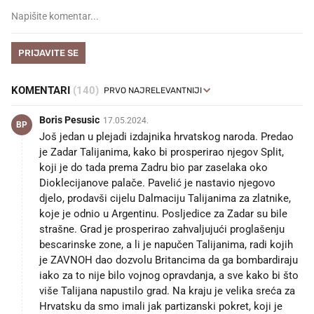
PRIJAVITE SE
KOMENTARI
(140)
Boris Pesusic
17.05.2024.
BP
Još jedan u plejadi izdajnika hrvatskog naroda. Predao
je Zadar Talijanima, kako bi prosperirao njegov Split,
koji je do tada prema Zadru bio par zaselaka oko
Dioklecijanove palače. Pavelić je nastavio njegovo
djelo, prodavši cijelu Dalmaciju Talijanima za zlatnike,
koje je odnio u Argentinu. Posljedice za Zadar su bile
strašne. Grad je prosperirao zahvaljujući proglašenju
bescarinske zone, a li je napučen Talijanima, radi kojih
je ZAVNOH dao dozvolu Britancima da ga bombardiraju
iako za to nije bilo vojnog opravdanja, a sve kako bi što
više Talijana napustilo grad. Na kraju je velika sreća za
Hrvatsku da smo imali jak partizanski pokret, koji je