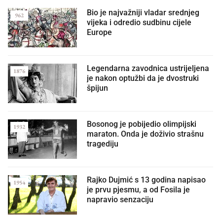
Bio je najvažniji vladar srednjeg
962
vijeka i odredio sudbinu cijele
Europe
Legendarna zavodnica ustrijeljena
1876
je nakon optužbi da je dvostruki
špijun
Bosonog je pobijedio olimpijski
1932
maraton. Onda je doživio strašnu
tragediju
Rajko Dujmić s 13 godina napisao
1954
je prvu pjesmu, a od Fosila je
napravio senzaciju