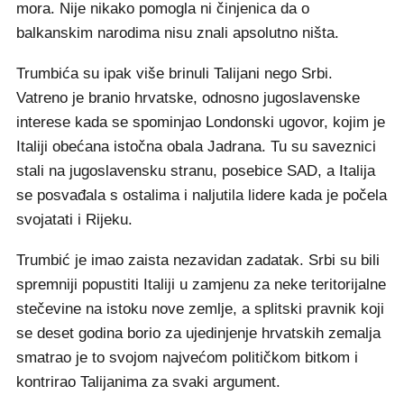
mora. Nije nikako pomogla ni činjenica da o
balkanskim narodima nisu znali apsolutno ništa.
Trumbića su ipak više brinuli Talijani nego Srbi.
Vatreno je branio hrvatske, odnosno jugoslavenske
interese kada se spominjao Londonski ugovor, kojim je
Italiji obećana istočna obala Jadrana. Tu su saveznici
stali na jugoslavensku stranu, posebice SAD, a Italija
se posvađala s ostalima i naljutila lidere kada je počela
svojatati i Rijeku.
Trumbić je imao zaista nezavidan zadatak. Srbi su bili
spremniji popustiti Italiji u zamjenu za neke teritorijalne
stečevine na istoku nove zemlje, a splitski pravnik koji
se deset godina borio za ujedinjenje hrvatskih zemalja
smatrao je to svojom najvećom političkom bitkom i
kontrirao Talijanima za svaki argument.