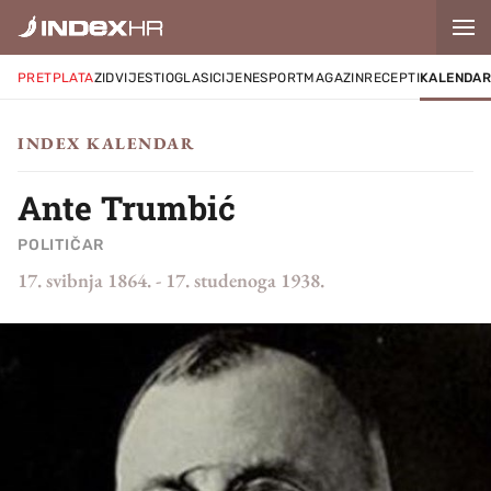
PRETPLATA
ZID
VIJESTI
OGLASI
CIJENE
SPORT
MAGAZIN
RECEPTI
KALENDA
INDEX KALENDAR
Ante Trumbić
POLITIČAR
17. svibnja 1864.
-
17. studenoga 1938.