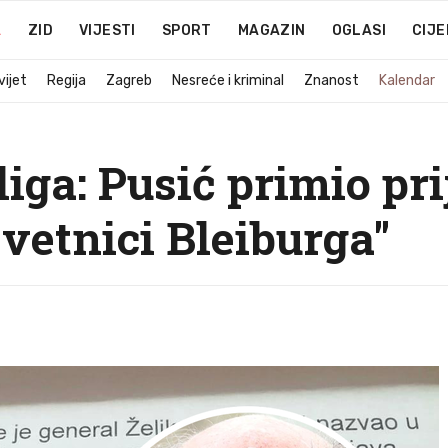
A
ZID
VIJESTI
SPORT
MAGAZIN
OGLASI
CIJE
vijet
Regija
Zagreb
Nesreće i kriminal
Znanost
Kalendar
liga: Pusić primio pr
svetnici Bleiburga"