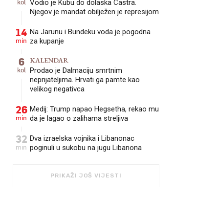
kol
Vodio je Kubu do dolaska Castra.
Njegov je mandat obilježen je represijom
14
Na Jarunu i Bundeku voda je pogodna
min
za kupanje
6
KALENDAR
kol
Prodao je Dalmaciju smrtnim
neprijateljima. Hrvati ga pamte kao
velikog negativca
26
Medij: Trump napao Hegsetha, rekao mu
min
da je lagao o zalihama streljiva
32
Dva izraelska vojnika i Libanonac
min
poginuli u sukobu na jugu Libanona
PRIKAŽI JOŠ VIJESTI