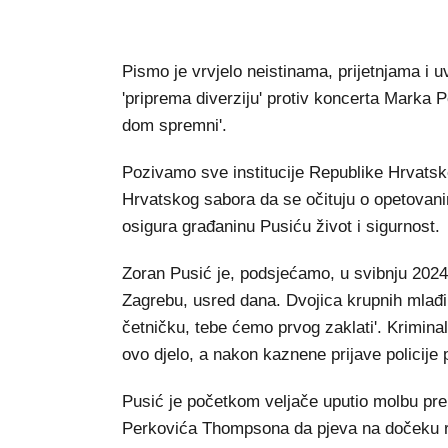
Pismo je vrvjelo neistinama, prijetnjama i
'priprema diverziju' protiv koncerta Marka 
dom spremni'.
Pozivamo sve institucije Republike Hrvatske
Hrvatskog sabora da se očituju o opetovani
osigura građaninu Pusiću život i sigurnost.
Zoran Pusić je, podsjećamo, u svibnju 2024
Zagrebu, usred dana. Dvojica krupnih mlađi
četničku, tebe ćemo prvog zaklati'. Kriminal
ovo djelo, a nakon kaznene prijave policije pr
Pusić je početkom veljače uputio molbu pr
Perkovića Thompsona da pjeva na dočeku ru