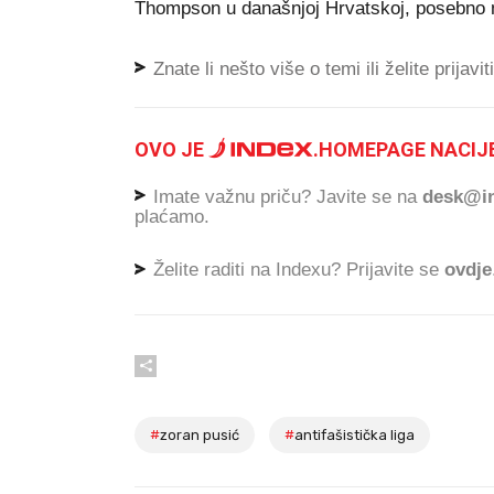
Thompson u današnjoj Hrvatskoj, posebno 
Znate li nešto više o temi ili želite prijavi
OVO JE
.
HOMEPAGE NACIJE
Imate važnu priču? Javite se na
desk@in
plaćamo.
Želite raditi na Indexu? Prijavite se
ovdje
#
zoran pusić
#
antifašistička liga