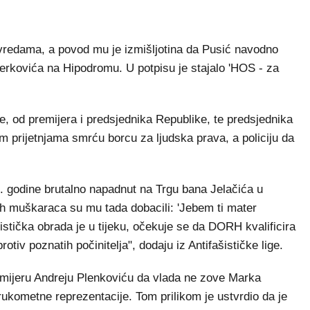
 uvredama, a povod mu je izmišljotina da Pusić navodno
Perkovića na Hipodromu. U potpisu je stajalo 'HOS - za
, od premijera i predsjednika Republike, te predsjednika
m prijetnjama smrću borcu za ljudska prava, a policiju da
. godine brutalno napadnut na Trgu bana Jelačića u
h muškaraca su mu tada dobacili: 'Jebem ti mater
istička obrada je u tijeku, očekuje se da DORH kvalificira
otiv poznatih počinitelja", dodaju iz Antifašističke lige.
emijeru Andreju Plenkoviću da vlada ne zove Marka
kometne reprezentacije. Tom prilikom je ustvrdio da je