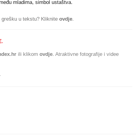
među mladima, simbol ustaštva.
ti grešku u tekstu? Kliknite
ovdje
.
.
283.768 ČITATELJA D
dex.hr
ili klikom
ovdje
. Atraktivne fotografije i videe
.