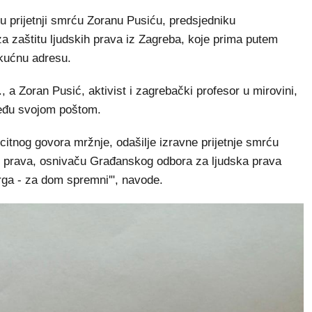
izu prijetnji smrću Zoranu Pusiću, predsjedniku
za zaštitu ljudskih prava iz Zagreba, koje prima putem
 kućnu adresu.
., a Zoran Pusić, aktivist i zagrebački profesor u mirovini,
među svojom poštom.
citnog govora mržnje, odašilje izravne prijetnje smrću
ih prava, osnivaču Građanskog odbora za ljudska prava
rga - za dom spremni'", navode.