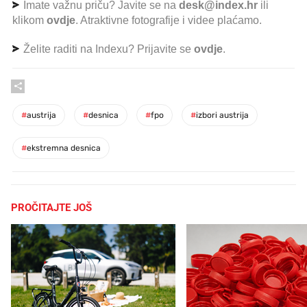
Imate važnu priču? Javite se na
desk@index.hr
ili
klikom
ovdje
. Atraktivne fotografije i videe plaćamo.
Želite raditi na Indexu? Prijavite se
ovdje
.
#
austrija
#
desnica
#
fpo
#
izbori austrija
#
ekstremna desnica
PROČITAJTE JOŠ