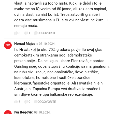
vlasti a napravili su tocno nista. Kickl je debil i to je
svakome sa IQ vecim od 80 jasno, ali kak sam napisal,
ovi na vlasti su nist korist. Treba zatvoriti granice i
dosta vise muslimana u EU a to ovi na vlasti ne kuze ili
nemaju muda.
8
1
ODGOVORITE
Nenad Majcan
03.10.2024.
NM
I u Hrvatskoj je oko 70% građana povjerilo svoj glas
demokratskim strankama socijademokratske
prezentacije.. Da ne izgubi izbore Plenković je postao
Quisling nšeg doba, stupivši u koaliciju sa marginalnom,
na rubu civilizacije, nacionalističke, šovoinističke,
ksenofobne, homofobne i rasitičke strančice
kleronaciUfašisitčke orijentacije. Ali Hrvatska nije ni
Austrija ni Zapadna Europa već društvo iz mračne i
smrdljive krčme tipa balkanske reprezentacije.
6
0
ODGOVORITE
Iva Begovic
03.10.2024.
IB