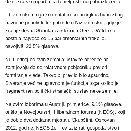
demokratsku oporbu na temelju sličnog obrazloženja.
Ubrzo nakon toga komentatori su podigli uzbunu zbog
navodne populističke pobjede u Nizozemskoj, gdje je
krajnje desna Stranka za slobodu Geerta Wildersa
postala najveća od 15 parlamentarnih frakcija,
osvojivši 23.5% glasova.
Ni u jednoj od ovih zemalja ustavne odredbe ne
zahtijevaju da se relativnom pobjedniku povjeri
formiranje vlade. Takvo bi pravilo bilo apsurdno.
Stvaranje većine uglavnom je funkcija toga koliko je
fragmentiran politički stranački sustav neke zemlje.
Na ovim izborima u Austriji, primjerice, 9.1% glasova,
otišlo je Novoj Austriji i liberalnom forumu (NEÖS), koji
je dobio dva dodatna mjesta u Skupštini. Osnovan
2012. godine, NEÖS želi revitalizirati gospodarstvo i