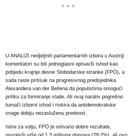
U ANALIZI nedjeljnih parlamentarnih izbora u Austriji
komentatori su bili jednoglasni opisavši ishod kao
pobjedu krajnje desne Slobodarske stranke (FPÖ), a
sada raste pritisak na progresivnog predsjednika
Alexandera van der Bellena da populistima omogući
priliku za formiranje vlade. Ali ovaj narativ pogrešno
tumači izborni ishod i riskira da antidemokratske
snage dobiju nezasluženu prednost.
Istini za volju, FPÖ je ostvario dobre rezultate,
osvojivši više od 1.3 milijuna glasova (29.2%), ali ovo