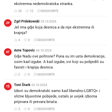
ekstremna nedemokratska stranka.
20
12
ODGOVORITE
Zgrl Prdekowski
03.10.2024.
ZP
Jel ima gdje koja desnica a da nije ekstremna ili
krajnja?
4
0
ODGOVORITE
Ante Topovic
04.10.2024.
AT
Gdje Nadu ove poltrone? Puna su im usta demokracije,
osim kad izgube. A kad izgube, ovi koji su pobjedili su
fasisti i krajnja desnica
2
0
ODGOVORITE
Toni Štark
03.10.2024.
TŠ
Izbori su demokratski samo kad liberalno-LGBTQ+ i
slične bljuvotine pobijede, ostalo je uvijek izborna
prijevara ili prevara birača.
3
0
ODGOVORITE