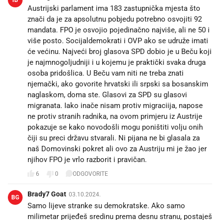
Austrijski parlament ima 183 zastupnička mjesta što
znači da je za apsolutnu pobjedu potrebno osvojiti 92
mandata. FPO je osvojio pojedinačno najviše, ali ne 50 i
više posto. Socijaldemokrati i OVP ako se udruže imati
će većinu. Najveći broj glasova SPD dobio je u Beču koji
je najmnogoljudniji i u kojemu je praktički svaka druga
osoba pridošlica. U Beču vam niti ne treba znati
njemački, ako govorite hrvatski ili srpski sa bosanskim
naglaskom, doma ste. Glasovi za SPD su glasovi
migranata. Iako inače nisam protiv migraciija, napose
ne protiv stranih radnika, na ovom primjeru iz Austrije
pokazuje se kako novodošli mogu poništiti volju onih
čiji su preci državu stvarali. Ni pijana ne bi glasala za
naš Domovinski pokret ali ovo za Austriju mi je žao jer
njihov FPO je vrlo razborit i pravičan.
6
0
ODGOVORITE
Brady7 Goat
03.10.2024.
BG
Samo lijeve stranke su demokratske. Ako samo
milimetar prijeđeš sredinu prema desnu stranu, postaješ