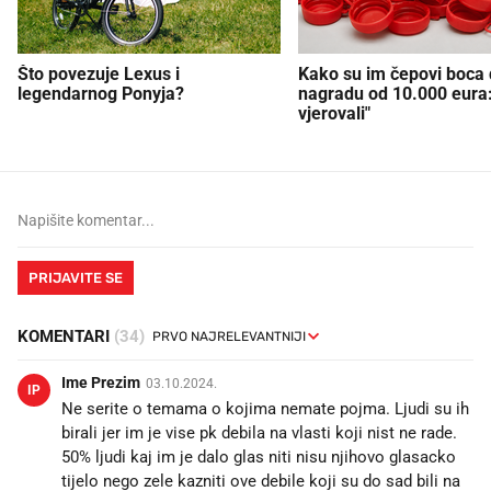
Što povezuje Lexus i
Kako su im čepovi boca d
legendarnog Ponyja?
nagradu od 10.000 eura
vjerovali"
PRIJAVITE SE
KOMENTARI
(34)
Ime Prezim
03.10.2024.
IP
Ne serite o temama o kojima nemate pojma. Ljudi su ih
birali jer im je vise pk debila na vlasti koji nist ne rade.
50% ljudi kaj im je dalo glas niti nisu njihovo glasacko
tijelo nego zele kazniti ove debile koji su do sad bili na