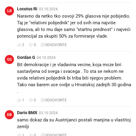
Locutus Ri
03.10.2024.
LR
Naravno da netko tko osvoji 29% glasova nije pobijedio.
Taj je "relativni pobjednik" jer od svih ima najviše
glasova, ali to mu daje samo "startnu prednost" i najveći
potencijal za skupiti 50% za formiranje vlade.
2
0
ODGOVORITE
Gordan G
04.10.2024.
GG
Bit demokracije i je vladavina vecine, koja moze biri
sastavljena od svega i svacega . To sta se nekom ne
svida relativni pobjednik bi triba biti njegov problem.
Tako nas barem uce ovdje u Hrvatskoj zadnjih 30 godina
.
1
0
ODGOVORITE
Dario BMX
03.10.2024.
DB
samo dokaz da su Austrijanci postali manjina u vlastitoj
zemlji
1
0
ODGOVORITE