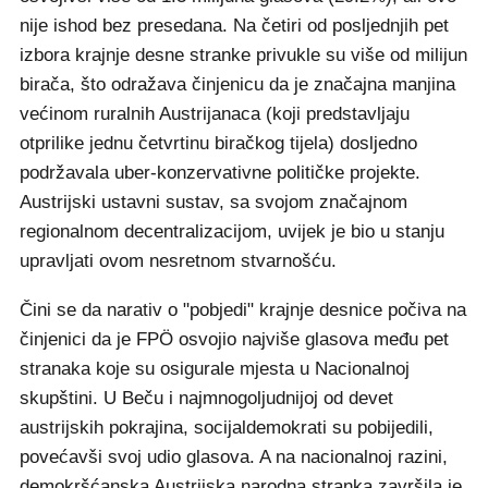
nije ishod bez presedana. Na četiri od posljednjih pet
izbora krajnje desne stranke privukle su više od milijun
birača, što odražava činjenicu da je značajna manjina
većinom ruralnih Austrijanaca (koji predstavljaju
otprilike jednu četvrtinu biračkog tijela) dosljedno
podržavala uber-konzervativne političke projekte.
Austrijski ustavni sustav, sa svojom značajnom
regionalnom decentralizacijom, uvijek je bio u stanju
upravljati ovom nesretnom stvarnošću.
Čini se da narativ o "pobjedi" krajnje desnice počiva na
činjenici da je FPÖ osvojio najviše glasova među pet
stranaka koje su osigurale mjesta u Nacionalnoj
skupštini. U Beču i najmnogoljudnijoj od devet
austrijskih pokrajina, socijaldemokrati su pobijedili,
povećavši svoj udio glasova. A na nacionalnoj razini,
demokršćanska Austrijska narodna stranka završila je