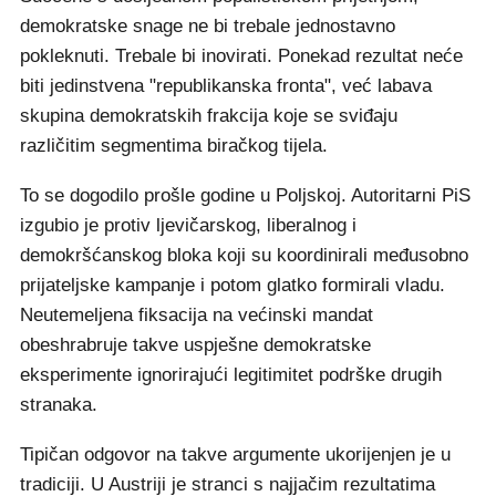
demokratske snage ne bi trebale jednostavno
pokleknuti. Trebale bi inovirati. Ponekad rezultat neće
biti jedinstvena "republikanska fronta", već labava
skupina demokratskih frakcija koje se sviđaju
različitim segmentima biračkog tijela.
To se dogodilo prošle godine u Poljskoj. Autoritarni PiS
izgubio je protiv ljevičarskog, liberalnog i
demokršćanskog bloka koji su koordinirali međusobno
prijateljske kampanje i potom glatko formirali vladu.
Neutemeljena fiksacija na većinski mandat
obeshrabruje takve uspješne demokratske
eksperimente ignorirajući legitimitet podrške drugih
stranaka.
Tipičan odgovor na takve argumente ukorijenjen je u
tradiciji. U Austriji je stranci s najjačim rezultatima