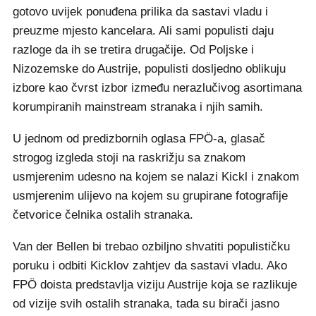
gotovo uvijek ponuđena prilika da sastavi vladu i
preuzme mjesto kancelara. Ali sami populisti daju
razloge da ih se tretira drugačije. Od Poljske i
Nizozemske do Austrije, populisti dosljedno oblikuju
izbore kao čvrst izbor između nerazlučivog asortimana
korumpiranih mainstream stranaka i njih samih.
U jednom od predizbornih oglasa FPÖ-a, glasač
strogog izgleda stoji na raskrižju sa znakom
usmjerenim udesno na kojem se nalazi Kickl i znakom
usmjerenim ulijevo na kojem su grupirane fotografije
četvorice čelnika ostalih stranaka.
Van der Bellen bi trebao ozbiljno shvatiti populističku
poruku i odbiti Kicklov zahtjev da sastavi vladu. Ako
FPÖ doista predstavlja viziju Austrije koja se razlikuje
od vizije svih ostalih stranaka, tada su birači jasno