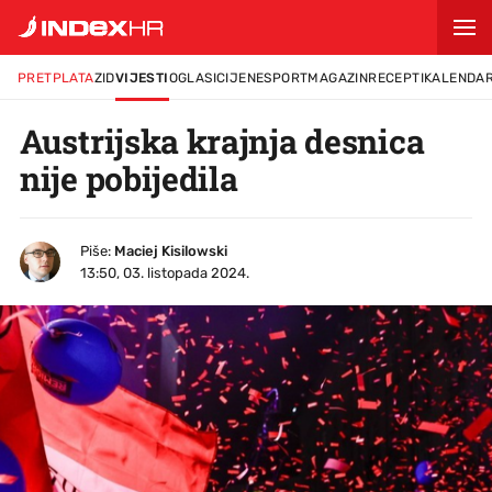
PRETPLATA
ZID
VIJESTI
OGLASI
CIJENE
SPORT
MAGAZIN
RECEPTI
KALENDA
Austrijska krajnja desnica
nije pobijedila
Piše:
Maciej Kisilowski
13:50, 03. listopada 2024.