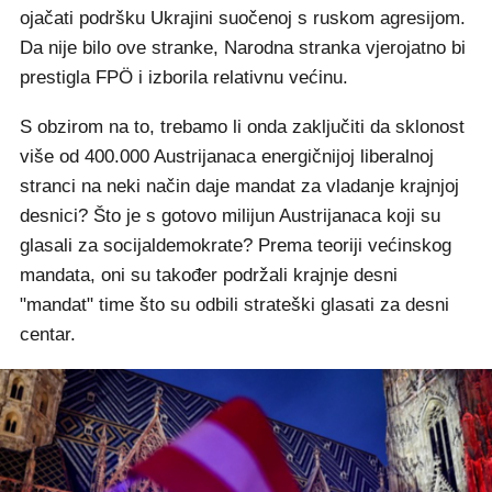
ojačati podršku Ukrajini suočenoj s ruskom agresijom.
Da nije bilo ove stranke, Narodna stranka vjerojatno bi
prestigla FPÖ i izborila relativnu većinu.
S obzirom na to, trebamo li onda zaključiti da sklonost
više od 400.000 Austrijanaca energičnijoj liberalnoj
stranci na neki način daje mandat za vladanje krajnjoj
desnici? Što je s gotovo milijun Austrijanaca koji su
glasali za socijaldemokrate? Prema teoriji većinskog
mandata, oni su također podržali krajnje desni
"mandat" time što su odbili strateški glasati za desni
centar.