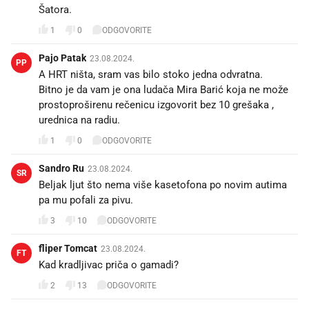
Šatora.
1
0
ODGOVORITE
Pajo Patak
23.08.2024.
PP
A HRT ništa, sram vas bilo stoko jedna odvratna.
Bitno je da vam je ona ludača Mira Barić koja ne može
prostoproširenu rečenicu izgovorit bez 10 grešaka ,
urednica na radiu.
1
0
ODGOVORITE
Sandro Ru
23.08.2024.
SR
Beljak ljut što nema više kasetofona po novim autima
pa mu pofali za pivu.
3
10
ODGOVORITE
fliper Tomcat
23.08.2024.
FT
Kad kradljivac priča o gamadi?
2
13
ODGOVORITE