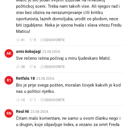
Matic je bio jedan svijetli izuzetak na hrvatskoj
politickoj sceni. Treba nam takvih vise. Ali njegov rad i
stav bez obzira na nerazumijevanje i/ili kritiku
oportunista, laznih domoljuba, urodit ce plodom, nece
biti izgubljeno. Neka je vjecna hvala i slava vitezu Fredu
Maticu!
41
9
ODGOVORITE
anto kobajagi
23.08.2024.
AK
Sve rečeno istina.počivaj u miru ljudeskaro Matić.
38
6
ODGOVORITE
Retfala 18
23.08.2024.
R1
Bio je prije svega pošten, moralan čovjek kakvih je kod
nas u politici rijetko.
10
1
ODGOVORITE
Real Ni
23.08.2024.
RN
Čitam malo komentare, ne samo u ovom članku nego i
u drugim, koje objavljuje Index, a vezano za smrt Freda