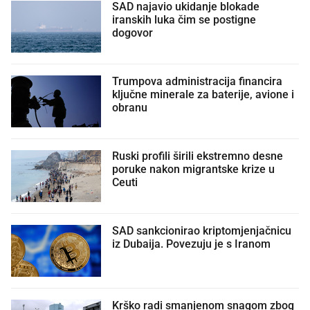
SAD najavio ukidanje blokade
iranskih luka čim se postigne
dogovor
Trumpova administracija financira
ključne minerale za baterije, avione i
obranu
Ruski profili širili ekstremno desne
poruke nakon migrantske krize u
Ceuti
SAD sankcionirao kriptomjenjačnicu
iz Dubaija. Povezuju je s Iranom
Krško radi smanjenom snagom zbog