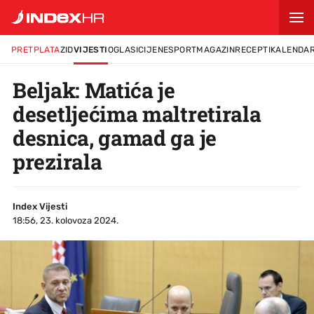
PRETPLATA
ZID
VIJESTI
OGLASI
CIJENE
SPORT
MAGAZIN
RECEPTI
KALENDA
Beljak: Matića je
desetljećima maltretirala
desnica, gamad ga je
prezirala
Index Vijesti
18:56, 23. kolovoza 2024.