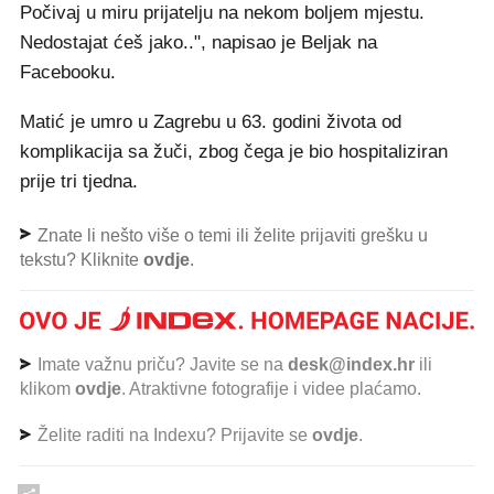
Počivaj u miru prijatelju na nekom boljem mjestu.
Nedostajat ćeš jako..", napisao je Beljak na
Facebooku.
Matić je umro u Zagrebu u 63. godini života od
komplikacija sa žuči, zbog čega je bio hospitaliziran
prije tri tjedna.
Znate li nešto više o temi ili želite prijaviti grešku u
tekstu? Kliknite
ovdje
.
Imate važnu priču? Javite se na
desk@index.hr
ili
klikom
ovdje
. Atraktivne fotografije i videe plaćamo.
Želite raditi na Indexu? Prijavite se
ovdje
.