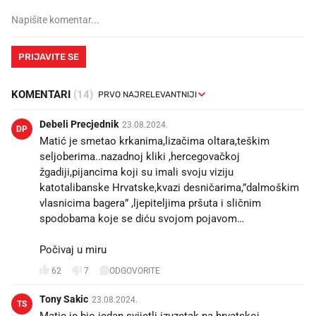
PRIJAVITE SE
KOMENTARI
(14)
Debeli Precjednik
23.08.2024.
DP
Matić je smetao krkanima,lizačima oltara,teškim
seljoberima..nazadnoj kliki ,hercegovačkoj
žgadiji,pijancima koji su imali svoju viziju
katotalibanske Hrvatske,kvazi desničarima,”dalmoškim
vlasnicima bagera” ,ljepiteljima pršuta i sličnim
spodobama koje se diću svojom pojavom…
Počivaj u miru
62
7
ODGOVORITE
Tony Sakic
23.08.2024.
TS