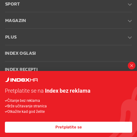
SPORT
MAGAZIN
PLUS
INDEX OGLASI
INDEX RECEPTI
INFO
Pretplatite se na
Index bez reklama
Čitanje bez reklama
Oglašavanje
Zaposli se na Indexu
Kontakt
Impressum
Uvjeti
Brže učitavanje stranica
korištenja
Postavke kolačića
Otkažite kad god želite
Pretplatite se
© 2026 Index