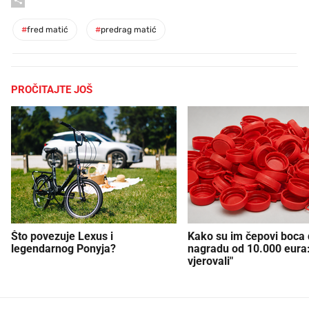
#
fred matić
#
predrag matić
PROČITAJTE JOŠ
Što povezuje Lexus i
Kako su im čepovi boca d
legendarnog Ponyja?
nagradu od 10.000 eura
vjerovali"