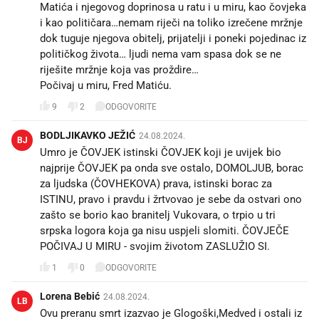
Matića i njegovog doprinosa u ratu i u miru, kao čovjeka
i kao političara…nemam riječi na toliko izrečene mržnje
dok tuguje njegova obitelj, prijatelji i poneki pojedinac iz
političkog života… ljudi nema vam spasa dok se ne
riješite mržnje koja vas proždire…
Počivaj u miru, Fred Matiću.🙏
9
2
ODGOVORITE
BODLJIKAVKO JEŽIĆ
24.08.2024.
BJ
Umro je ČOVJEK istinski ČOVJEK koji je uvijek bio
najprije ČOVJEK pa onda sve ostalo, DOMOLJUB, borac
za ljudska (ČOVHEKOVA) prava, istinski borac za
ISTINU, pravo i pravdu i žrtvovao je sebe da ostvari ono
zašto se borio kao branitelj Vukovara, o trpio u tri
srpska logora koja ga nisu uspjeli slomiti. ČOVJEČE
POČIVAJ U MIRU - svojim životom ZASLUŽIO SI.
1
0
ODGOVORITE
Lorena Bebić
24.08.2024.
LB
Ovu preranu smrt izazvao je Glogoški,Medved i ostali iz