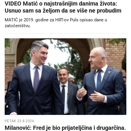
VIDEO Matić o najstrašnijim danima života:
Usnuo sam sa željom da se više ne probudim
MATIĆ je 2019. godine za HRT-ov Puls opisao dane u
zatočeništvu.
PETAK 23.8.2024.
Milanović: Fred je bio prijateljčina i drugarčina.