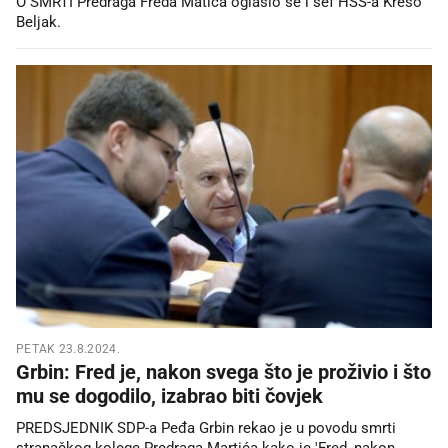
O SMRTI Predraga Freda Matića oglasio se i šef HSS-a Krešo
Beljak.
PETAK 23.8.2024.
Grbin: Fred je, nakon svega što je proživio i što
mu se dogodilo, izabrao biti čovjek
PREDSJEDNIK SDP-a Peđa Grbin rekao je u povodu smrti
stranačkog kolege Predraga Martića kako je 'Fred, nakon