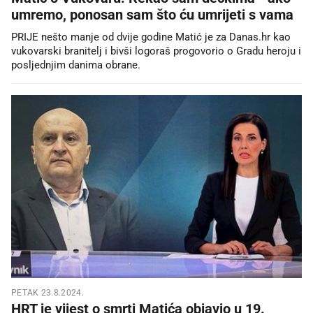
umremo, ponosan sam što ću umrijeti s vama
PRIJE nešto manje od dvije godine Matić je za Danas.hr kao
vukovarski branitelj i bivši logoraš progovorio o Gradu heroju i
posljednjim danima obrane.
PETAK 23.8.2024.
HRT je vijest o smrti Matića objavio u 19.