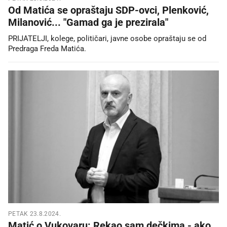
Od Matića se opraštaju SDP-ovci, Plenković,
Milanović... "Gamad ga je prezirala"
PRIJATELJI, kolege, političari, javne osobe opraštaju se od
Predraga Freda Matića.
PETAK 23.8.2024.
Matić o Vukovaru: Rekao sam dečkima - ako