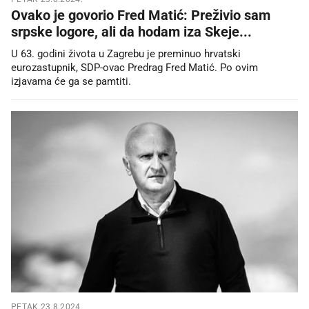
Ovako je govorio Fred Matić: Preživio sam
srpske logore, ali da hodam iza Skeje...
U 63. godini života u Zagrebu je preminuo hrvatski
eurozastupnik, SDP-ovac Predrag Fred Matić. Po ovim
izjavama će ga se pamtiti.
PETAK 23.8.2024.