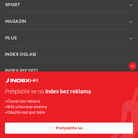
SPORT
MAGAZIN
PLUS
INDEX OGLASI
INDEX RECEPTI
INFO
Pretplatite se na
Index bez reklama
Čitanje bez reklama
Oglašavanje
Zaposli se na Indexu
Kontakt
Impressum
Uvjeti
Brže učitavanje stranica
korištenja
Postavke kolačića
Otkažite kad god želite
Pretplatite se
© 2026 Index