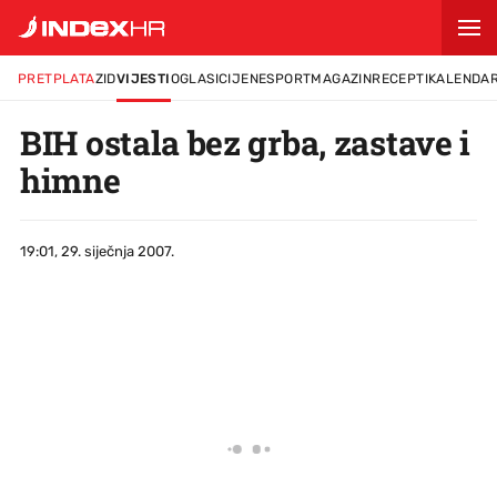
PRETPLATA
ZID
VIJESTI
OGLASI
CIJENE
SPORT
MAGAZIN
RECEPTI
KALENDA
BIH ostala bez grba, zastave i
himne
19:01, 29. siječnja 2007.