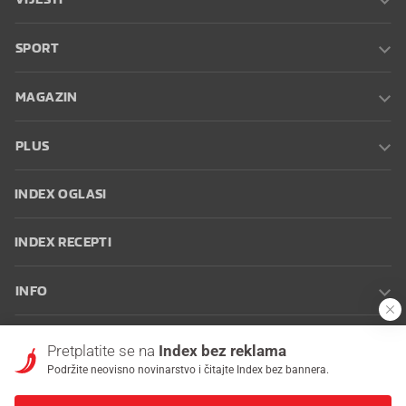
SPORT
MAGAZIN
PLUS
INDEX OGLASI
INDEX RECEPTI
INFO
Oglašavanje
Zaposli se na Indexu
Kontakt
Impressum
Uvjeti
Pretplatite se na
Index bez reklama
korištenja
Postavke kolačića
Podržite neovisno novinarstvo i čitajte Index bez bannera.