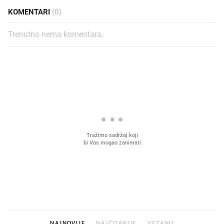
KOMENTARI
(0)
Trenutno nema komentara.
PROČITAJTE JOŠ
Što povezuje Lexus i
Kako su im čepovi boca d
legendarnog Ponyja?
nagradu od 10.000 eura
vjerovali"
NAJNOVIJE
NAJČITANIJE
VEZANO