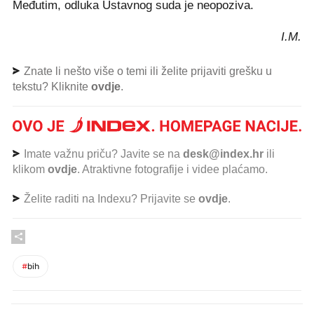
Međutim, odluka Ustavnog suda je neopoziva.
I.M.
Znate li nešto više o temi ili želite prijaviti grešku u
tekstu? Kliknite
ovdje
.
Imate važnu priču? Javite se na
desk@index.hr
ili
klikom
ovdje
. Atraktivne fotografije i videe plaćamo.
Želite raditi na Indexu? Prijavite se
ovdje
.
#
bih