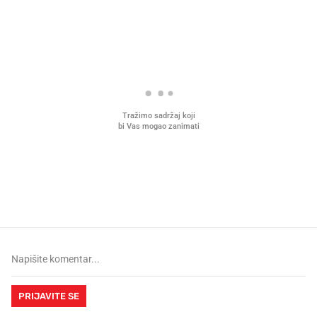
PROČITAJTE JOŠ
Što povezuje Lexus i
Kako su im čepovi boca d
legendarnog Ponyja?
nagradu od 10.000 eura
vjerovali"
PRIJAVITE SE