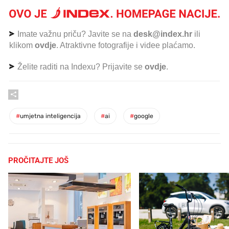
Imate važnu priču? Javite se na
desk@index.hr
ili
klikom
ovdje
. Atraktivne fotografije i videe plaćamo.
Želite raditi na Indexu? Prijavite se
ovdje
.
#
umjetna inteligencija
#
ai
#
google
PROČITAJTE JOŠ