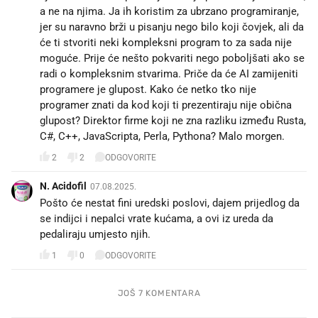
a ne na njima. Ja ih koristim za ubrzano programiranje,
jer su naravno brži u pisanju nego bilo koji čovjek, ali da
će ti stvoriti neki kompleksni program to za sada nije
moguće. Prije će nešto pokvariti nego poboljšati ako se
radi o kompleksnim stvarima. Priče da će AI zamijeniti
programere je glupost. Kako će netko tko nije
programer znati da kod koji ti prezentiraju nije obična
glupost? Direktor firme koji ne zna razliku između Rusta,
C#, C++, JavaScripta, Perla, Pythona? Malo morgen.
2
2
ODGOVORITE
N. Acidofil
07.08.2025.
Pošto će nestat fini uredski poslovi, dajem prijedlog da
se indijci i nepalci vrate kućama, a ovi iz ureda da
pedaliraju umjesto njih.
1
0
ODGOVORITE
JOŠ 7 KOMENTARA