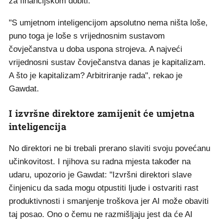
za financijskom dobiti.
"S umjetnom inteligencijom apsolutno nema ništa loše,
puno toga je loše s vrijednosnim sustavom
čovječanstva u doba uspona strojeva. A najveći
vrijednosni sustav čovječanstva danas je kapitalizam.
A što je kapitalizam? Arbitriranje rada", rekao je
Gawdat.
I izvršne direktore zamijenit će umjetna
inteligencija
No direktori ne bi trebali prerano slaviti svoju povećanu
učinkovitost. I njihova su radna mjesta također na
udaru, upozorio je Gawdat: "Izvršni direktori slave
činjenicu da sada mogu otpustiti ljude i ostvariti rast
produktivnosti i smanjenje troškova jer AI može obaviti
taj posao. Ono o čemu ne razmišljaju jest da će AI