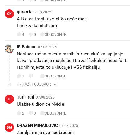
goran k
07.08.2025.
GK
A tko će trošit ako nitko neće radit.
Loše za kapitalizam
4
0
ODGOVORITE
IR Baboon
07.08.2025.
Nestace radna mjesta raznih “strucnjaka” za ispijanje
kava i prodavanje magle po IT-u za “fizikalce” nece falit
radnih mjesta, to ukljucuje i VSS fizikaliju
1
1
ODGOVORITE
PRIKAŽI 1 ODGOVOR
Tuti Fruti
07.08.2025.
TF
Ulažite u dionice Nvidie
2
0
ODGOVORITE
DRAZEN MIHAILOVIC
07.08.2025.
DM
Zemlja mi je sva neobradena