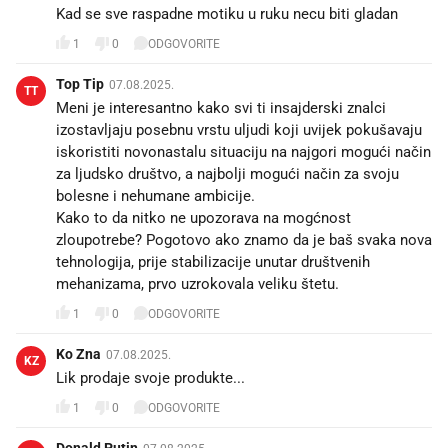
Kad se sve raspadne motiku u ruku necu biti gladan
1
0
ODGOVORITE
Top Tip
07.08.2025.
TT
Meni je interesantno kako svi ti insajderski znalci
izostavljaju posebnu vrstu uljudi koji uvijek pokušavaju
iskoristiti novonastalu situaciju na najgori mogući način
za ljudsko društvo, a najbolji mogući način za svoju
bolesne i nehumane ambicije.
Kako to da nitko ne upozorava na mogćnost
zloupotrebe? Pogotovo ako znamo da je baš svaka nova
tehnologija, prije stabilizacije unutar društvenih
mehanizama, prvo uzrokovala veliku štetu.
1
0
ODGOVORITE
Ko Zna
07.08.2025.
KZ
Lik prodaje svoje produkte...
1
0
ODGOVORITE