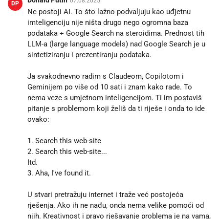
Donald Putin
07.08.2025.
DP
Ne postoji AI. To što lažno podvaljuju kao uđjetnu
imteligenciju nije ništa drugo nego ogromna baza
podataka + Google Search na steroidima. Prednost tih
LLM-a (large language models) nad Google Search je u
sintetiziranju i prezentiranju podataka.
Ja svakodnevno radim s Claudeom, Copilotom i
Geminijem po više od 10 sati i znam kako rade. To
nema veze s umjetnom inteligencijom. Ti im postaviš
pitanje s problemom koji želiš da ti riješe i onda to ide
ovako:
1. Search this web-site
2. Search this web-site...
Itd.
3. Aha, I've found it.
U stvari pretražuju internet i traže već postojeća
rješenja. Ako ih ne nađu, onda nema velike pomoći od
njih. Kreativnost i pravo rješavanje problema je na vama,