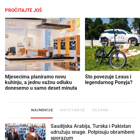
PROČITAJTE JOŠ
Mjesecima planiramo novu
Što povezuje Lexus i
kuhinju, a jednu važnu odluku
legendarnog Ponyja?
donesemo u samo deset minuta
NAJNOVIJE
NAJČITANIJE
VEZANO
Saudijska Arabija, Turska i Pakistan
udružuju snage. Potpisuju obrambeni
sporazum