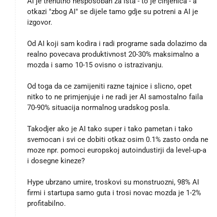
AI je trenutno nesposoban za ista - to je cinjenica - a
otkazi "zbog AI" se dijele tamo gdje su potreni a AI je
izgovor.
Od AI koji sam kodira i radi programe sada dolazimo da
realno povecava produktivnost 20-30% maksimalno a
mozda i samo 10-15 ovisno o istrazivanju.
Od toga da ce zamijeniti razne tajnice i slicno, opet
nitko to ne primjenjuje i ne radi jer AI samostalno faila
70-90% situacija normalnog uradskog posla.
Takodjer ako je AI tako super i tako pametan i tako
svemocan i svi ce dobiti otkaz osim 0.1% zasto onda ne
moze npr. pomoci europskoj autoindustirji da level-up-a
i dosegne kineze?
Hype ubrzano umire, troskovi su monstruozni, 98% AI
firmi i startupa samo guta i trosi novac mozda je 1-2%
profitabilno.