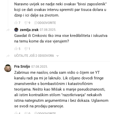
Naravno uvijek se nadje neki ovakav "bivsi zaposlenik"
koji ce dati ovakav intervu spremiti par tisuca dolara u
dzep i ici dalje sa zivotom.
7
9
ODGOVORITE
zemlja zrak
07.08.2025.
Gawdat ili Crnkovic tko ima vise kredibiliteta i iskustva
na temu kome da vise vjerujem?
5
1
UČITAJTE JOŠ 2 ODGOVORA
Fra Sroljo
07.08.2025.
Zabrinuo me naslov, onda sam vidio o čijem se YT
kanalu radi pa mi je laknulo. Lik ciljano dovodi fringe
znanstvenike s bombastičnim i katastrofičnim
teorijama. Nešto kao Mišak s manje pseudoznanosti,
ali istim kontraškim stilom "razotkrivanja" nekakvih
istina nategnutim argumentima i bez dokaza. Uglavnom
se svodi na prodaju paranoje.
4
0
ODGOVORITE