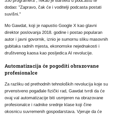
350 programera", rekao je Bartletu u podcastu te
dodao: "Zapravo, čak će i voditelji podcasta postati
suvišni."
Mo Gawdat, koji je napustio Google X kao glavni
direktor poslovanja 2018. godine i postao popularan
autor i javni govornik, iznio je sumornu sliku masovnih
gubitaka radnih mjesta, ekonomske nejednakosti i
društvenog kaosa kao posljedica AI revolucije.
Automatizacija će pogoditi obrazovane
profesionalce
Za razliku od prethodnih tehnoloških revolucija koje su
prvenstveno pogađale fizički rad, Gawdat tvrdi da će
ovaj val automatizacije biti usmjeren na obrazovane
profesionalce i radnike srednje klase koji čine
okosnicu suvremenih gospodarstava. Vjeruje da će