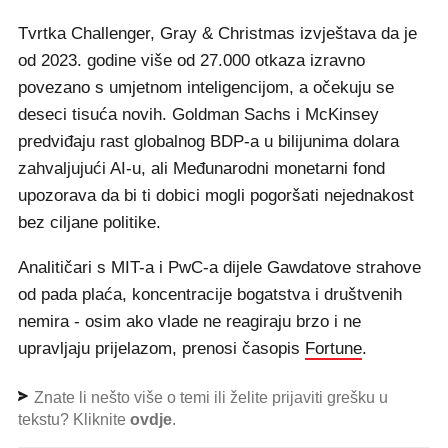
Tvrtka Challenger, Gray & Christmas izvještava da je
od 2023. godine više od 27.000 otkaza izravno
povezano s umjetnom inteligencijom, a očekuju se
deseci tisuća novih. Goldman Sachs i McKinsey
predviđaju rast globalnog BDP-a u bilijunima dolara
zahvaljujući AI-u, ali Međunarodni monetarni fond
upozorava da bi ti dobici mogli pogoršati nejednakost
bez ciljane politike.
Analitičari s MIT-a i PwC-a dijele Gawdatove strahove
od pada plaća, koncentracije bogatstva i društvenih
nemira - osim ako vlade ne reagiraju brzo i ne
upravljaju prijelazom, prenosi časopis
Fortune
.
Znate li nešto više o temi ili želite prijaviti grešku u
tekstu? Kliknite
ovdje
.