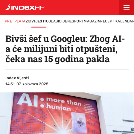
PRETPLATA
ZID
VIJESTI
OGLASI
CIJENE
SPORT
MAGAZIN
RECEPTI
KALENDA
Bivši šef u Googleu: Zbog AI-
a će milijuni biti otpušteni,
čeka nas 15 godina pakla
Index Vijesti
14:51, 07. kolovoza 2025.