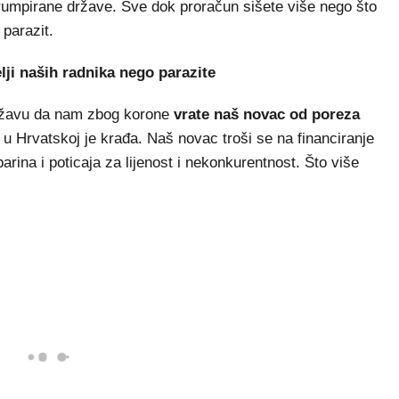
korumpirane države. Sve dok proračun sišete više nego što
 parazit.
elji naših radnika nego parazite
 državu da nam zbog korone
vrate naš novac od poreza
z u Hrvatskoj je krađa. Naš novac troši se na financiranje
arina i poticaja za lijenost i nekonkurentnost. Što više