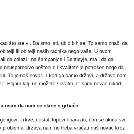
 kao što ste vi. Da smo isti, ubio bih se. To samo znači da
bitelji ili obitelji naših radnika nego vaše. U ovom
 ali da odlazi i na šampanjce i Bentleyje, ma i da ga
 je neusporedivo poštenije i kvalitetnije potrošen nego da
ili. To je naš novac. I kad ga damo državi, a država nam
ovac. Pojam koji ne možete shvatiti jer sami novac nikad
šta osim da nam se skine s grbače
gongovi, crkve, i ostali lopovi i paraziti, čim se ukinu svi
ma problema, država nam ne treba vraćati naš novac kroz