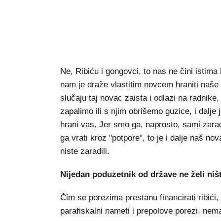
Ne, Ribiću i gongovci, to nas ne čini istima
nam je draže vlastitim novcem hraniti naše o
slučaju taj novac zaista i odlazi na radnike,
zapalimo ili s njim obrišemo guzice, i dalje
hrani vas. Jer smo ga, naprosto, sami zarad
ga vrati kroz "potpore", to je i dalje naš n
niste zaradili.
Nijedan poduzetnik od države ne želi ni
Čim se porezima prestanu financirati ribići, 
parafiskalni nameti i prepolove porezi, ne