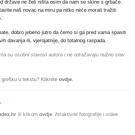
od države ne želi ništa osim da nam se skine s grbače.
stavite naš novac na miru pa nitko neće morati tražiti
.
te, dobro jebeno jutro da ćemo si ga pred vama spasiti
 davanja ili, vjerojatnije, do totalnog raspada.
ma su osobni stavovi autora i ne odražavaju nužno stav
ti grešku u tekstu? Kliknite
ovdje
.
.
783.926 ČITATELJ
dex.hr
ili klikom
ovdje
. Atraktivne fotografije i videe
.