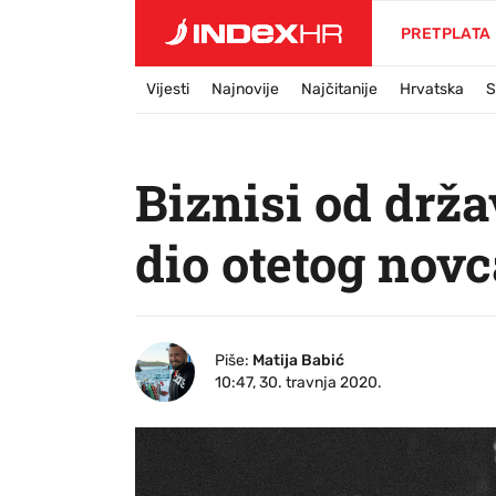
PRETPLATA
Vijesti
Najnovije
Najčitanije
Hrvatska
S
Biznisi od drž
dio otetog nov
Piše:
Matija Babić
10:47, 30. travnja 2020.