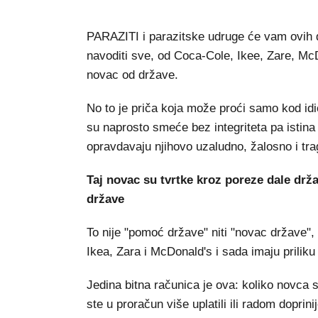
PARAZITI i parazitske udruge će vam ovih d
navoditi sve, od Coca-Cole, Ikee, Zare, McDo
novac od države.
No to je priča koja može proći samo kod idi
su naprosto smeće bez integriteta pa istina 
opravdavaju njihovo uzaludno, žalosno i tra
Taj novac su tvrtke kroz poreze dale držav
države
To nije "pomoć države" niti "novac države",
Ikea, Zara i McDonald's i sada imaju priliku
Jedina bitna računica je ova: koliko novca s
ste u proračun više uplatili ili radom doprin