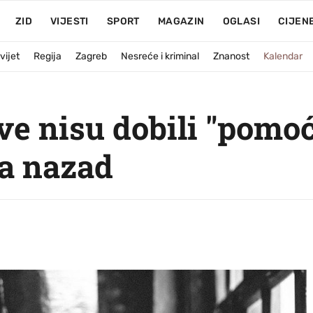
ZID
VIJESTI
SPORT
MAGAZIN
OGLASI
CIJEN
vijet
Regija
Zagreb
Nesreće i kriminal
Znanost
Kalendar
ave nisu dobili "pomo
ca nazad