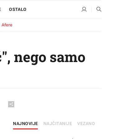
E
OSTALO
Afere
ć", nego samo
NAJNOVIJE
NAJČITANIJE
VEZANO