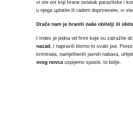
vi ste oni koji hrane ostatak parazitske i 
u njega uplatite ili radom doprinesete, vi ste
Draže nam je hraniti naše obitelji ili obit
I Index je jedna od firmi koje su zatražile
nazad
, i napravili bismo to svaki put. Pore
kriminala, namještenih javnih nabava, uhljeb
svog novca
uspijemo spasiti, to bolje.