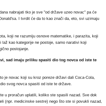
ana nabrajati tko je sve "od države uzeo novac" pa će
nald'sa. I tvrdit će da to kao znači da, eto, svi uzimaju
ota, koji ne razumiju osnove matematike, i parazita, koji
i laž kao kategorije ne postoje, samo narativi koji
gično postojanje.
i, sad imaju priliku spasiti dio tog novca od iste te
 to je novac koji su kroz poreze državi dali Coca-Cola,
 dio svog novca spasiti od iste te države.
te u proračun uplatili, koliko ste spasili nazad. Sve dok
ijeli (npr. medicinske sestre) nego što ste si povukli nazad,