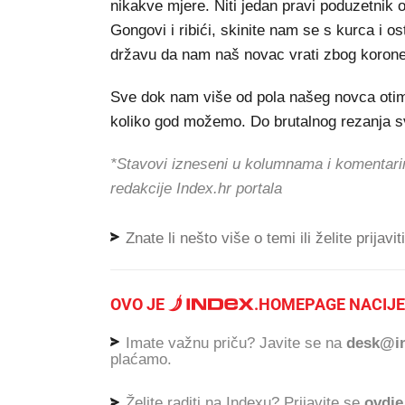
nikakve mjere. Niti jedan pravi poduzetnik 
Gongovi i ribići, skinite nam se s kurca i o
državu da nam naš novac vrati zbog korone
Sve dok nam više od pola našeg novca otima
koliko god možemo. Do brutalnog rezanja svih
*Stavovi izneseni u kolumnama i komentari
redakcije Index.hr portala
Znate li nešto više o temi ili želite prijavi
OVO JE
.
HOMEPAGE NACIJE
Imate važnu priču? Javite se na
desk@in
plaćamo.
Želite raditi na Indexu? Prijavite se
ovdje