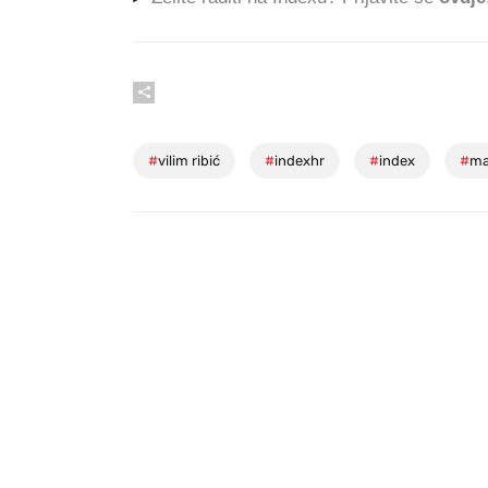
#
vilim ribić
#
indexhr
#
index
#
ma