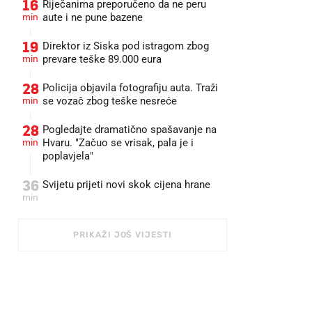
16
Riječanima preporučeno da ne peru
min
aute i ne pune bazene
19
Direktor iz Siska pod istragom zbog
min
prevare teške 89.000 eura
28
Policija objavila fotografiju auta. Traži
min
se vozač zbog teške nesreće
28
Pogledajte dramatično spašavanje na
min
Hvaru. "Začuo se vrisak, pala je i
poplavjela"
36
Svijetu prijeti novi skok cijena hrane
min
PRIKAŽI JOŠ VIJESTI