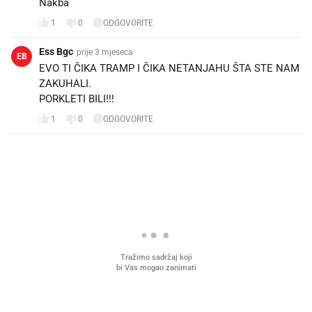
Nakba
1
0
ODGOVORITE
Ess Bgc
prije 3 mjeseca
EB
EVO TI ČIKA TRAMP I ČIKA NETANJAHU ŠTA STE NAM
ZAKUHALI.
PORKLETI BILI!!!
1
0
ODGOVORITE
PROČITAJTE JOŠ
Što povezuje Lexus i
Kako su im čepovi boca d