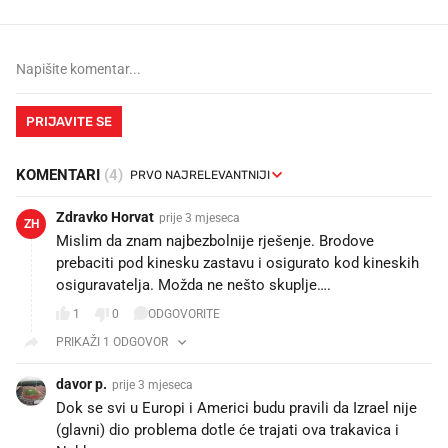
PRIJAVITE SE
KOMENTARI
(4)
Zdravko Horvat
prije 3 mjeseca
ZH
Mislim da znam najbezbolnije rješenje. Brodove
prebaciti pod kinesku zastavu i osigurato kod kineskih
osiguravatelja. Možda ne nešto skuplje….
1
0
ODGOVORITE
PRIKAŽI 1 ODGOVOR
davor p.
prije 3 mjeseca
Dok se svi u Europi i Americi budu pravili da Izrael nije
(glavni) dio problema dotle će trajati ova trakavica i