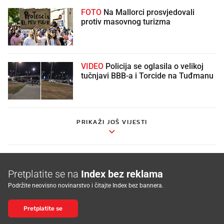
FOTO
Na Mallorci prosvjedovali
protiv masovnog turizma
VIDEO
Policija se oglasila o velikoj
tučnjavi BBB-a i Torcide na Tuđmanu
PRIKAŽI JOŠ VIJESTI
Pretplatite se na
Index bez reklama
Podržite neovisno novinarstvo i čitajte Index bez bannera.
Pretplatite se