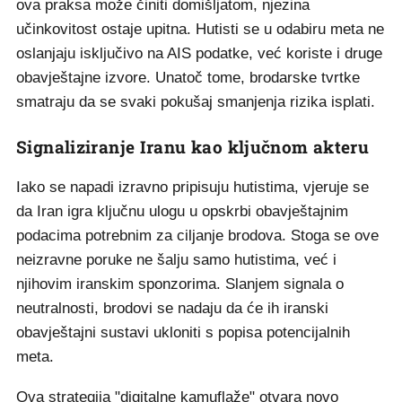
ova praksa može činiti domišljatom, njezina
učinkovitost ostaje upitna. Hutisti se u odabiru meta ne
oslanjaju isključivo na AIS podatke, već koriste i druge
obavještajne izvore. Unatoč tome, brodarske tvrtke
smatraju da se svaki pokušaj smanjenja rizika isplati.
Signaliziranje Iranu kao ključnom akteru
Iako se napadi izravno pripisuju hutistima, vjeruje se
da Iran igra ključnu ulogu u opskrbi obavještajnim
podacima potrebnim za ciljanje brodova. Stoga se ove
neizravne poruke ne šalju samo hutistima, već i
njihovim iranskim sponzorima. Slanjem signala o
neutralnosti, brodovi se nadaju da će ih iranski
obavještajni sustavi ukloniti s popisa potencijalnih
meta.
Ova strategija "digitalne kamuflaže" otvara novo