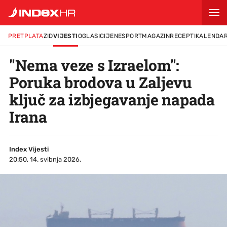
PRETPLATA
ZID
VIJESTI
OGLASI
CIJENE
SPORT
MAGAZIN
RECEPTI
KALENDA
"Nema veze s Izraelom":
Poruka brodova u Zaljevu
ključ za izbjegavanje napada
Irana
Index Vijesti
20:50, 14. svibnja 2026.