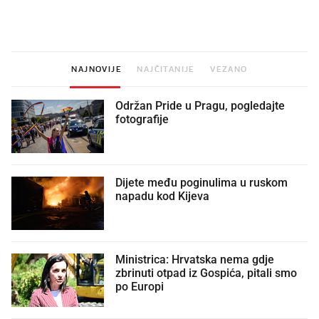
legendarnog Ponyja?
nagradu od 10.000 eura
vjerovali"
NAJNOVIJE
NAJČITANIJE
VEZANO
Održan Pride u Pragu, pogledajte
fotografije
Dijete među poginulima u ruskom
napadu kod Kijeva
Ministrica: Hrvatska nema gdje
zbrinuti otpad iz Gospića, pitali smo
po Europi