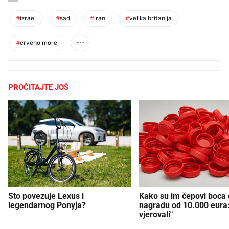
#
izrael
#
sad
#
iran
#
velika britanija
#
crveno more
PROČITAJTE JOŠ
Što povezuje Lexus i
Kako su im čepovi boca d
legendarnog Ponyja?
nagradu od 10.000 eura
vjerovali"