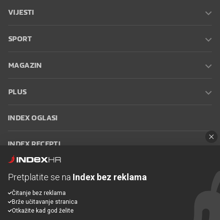
VIJESTI
SPORT
MAGAZIN
PLUS
INDEX OGLASI
INDEX RECEPTI
INFO
Pretplatite se na
Index bez reklama
Čitanje bez reklama
Oglašavanje
Zaposli se na Indexu
Kontakt
Impressum
Uvjeti
Brže učitavanje stranica
korištenja
Postavke kolačića
Otkažite kad god želite