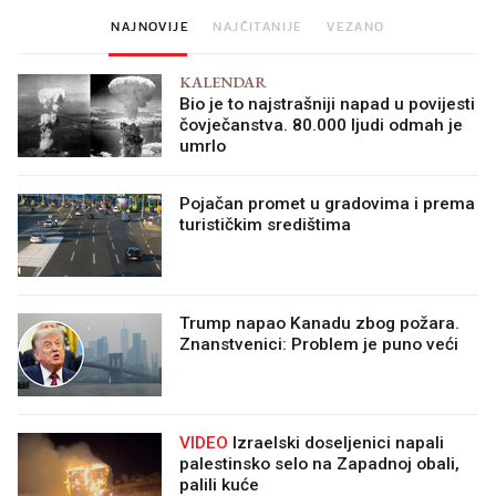
NAJNOVIJE
NAJČITANIJE
VEZANO
KALENDAR
Bio je to najstrašniji napad u povijesti
čovječanstva. 80.000 ljudi odmah je
umrlo
Pojačan promet u gradovima i prema
turističkim središtima
Trump napao Kanadu zbog požara.
Znanstvenici: Problem je puno veći
VIDEO
Izraelski doseljenici napali
palestinsko selo na Zapadnoj obali,
palili kuće