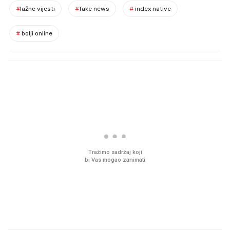
#
lažne vijesti
#
fake news
#
index native
#
bolji online
PROČITAJTE JOŠ
Mjesecima planiramo novu
Što povezuje Lexus i
kuhinju, a jednu važnu odluku
legendarnog Ponyja?
donesemo u samo deset
minuta