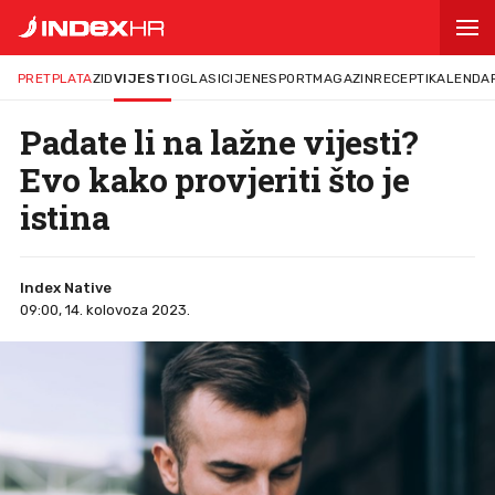
PRETPLATA
ZID
VIJESTI
OGLASI
CIJENE
SPORT
MAGAZIN
RECEPTI
KALENDA
Padate li na lažne vijesti?
Evo kako provjeriti što je
istina
Index Native
09:00, 14. kolovoza 2023.