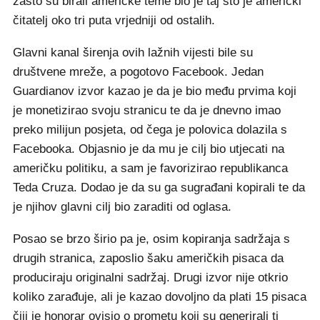
zašto su birali američke teme bio je taj što je američki
čitatelj oko tri puta vrjedniji od ostalih.
Glavni kanal širenja ovih lažnih vijesti bile su
društvene mreže, a pogotovo Facebook. Jedan
Guardianov izvor kazao je da je bio među prvima koji
je monetizirao svoju stranicu te da je dnevno imao
preko milijun posjeta, od čega je polovica dolazila s
Facebooka. Objasnio je da mu je cilj bio utjecati na
američku politiku, a sam je favorizirao republikanca
Teda Cruza. Dodao je da su ga sugrađani kopirali te da
je njihov glavni cilj bio zaraditi od oglasa.
Posao se brzo širio pa je, osim kopiranja sadržaja s
drugih stranica, zaposlio šaku američkih pisaca da
produciraju originalni sadržaj. Drugi izvor nije otkrio
koliko zarađuje, ali je kazao dovoljno da plati 15 pisaca
čiji je honorar ovisio o prometu koji su generirali ti