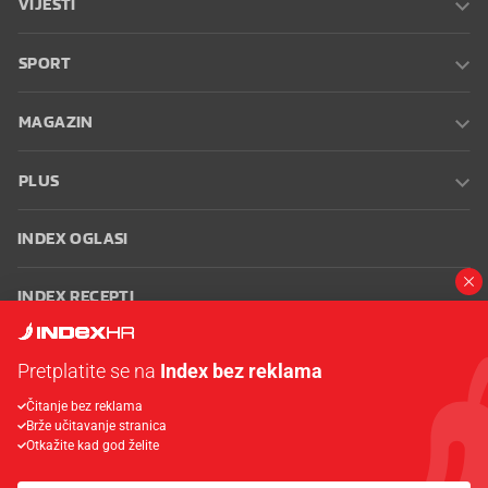
VIJESTI
SPORT
MAGAZIN
PLUS
INDEX OGLASI
INDEX RECEPTI
INFO
Pretplatite se na
Index bez reklama
Čitanje bez reklama
Oglašavanje
Zaposli se na Indexu
Kontakt
Impressum
Uvjeti
Brže učitavanje stranica
korištenja
Postavke kolačića
Otkažite kad god želite