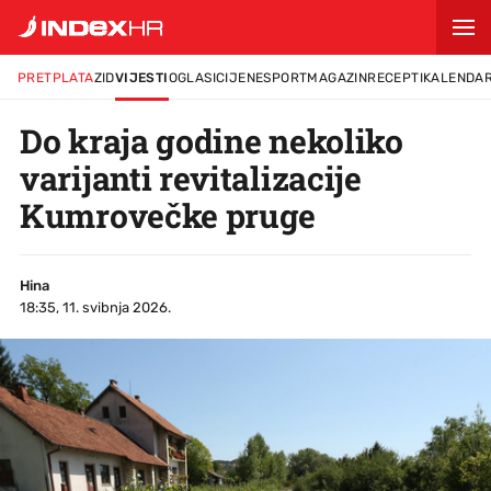
PRETPLATA
ZID
VIJESTI
OGLASI
CIJENE
SPORT
MAGAZIN
RECEPTI
KALENDA
Do kraja godine nekoliko
varijanti revitalizacije
Kumrovečke pruge
Hina
18:35, 11. svibnja 2026.