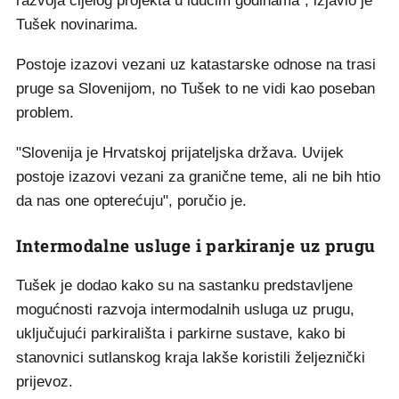
razvoja cijelog projekta u idućim godinama", izjavio je
Tušek novinarima.
Postoje izazovi vezani uz katastarske odnose na trasi
pruge sa Slovenijom, no Tušek to ne vidi kao poseban
problem.
"Slovenija je Hrvatskoj prijateljska država. Uvijek
postoje izazovi vezani za granične teme, ali ne bih htio
da nas one opterećuju", poručio je.
Intermodalne usluge i parkiranje uz prugu
Tušek je dodao kako su na sastanku predstavljene
mogućnosti razvoja intermodalnih usluga uz prugu,
uključujući parkirališta i parkirne sustave, kako bi
stanovnici sutlanskog kraja lakše koristili željeznički
prijevoz.