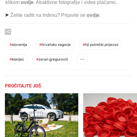
klikom
ovdje
. Atraktivne fotografije i videe plaćamo.
Želite raditi na Indexu? Prijavite se
ovdje
.
#
slovenija
#
hrvatsko zagorje
#
hž putnički prijevoz
#
klanjec
#
zoran gregurović
PROČITAJTE JOŠ