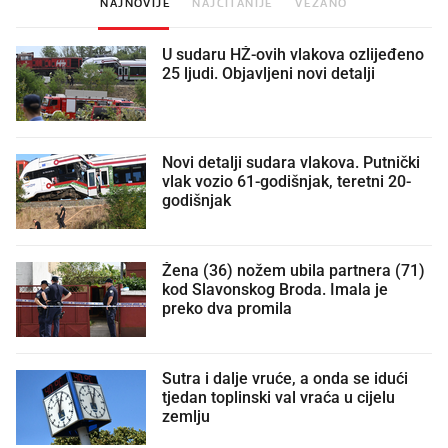
NAJNOVIJE
NAJČITANIJE
VEZANO
U sudaru HŽ-ovih vlakova ozlijeđeno
25 ljudi. Objavljeni novi detalji
Novi detalji sudara vlakova. Putnički
vlak vozio 61-godišnjak, teretni 20-
godišnjak
Žena (36) nožem ubila partnera (71)
kod Slavonskog Broda. Imala je
preko dva promila
Sutra i dalje vruće, a onda se idući
tjedan toplinski val vraća u cijelu
zemlju