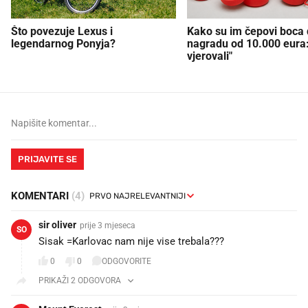
Što povezuje Lexus i
Kako su im čepovi boca d
legendarnog Ponyja?
nagradu od 10.000 eura
vjerovali"
PRIJAVITE SE
KOMENTARI
(4)
sir oliver
prije 3 mjeseca
SO
Sisak =Karlovac nam nije vise trebala???
0
0
ODGOVORITE
PRIKAŽI 2 ODGOVORA