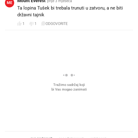
Mount Everest
prije 3 mjeseca
ME
Ta lopina Tušek bi trebala trunuti u zatvoru, a ne biti
državni tajnik
1
1
ODGOVORITE
PROČITAJTE JOŠ
Što povezuje Lexus i
Kako su im čepovi boca d
legendarnog Ponyja?
nagradu od 10.000 eura
vjerovali"