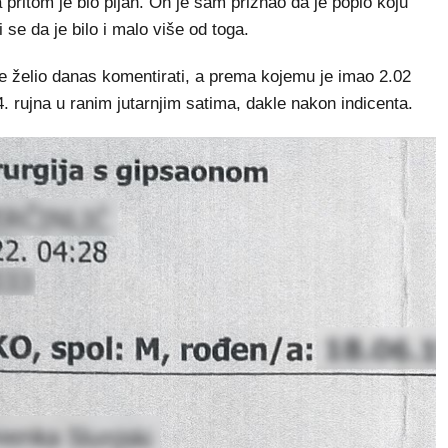
ritom je bio pijan. On je sam priznao da je popio koju
 se da je bilo i malo više od toga.
je želio danas komentirati, a prema kojemu je imao 2.02
4. rujna u ranim jutarnjim satima, dakle nakon indicenta.