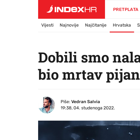
PRETPLATA
Vijesti
Najnovije
Najčitanije
Hrvatska
S
Dobili smo nal
bio mrtav pija
Piše:
Vedran Salvia
19:38, 04. studenoga 2022.