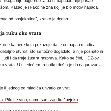
nikoga nije odgurnuo, a da ni napadač nije prišao
šom. Kazao je i kako ne zna koji je bio motiv napada.
ova od posjekotina", kratko je dodao.
lja ruku oko vrata
dzorne kamere koja pokazuje da je on napao mladića.
detaljno utvrditi što se točno događalo, a nije poznato ni
e ljudi i da traje žustra rasprava. Kako se čini, HDZ-ov
o vrata. U sljedećem trenutku došlo je do naguravanja.
je li jednog od mladića uhvatio za vrat.
: Pilo se vino, samo sam zagrlio čovjeka