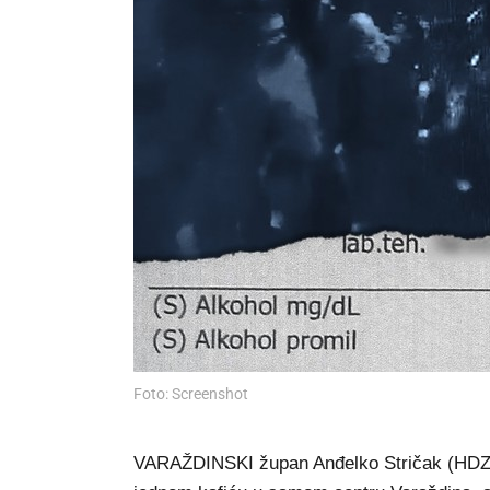
Foto: Screenshot
VARAŽDINSKI župan Anđelko Stričak (HDZ) j