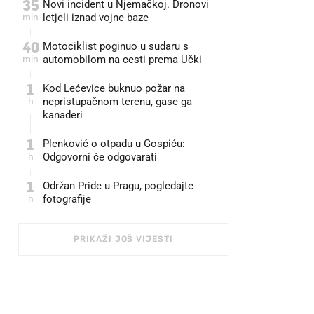
35
Novi incident u Njemačkoj. Dronovi
min
letjeli iznad vojne baze
40
Motociklist poginuo u sudaru s
min
automobilom na cesti prema Učki
1
Kod Lećevice buknuo požar na
h
nepristupačnom terenu, gase ga
kanaderi
1
Plenković o otpadu u Gospiću:
h
Odgovorni će odgovarati
1
Održan Pride u Pragu, pogledajte
h
fotografije
PRIKAŽI JOŠ VIJESTI