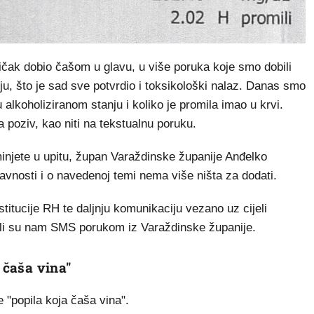
čak dobio čašom u glavu, u više poruka koje smo dobili
anju, što je sad sve potvrdio i toksikološki nalaz. Danas smo
 u alkoholiziranom stanju i koliko je promila imao u krvi.
a poziv, kao niti na tekstualnu poruku.
injete u upitu, župan Varaždinske županije Anđelko
javnosti i o navedenoj temi nema više ništa za dodati.
itucije RH te daljnju komunikaciju vezano uz cijeli
li su nam SMS porukom iz Varaždinske županije.
 čaša vina"
 "popila koja čaša vina".