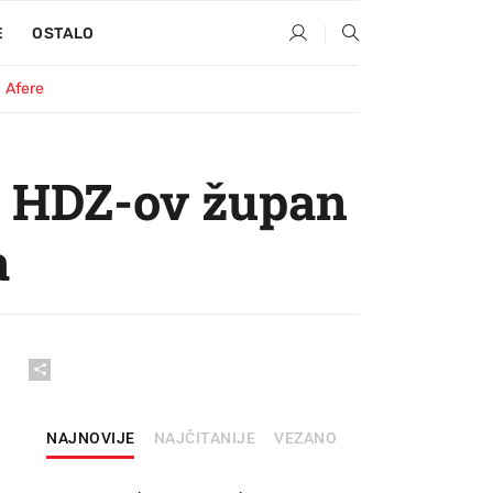
E
OSTALO
Afere
je HDZ-ov župan
a
NAJNOVIJE
NAJČITANIJE
VEZANO