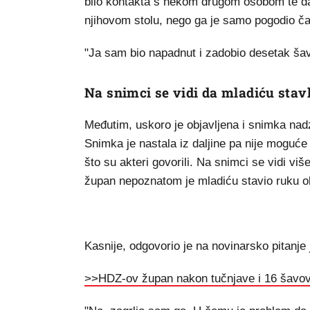
bilo kontakta s nekom drugom osobom te da 
njihovom stolu, nego ga je samo pogodio ča
"Ja sam bio napadnut i zadobio desetak šav
Na snimci se vidi da mladiću stav
Međutim, uskoro je objavljena i snimka na
Snimka je nastala iz daljine pa nije moguće 
što su akteri govorili. Na snimci se vidi viš
župan nepoznatom je mladiću stavio ruku ok
Kasnije, odgovorio je na novinarsko pitanje 
>>HDZ-ov župan nakon tučnjave i 16 šavova