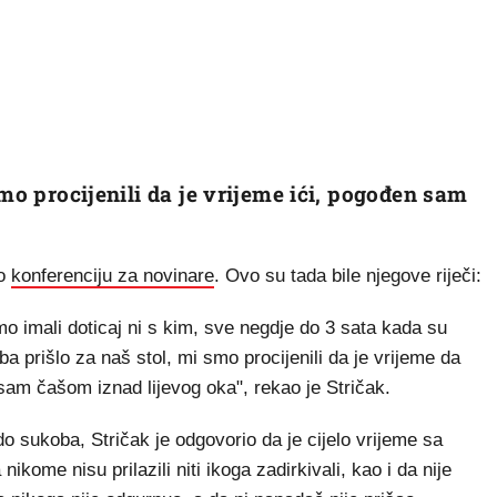
smo procijenili da je vrijeme ići, pogođen sam
ao
konferenciju za novinare
. Ovo su tada bile njegove riječi:
mo imali doticaj ni s kim, sve negdje do 3 sata kada su
oba prišlo za naš stol, mi smo procijenili da je vrijeme da
am čašom iznad lijevog oka", rekao je Stričak.
o sukoba, Stričak je odgovorio da je cijelo vrijeme sa
kome nisu prilazili niti ikoga zadirkivali, kao i da nije