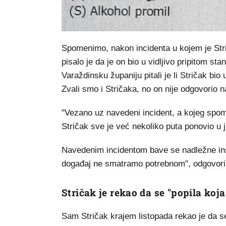
Spomenimo, nakon incidenta u kojem je Stri
pisalo je da je on bio u vidljivo pripitom st
Varaždinsku županiju pitali je li Stričak bio
Zvali smo i Stričaka, no on nije odgovorio n
"Vezano uz navedeni incident, a kojeg spom
Stričak sve je već nekoliko puta ponovio u 
Navedenim incidentom bave se nadležne inst
događaj ne smatramo potrebnom", odgovori
Stričak je rekao da se "popila koja
Sam Stričak krajem listopada rekao je da se