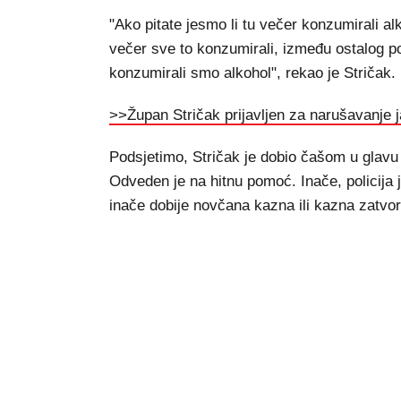
"Ako pitate jesmo li tu večer konzumirali al
večer sve to konzumirali, između ostalog pop
konzumirali smo alkohol", rekao je Stričak.
>>Župan Stričak prijavljen za narušavanje ja
Podsjetimo, Stričak je dobio čašom u glavu
Odveden je na hitnu pomoć. Inače, policija j
inače dobije novčana kazna ili kazna zatvor