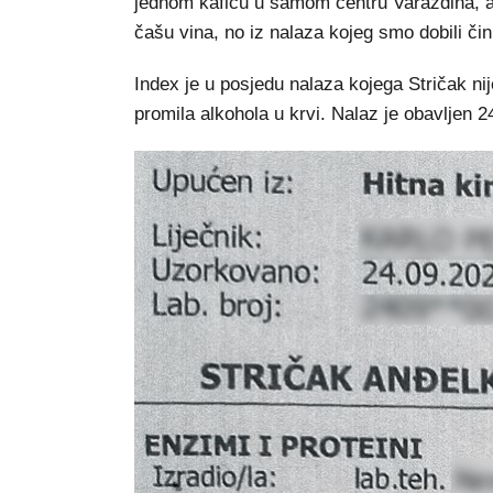
jednom kafiću u samom centru Varaždina, a p
čašu vina, no iz nalaza kojeg smo dobili čini
Index je u posjedu nalaza kojega Stričak ni
promila alkohola u krvi. Nalaz je obavljen 2