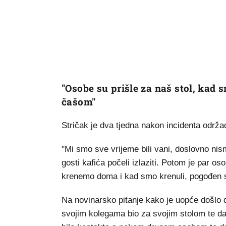
"Osobe su prišle za naš stol, kad 
čašom"
Stričak je dva tjedna nakon incidenta održ
"Mi smo sve vrijeme bili vani, doslovno nis
gosti kafića počeli izlaziti. Potom je par os
krenemo doma i kad smo krenuli, pogođen s
Na novinarsko pitanje kako je uopće došlo d
svojim kolegama bio za svojim stolom te da ni