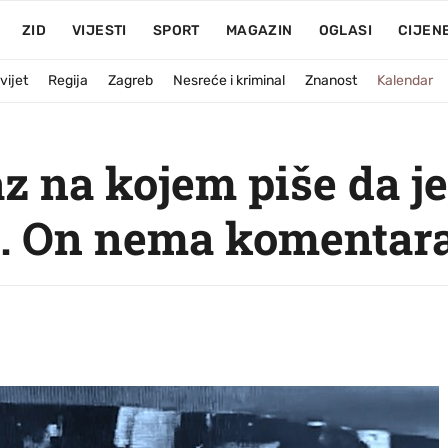
ZID
VIJESTI
SPORT
MAGAZIN
OGLASI
CIJEN
vijet
Regija
Zagreb
Nesreće i kriminal
Znanost
Kalendar
az na kojem piše da 
n. On nema komentar