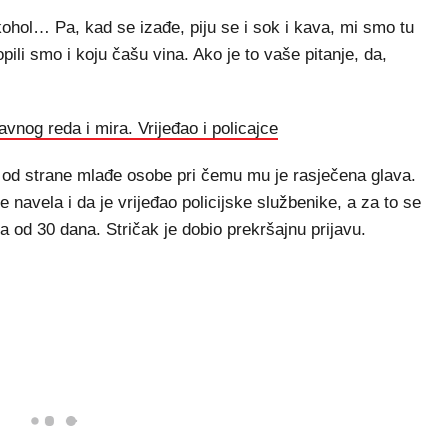
kohol… Pa, kad se izađe, piju se i sok i kava, mi smo tu
ili smo i koju čašu vina. Ako je to vaše pitanje, da,
vnog reda i mira. Vrijeđao i policajce
 od strane mlađe osobe pri čemu mu je rasječena glava.
e navela i da je vrijeđao policijske službenike, a za to se
a od 30 dana. Stričak je dobio prekršajnu prijavu.