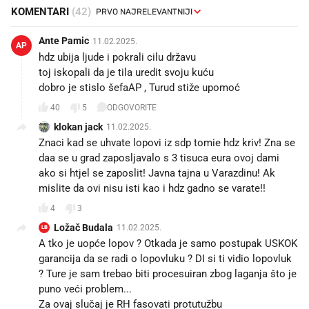
KOMENTARI
(42)
Ante Pamic
11.02.2025.
AP
hdz ubija ljude i pokrali cilu državu
toj iskopali da je tila uredit svoju kuću
dobro je stislo šefaAP , Turud stiže upomoć
40
5
ODGOVORITE
klokan jack
11.02.2025.
Znaci kad se uhvate lopovi iz sdp tomie hdz kriv! Zna se
daa se u grad zaposljavalo s 3 tisuca eura ovoj dami
ako si htjel se zaposlit! Javna tajna u Varazdinu! Ak
mislite da ovi nisu isti kao i hdz gadno se varate!!
4
3
Ložač Budala
11.02.2025.
LB
A tko je uopće lopov ? Otkada je samo postupak USKOK
garancija da se radi o lopovluku ? DI si ti vidio lopovluk
? Ture je sam trebao biti procesuiran zbog laganja što je
puno veći problem...
Za ovaj slučaj je RH fasovati protutužbu