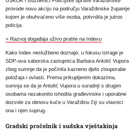
USKOK i službenici Policijske uprave varaždinske
provode novu akciju na području Varaždinske županije
kojom je obuhvaćeno više osoba, potvrdila je jutros
policija.
> Razvoj događaja uživo pratite na Indexu
Kako Index neslužbeno doznaje, u fokusu istrage je
SDP-ova saborska zastupnica Barbara Antolić Vupora
zbog sumnje da je počinila kazneno djelo zlouporabe
položaja i ovlasti. Prema prikupljenim dokazima,
sumnja se da je Antolić Vupora u suradnji s drugim
osobama nezakonito ishodila građevinske i uporabne
dozvole za obnovu kuće u Varaždinu čiji su vlasnici
ona i njen suprug.
Gradski pročelnik i sudska vještakinja