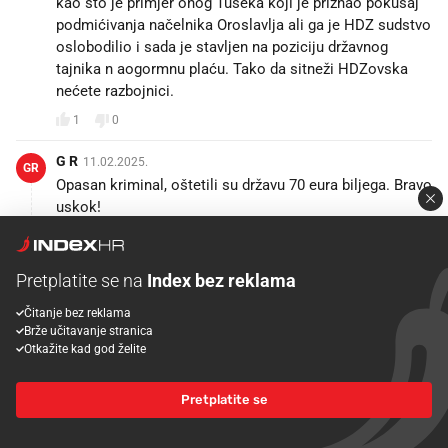
kao što je primjer onog Tušeka koji je priznao pokušaj
podmićivanja načelnika Oroslavlja ali ga je HDZ sudstvo
oslobodilio i sada je stavljen na poziciju državnog
tajnika n aogormnu plaću. Tako da sitneži HDZovska
nećete razbojnici.
1
0
G R
11.02.2025.
GR
Opasan kriminal, oštetili su državu 70 eura biljega. Bravo
uskok!
36
7
ODGOVORITE
G R
11.02.2025.
GR
Pretplatite se na
Index bez reklama
Hoću reć da dok neki pucaju, ubijaju ljude pijani za
volanom, kradu plin i kupuju stanove, kradu milijarde
Čitanje bez reklama
uskok se bavi nečijom uporabnom dozvolom koju ionak
Brže učitavanje stranica
Otkažite kad god želite
dobiješ za jebenu bajaderu. Dok ne gledaju uporabne
drkaju po lovačkim ispitima, ali ne tam de bi trebalo
nego tam de treba maknuti konkurenciju. Ovo je
Pretplatite se
smijurija to zelim reci svojim pametnim komentarom
5
0