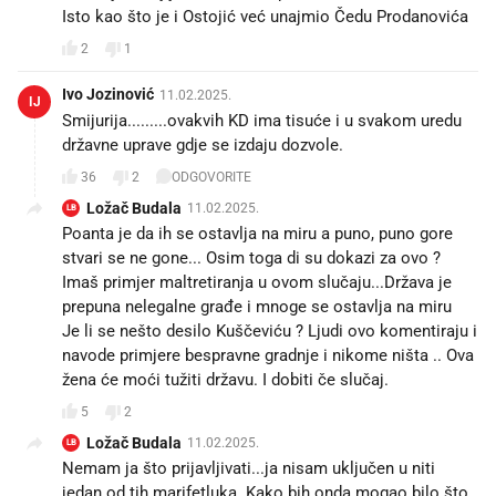
Isto kao što je i Ostojić već unajmio Čedu Prodanovića
2
1
Ivo Jozinović
11.02.2025.
IJ
Smijurija.........ovakvih KD ima tisuće i u svakom uredu
državne uprave gdje se izdaju dozvole.
36
2
ODGOVORITE
Ložač Budala
11.02.2025.
LB
Poanta je da ih se ostavlja na miru a puno, puno gore
stvari se ne gone... Osim toga di su dokazi za ovo ?
Imaš primjer maltretiranja u ovom slučaju...Država je
prepuna nelegalne građe i mnoge se ostavlja na miru
Je li se nešto desilo Kuščeviću ? Ljudi ovo komentiraju i
navode primjere bespravne gradnje i nikome ništa .. Ova
žena će moći tužiti državu. I dobiti če slučaj.
5
2
Ložač Budala
11.02.2025.
LB
Nemam ja što prijavljivati...ja nisam uključen u niti
jedan od tih marifetluka. Kako bih onda mogao bilo što