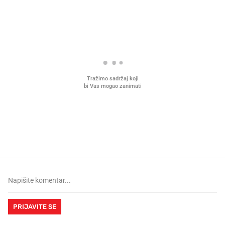
PROČITAJTE JOŠ
Mjesecima planiramo novu
Što povezuje Lexus i
kuhinju, a jednu važnu odluku
legendarnog Ponyja?
donesemo u samo deset minuta
PRIJAVITE SE