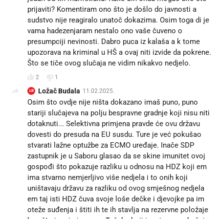
prijaviti? Komentiram ono što je došlo do javnosti a
sudstvo nije reagiralo unatoč dokazima. Osim toga di je
vama hadezenjaram nestalo ono vaše čuveno o
presumpciji nevinosti. Dabro puca iz kalaša a k tome
upozorava na kriminal u HŠ a ovaj niti izvide da pokrene.
Što se tiče ovog slučaja ne vidim nikakvo nedjelo.
2
1
Ložač Budala
11.02.2025.
LB
Osim što ovdje nije ništa dokazano imaš puno, puno
stariji slučajeva na polju bespravne gradnje koji nisu niti
dotaknuti... Selektivna primjena pravde će ovu državu
dovesti do presuda na EU susdu. Ture je već pokušao
stvarati lažne optužbe za ECMO uređaje. Inače SDP
zastupnik je u Saboru glasao da se skine imunitet ovoj
gospođi što pokazuje razliku u odnosu na HDZ koji em
ima stvarno nemjerljivo više nedjela i to onih koji
uništavaju državu za razliku od ovog smješnog nedjela
em taj isti HDZ čuva svoje loše dečke i djevojke pa im
oteže suđenja i štiti ih te ih stavlja na rezervne položaje