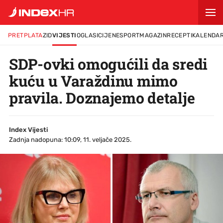
PRETPLATA
ZID
VIJESTI
OGLASI
CIJENE
SPORT
MAGAZIN
RECEPTI
KALENDA
SDP-ovki omogućili da sredi
kuću u Varaždinu mimo
pravila. Doznajemo detalje
Index Vijesti
Zadnja nadopuna: 10:09, 11. veljače 2025.