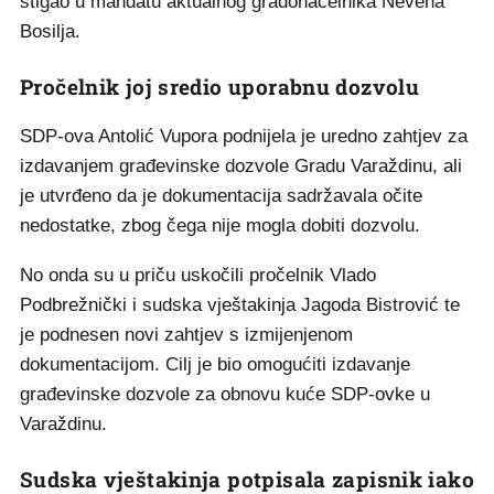
stigao u mandatu aktualnog gradonačelnika Nevena
Bosilja.
Pročelnik joj sredio uporabnu dozvolu
SDP-ova Antolić Vupora podnijela je uredno zahtjev za
izdavanjem građevinske dozvole Gradu Varaždinu, ali
je utvrđeno da je dokumentacija sadržavala očite
nedostatke, zbog čega nije mogla dobiti dozvolu.
No onda su u priču uskočili pročelnik Vlado
Podbrežnički i sudska vještakinja Jagoda Bistrović te
je podnesen novi zahtjev s izmijenjenom
dokumentacijom. Cilj je bio omogućiti izdavanje
građevinske dozvole za obnovu kuće SDP-ovke u
Varaždinu.
Sudska vještakinja potpisala zapisnik iako