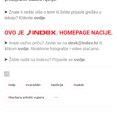
Znate li nešto više o temi ili želite prijaviti grešku u
tekstu? Kliknite
ovdje
.
Imate važnu priču? Javite se na
desk@index.hr
ili
klikom
ovdje
. Atraktivne fotografije i videe plaćamo.
Želite raditi na Indexu? Prijavite se
ovdje
.
#
sdp
#
varaždin
#
policija
#
uskok
#
barbara antolić vupora